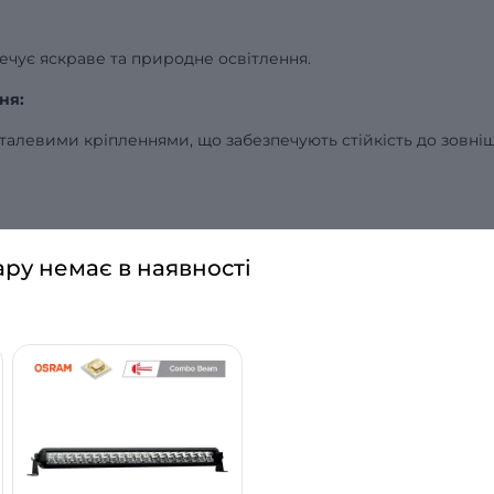
ечує яскраве та природне освітлення.
ня:
талевими кріпленнями, що забезпечують стійкість до зовніш
67 та IP68, що гарантує надійний захист від вологи та пилу
ару немає в наявності
оги:
шків вологи, дотримуючись стандартів MIL (військового
м (ширина x висота x глибина), що робить її досить компакт