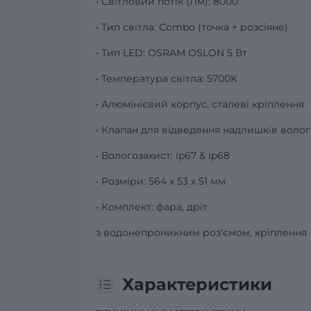
• Світловий потік (Лм): 8000
• Тип світла: Combo (точка + розсіяне)
• Тип LED: OSRAM OSLON 5 Вт
• Температура світла: 5700K
• Алюмінієвий корпус, сталеві кріплення
• Клапан для відведення надлишків воло
• Вологозахист: ip67 & ip68
• Розміри: 564 х 53 х 51 мм
• Комплект: фара, дріт
з водонепроникним роз'ємом, кріплення
Характеристики