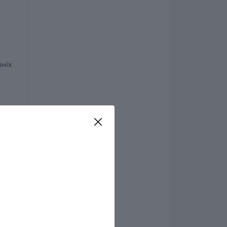
ніх
.
ною