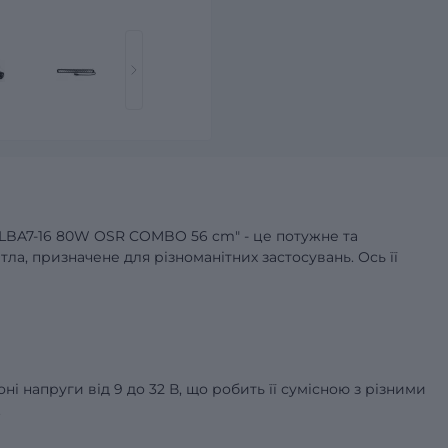
L LBA7-16 80W OSR COMBO 56 cm" - це потужне та
а, призначене для різноманітних застосувань. Ось її
ні напруги від 9 до 32 В, що робить її сумісною з різними
.