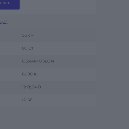
ність
 усі)
56 см
80 Вт
OSRAM OSLON
6000 K
12 В; 24 В
IP 68