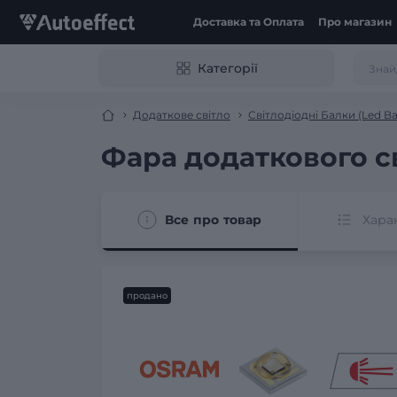
Доставка та Оплата
Про магазин
Категорії
Додаткове світло
Світлодіодні Балки (Led Ba
Фара додаткового с
Все про товар
Хара
продано