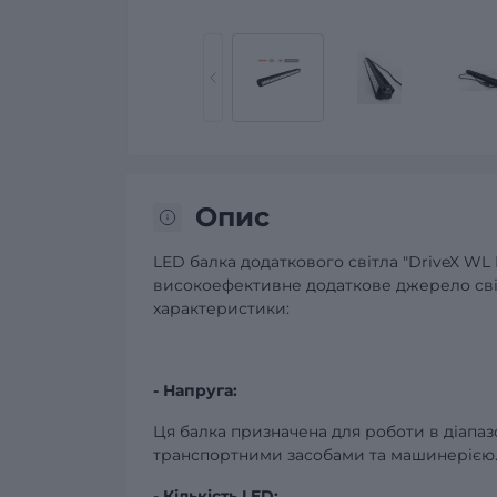
Опис
LED балка додаткового світла "DriveX W
високоефективне додаткове джерело світл
характеристики:
- Напруга:
Ця балка призначена для роботи в діапазо
транспортними засобами та машинерією
- Кількість LED: