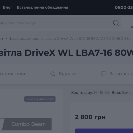
0800-33
Блог
Встановлення обладнання
к
r)
Фара додаткового світла DriveX WL LBA7-16 80W OSR COMBO 56 
вітла DriveX WL LBA7-16 8
ктеристики
Відгуки
Запитання
Код товару:
14415-04
Виробник:
немає в наявності
2 800 грн