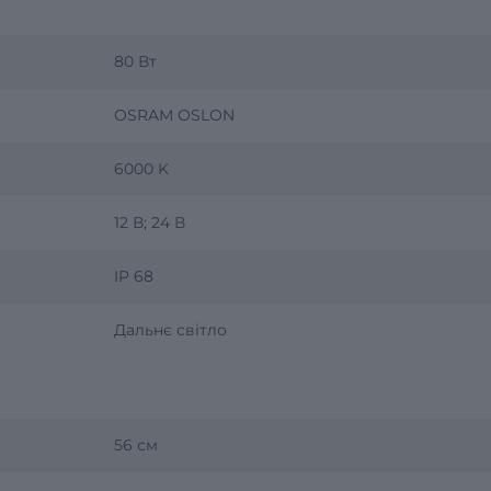
80 Вт
OSRAM OSLON
6000 K
12 В; 24 В
IP 68
Дальнє світло
56 см