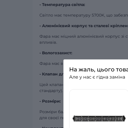
- Температура світла:
Світло має температуру 5700K, що забезп
- Алюмінієвий корпус та сталеві кріплен
Фара має міцний алюмінієвий корпус зі с
впливів.
- Вологозахист:
Фара має високий рівень вологозахисту IP
На жаль, цього тов
- Клапан для відведення надлишків вол
Але у нас є гідна заміна
Цей клапан забезпечує відведення надли
стандарту).
- Розміри:
Розміри балки становлять 564 х 53 х 51 м
для своєї потужності.