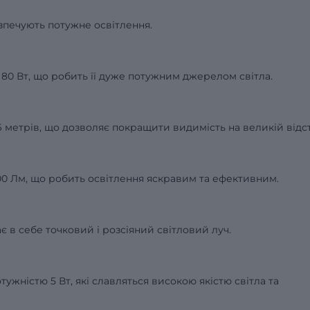
зпечують потужне освітлення.
 80 Вт, що робить її дуже потужним джерелом світла.
6 метрів, що дозволяє покращити видимість на великій відст
000 Лм, що робить освітлення яскравим та ефективним.
є в себе точковий і розсіяний світловий луч.
жністю 5 Вт, які славляться високою якістю світла та