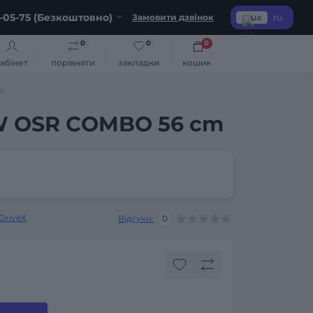
-05-75 (Безкоштовно)
Замовити дзвінок
ua
ru
0
0
0
абінет
порівняти
закладки
кошик
cm
0W OSR COMBO 56 cm
DriveX
Відгуки:
0