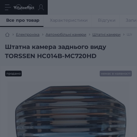
Все про товар
Характеристики
Відгуки
Запи
Електроніка
Автомобільні камери
Штатні камери
Штат
Штатна камера заднього виду
TORSSEN HC014B-MC720HD
продано
немає в наявності