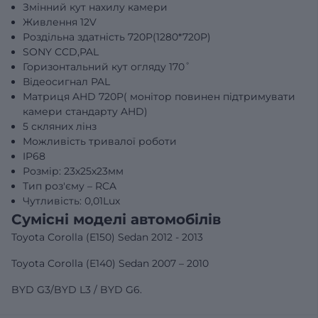
Змінний кут нахилу камери
Живлення 12V
Роздільна здатність 720Р(1280*720Р)
SONY CCD,PAL
Горизонтальний кут огляду 170˚
Відеосигнал PAL
Матриця AHD 720P( монітор повинен підтримувати
камери стандарту AHD)
5 скляних лінз
Можливість тривалої роботи
IP68
Розмір: 23х25х23мм
Тип роз'єму – RCA
Чутливість: 0,01Lux
Сумісні моделі автомобілів
Toyota Corolla (E150) Sedan 2012 - 2013
Toyota Corolla (E140) Sedan 2007 – 2010
BYD G3/BYD L3 / BYD G6.