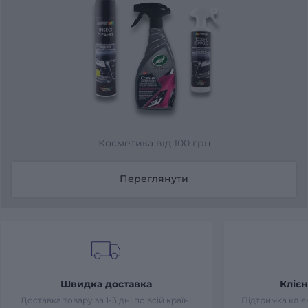
Косметика від 100 грн
Переглянути
Швидка доставка
Клієн
Доставка товару за 1-3 дні по всій країні
Підтримка клієн