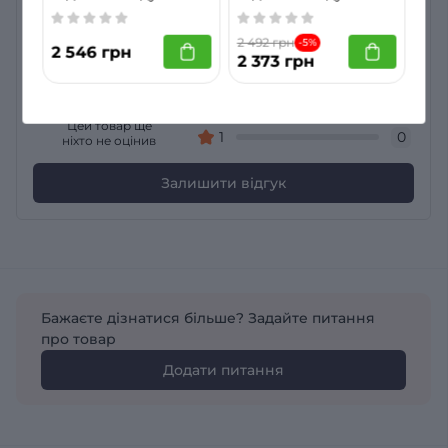
виду TORSSEN HC014B-MC720HD
TORSSEN HC001-
TORSSEN HC333-
Загальний рейтинг
5
0
MC108AHD
MC108AHD
2 492 грн
-5%
2 546 грн
4
0
2 373 грн
0
3
0
2
0
Цей товар ще
1
0
ніхто не оцінив
Залишити відгук
Бажаєте дізнатися більше? Задайте питання
про товар
Додати питання