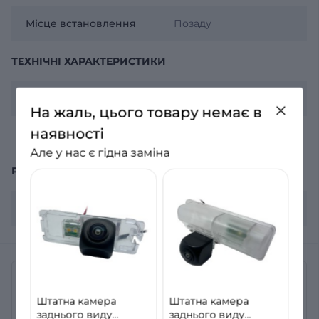
Місце встановлення
Позаду
ТЕХНІЧНІ ХАРАКТЕРИСТИКИ
Напруга
12 В
На жаль, цього товару немає в
наявності
Чутливість
0.01 Lux
Але у нас є гідна заміна
РОЗМІРИ
Розмір
23х25х23 мм
Відгуки
Штатна камера
Штатна камера
Немає відгуків про товар Штатна камера заднього
заднього виду
заднього виду