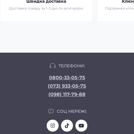
Швидка доставка
Клієн
Доставка товару за 1-3 дні по всій країні
Підтримка клієн
ТЕЛЕФОНИ:
0800-33-05-75
(073) 933-05-75
(098) 117-79-88
СОЦ МЕРЕЖІ: