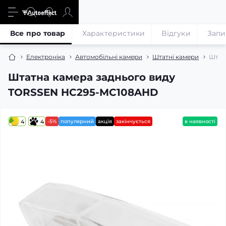
Все про товар
Характеристики
Відгуки
Запи
Електроніка
Автомобільні камери
Штатні камери
Штат
Штатна камера заднього виду
TORSSEN HC295-MC108AHD
4
4
-5%
популярний
акція
закінчується
в наявності