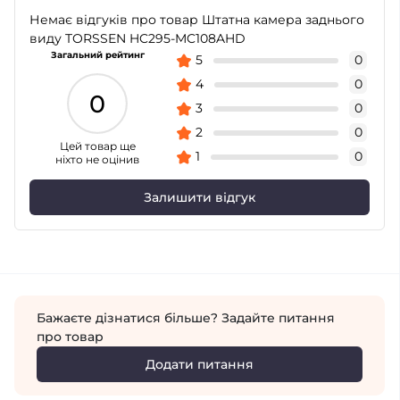
Немає відгуків про товар Штатна камера заднього
виду TORSSEN HC295-MC108AHD
Загальний рейтинг
5
0
4
0
0
3
0
2
0
Цей товар ще
1
0
ніхто не оцінив
Залишити відгук
Бажаєте дізнатися більше? Задайте питання
про товар
Додати питання