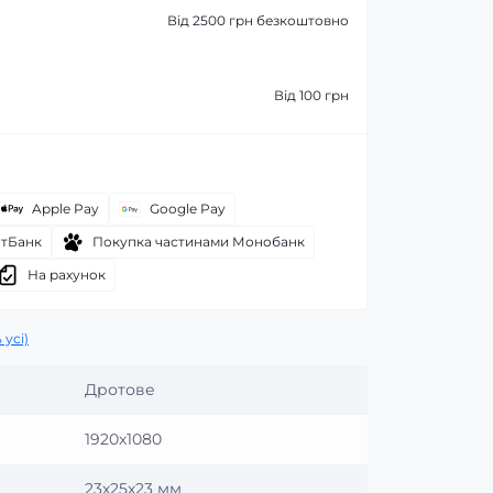
Від 2500 грн безкоштовно
Від 100 грн
Apple Pay
Google Pay
атБанк
Покупка частинами Монобанк
На рахунок
 усі)
Дротове
1920х1080
23х25х23 мм