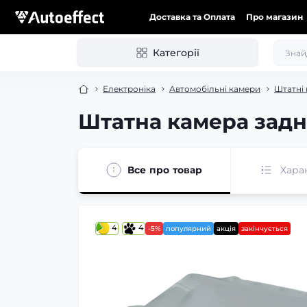
Доставка та Оплата
Про магазин
Категорії
Електроніка
Автомобільні камери
Штатні
Штатна камера зад
Все про товар
Хара
4
4
-5%
популярний
акція
закінчується