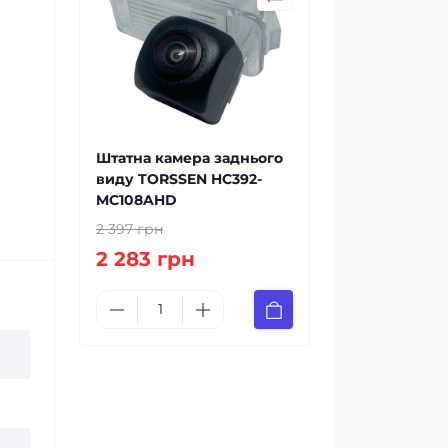
Штатна камера заднього
виду TORSSEN HC392-
MC108AHD
2 397 грн
2 283 грн