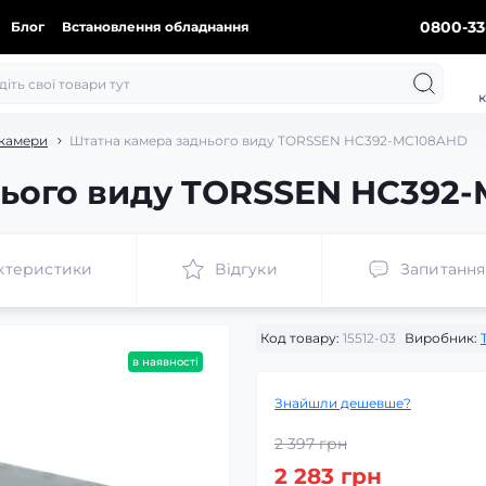
0800-33
Блог
Встановлення обладнання
к
 камери
Штатна камера заднього виду TORSSEN HC392-MC108AHD
нього виду TORSSEN HC392
ктеристики
Відгуки
Запитання
Код товару:
15512-03
Виробник:
в наявності
Знайшли дешевше?
2 397 грн
2 283 грн