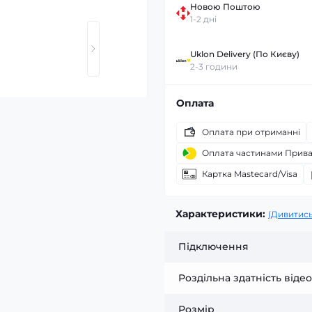
Новою Поштою
1-2 дні
Uklon Delivery (По Києву)
2-3 години
Оплата
Оплата при отриманні
Оплата частинами Прив
Картка Mastecard/Visa
Характеристики:
(Дивитись
Підключення
Роздільна здатність відео
Розмір