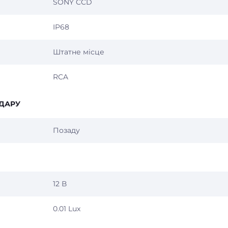
SONY CCD
IP68
Штатне місце
RCA
ДАРУ
Позаду
12 В
0.01 Lux