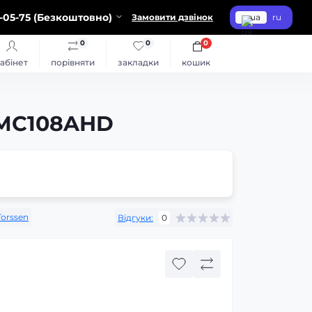
-05-75 (Безкоштовно)
Замовити дзвінок
ua
ru
0
0
0
абінет
порівняти
закладки
кошик
-MC108AHD
Torssen
Відгуки:
0