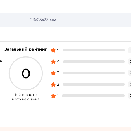
23х25х23 мм
Загальний рейтинг
5
ра
4
0
3
2
Цей товар ще
1
ніхто не оцінив