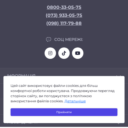
0800-33-05-75
(073) 933-05-75
(098) 117-79-88
СОЦ МЕРЕЖІ:
ІНФОРМАЦІЯ
Цей сайт використовує файли cookies для більш
Доставка та Оплата
ПОПУЛЯРНЕ
комфортної роботи користувача. Продовжуючи перегляд
Про магазин
сторінок сайту, ви погоджуєтеся з політикою
Політика конфіденційності
використання файлів cookies.
Детальніше
Автозвук
КОНТАКТИ ТА АДРЕСА
Договір публічної оферти
Головні пристрої
Прийняти
Повернення товару
Світлодіодні Bi-Led лінзи
Київ
Відгуки про магазин
МЕСЕНДЖЕРИ
Світлодіодні Балки (Led Bar)