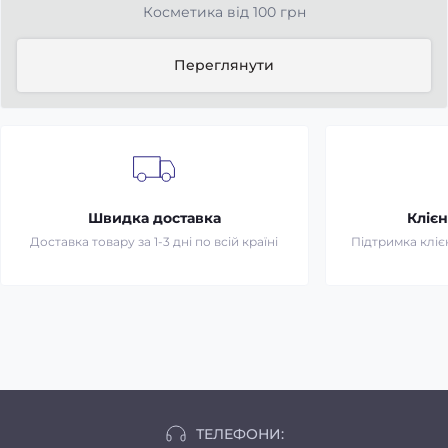
Косметика від 100 грн
Переглянути
Швидка доставка
Клієн
Доставка товару за 1-3 дні по всій країні
Підтримка клієн
ТЕЛЕФОНИ: