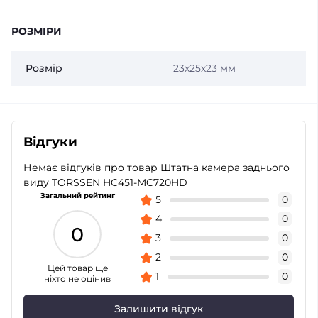
РОЗМІРИ
Розмір
23х25х23 мм
Відгуки
Немає відгуків про товар Штатна камера заднього
виду TORSSEN HC451-MC720HD
Загальний рейтинг
5
0
4
0
0
3
0
2
0
Цей товар ще
1
0
ніхто не оцінив
Залишити відгук