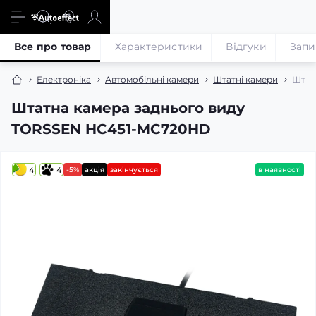
Все про товар
Характеристики
Відгуки
Запи
Електроніка
Автомобільні камери
Штатні камери
Штат
Штатна камера заднього виду
TORSSEN HC451-MC720HD
4
4
-5%
акція
закінчується
в наявності