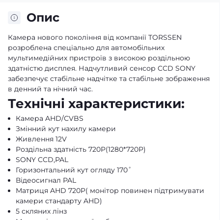
Опис
Камера нового покоління від компанії TORSSEN
розроблена спеціально для автомобільних
мультимедійних пристроїв з високою роздільною
здатністю дисплея. Надчутливий сенсор CCD SONY
забезпечує стабільне надчітке та стабільне зображення
в денний та нічний час.
Технічні характеристики:
Камера AHD/СVBS
Змінний кут нахилу камери
Живлення 12V
Роздільна здатність 720Р(1280*720Р)
SONY CCD,PAL
Горизонтальний кут огляду 170˚
Відеосигнал PAL
Матриця AHD 720P( монітор повинен підтримувати
камери стандарту AHD)
5 скляних лінз