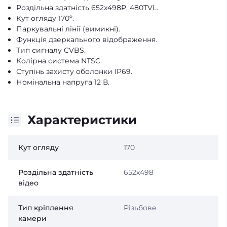
Роздільна здатність 652x498P, 480TVL.
Кут огляду 170º.
Паркувальні лінії (вимикні).
Функція дзеркального відображення.
Тип сигналу CVBS.
Колірна система NTSC.
Ступінь захисту оболонки IP69.
Номінальна напруга 12 В.
Характеристики
Кут огляду
170
Роздільна здатність
652х498
відео
Тип кріплення
Різьбове
камери