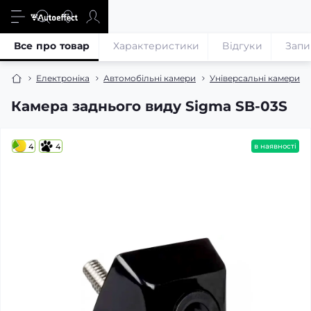
Все про товар
Характеристики
Відгуки
Запи
Електроніка
Автомобільні камери
Універсальні камери
Камера заднього виду Sigma SB-03S
4
4
в наявності