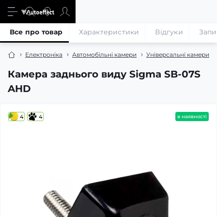
Все про товар
Характеристики
Відгуки
Запи
Електроніка
Автомобільні камери
Універсальні камери
Камера заднього виду Sigma SB-07S
AHD
4
4
в наявності