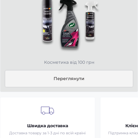
Косметика від 100 грн
Переглянути
Швидка доставка
Клієн
Доставка товару за 1-3 дні по всій країні
Підтримка клієн