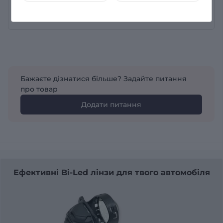
Залишити відгук
Бажаєте дізнатися більше? Задайте питання
про товар
Додати питання
Ефективні Bi-Led лінзи для твого автомобіля