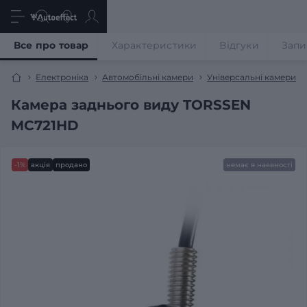
Все про товар
Характеристики
Відгуки
Запи
Електроніка
Автомобільні камери
Універсальні камери
Камера заднього виду TORSSEN
MC721HD
-1%
акція
продано
немає в наявності