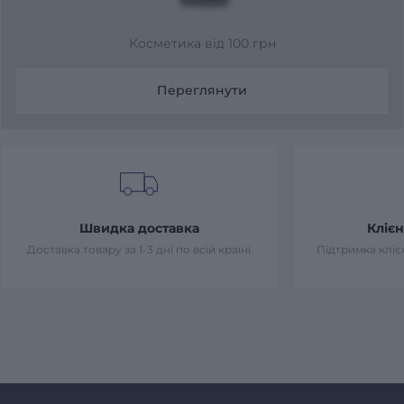
Косметика від 100 грн
Переглянути
Швидка доставка
Клієн
Доставка товару за 1-3 дні по всій країні
Підтримка клієн