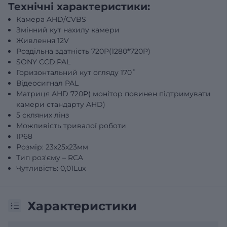
Технічні характеристики:
Камера AHD/СVBS
Змінний кут нахилу камери
Живлення 12V
Роздільна здатність 720Р(1280*720Р)
SONY CCD,PAL
Горизонтальний кут огляду 170˚
Відеосигнал PAL
Матриця AHD 720P( монітор повинен підтримувати
камери стандарту AHD)
5 скляних лінз
Можливість тривалої роботи
IP68
Розмір: 23х25х23мм
Тип роз'єму – RCA
Чутливість: 0,01Lux
Характеристики