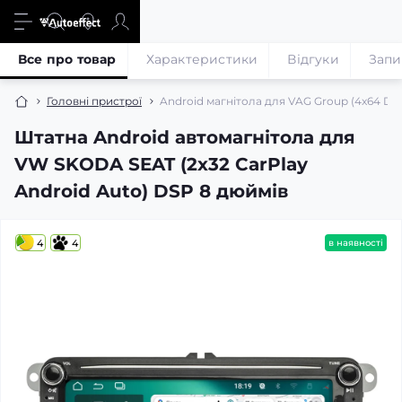
Все про товар
Характеристики
Відгуки
Запи
Головні пристрої
Android магнітола для VAG Group (4x64 DSP
Штатна Android автомагнітола для
VW SKODA SEAT (2x32 CarPlay
Android Auto) DSP 8 дюймів
4
4
в наявності