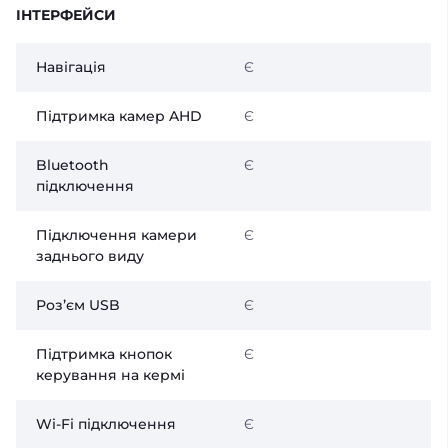
ІНТЕРФЕЙСИ
Навігація
Є
Підтримка камер AHD
Є
Bluetooth
Є
підключення
Підключення камери
Є
заднього виду
Розʼєм USB
Є
Підтримка кнопок
Є
керування на кермі
Wi-Fi підключення
Є