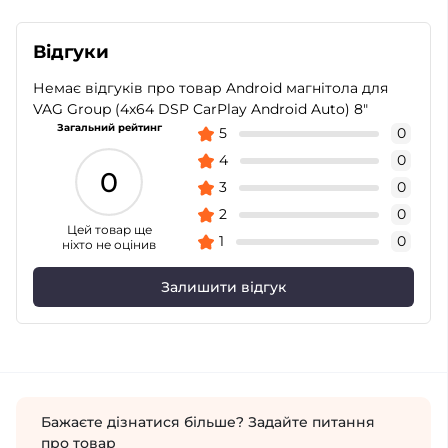
Відгуки
Немає відгуків про товар Android магнітола для
VAG Group (4x64 DSP CarPlay Android Auto) 8"
Загальний рейтинг
5
0
4
0
0
3
0
2
0
Цей товар ще
1
0
ніхто не оцінив
Залишити відгук
Бажаєте дізнатися більше? Задайте питання
про товар