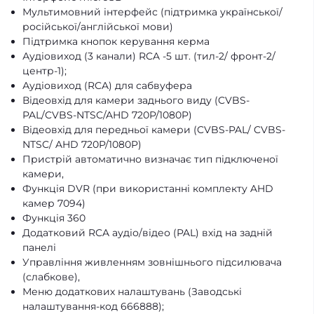
Мультимовний інтерфейс (підтримка української/
російської/англійської мови)
Підтримка кнопок керування керма
Аудіовиход (3 канали) RCA -5 шт. (тил-2/ фронт-2/
центр-1);
Аудіовиход (RCA) для сабвуфера
Відеовхід для камери заднього виду (CVBS-
PAL/CVBS-NTSC/AHD 720P/1080P)
Відеовхід для передньої камери (CVBS-PAL/ CVBS-
NTSC/ AHD 720P/1080P)
Пристрій автоматично визначає тип підключеної
камери,
Функція DVR (при використанні комплекту AHD
камер 7094)
Функція 360
Додатковий RCA аудіо/відео (PAL) вхід на задній
панелі
Управління живленням зовнішнього підсилювача
(слабкове),
Меню додаткових налаштувань (Заводські
налаштування-код 666888);