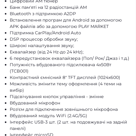
Цифровий AM тюнер
Банк пам'яті на 12 радіостанцій AM
Вluetooth з підтримкою A2DP
Встановлення програм для Android за допомогою
APK файлів або за допомогою PLAY MARKET
Підтримка CarPlay/Android Auto
DSP процесор обробки звуку;
Широкі налаштування звуку;
Еквалайзер (від 24 Hz-до 24 kHz);
6 передустановок еквалайзера (Поп/ Рок/ Джаз і т.д.)
Потужність вбудованого підсилювача 4х50Вт
(TCB001)
Контрастний ємнісний 8" TFT дисплей (1024х600)
Можливість змінити тему оформлення (4 теми на
вибір)
Підсвічування кнопок управління - змінне
Вбудований мікрофон
Роз'єм для підключення зовнішнього мікрофона
Вбудований модуль WiFi (2.4G/5G)
Інтерфейс USB-3 шт. (2 шт. на подовжувачі на задній
панелі)
Інтерфейс microSD