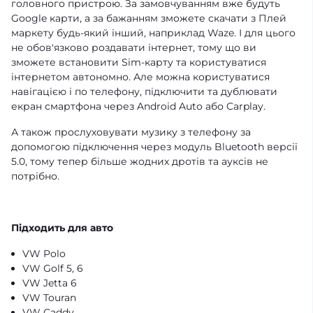
головного пристрою. За замовчуванням вже будуть
Google карти, а за бажанням зможете скачати з Плей
маркету будь-який інший, наприклад Waze. І для цього
не обов'язково роздавати інтернет, тому що ви
зможете встановити Sim-карту та користуватися
інтернетом автономно. Але можна користуватися
навігацією і по телефону, підключити та дублювати
екран смартфона через Android Auto або Carplay.
А також прослуховувати музику з телефону за
допомогою підключення через модуль Bluetooth версії
5.0, тому тепер більше жодних дротів та ауксів не
потрібно.
Підходить для авто
VW Polo
VW Golf 5, 6
VW Jetta 6
VW Touran
VW Caddy