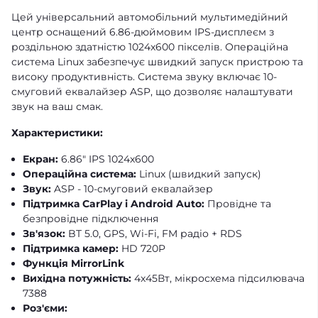
Цей універсальний автомобільний мультимедійний
центр оснащений 6.86-дюймовим IPS-дисплеєм з
роздільною здатністю 1024x600 пікселів. Операційна
система Linux забезпечує швидкий запуск пристрою та
високу продуктивність. Система звуку включає 10-
смуговий еквалайзер ASP, що дозволяє налаштувати
звук на ваш смак.
Характеристики:
Екран:
6.86" IPS 1024x600
Операційна система:
Linux (швидкий запуск)
Звук:
ASP - 10-смуговий еквалайзер
Підтримка CarPlay і Android Auto:
Провідне та
безпровідне підключення
Зв'язок:
BT 5.0, GPS, Wi-Fi, FM радіо + RDS
Підтримка камер:
HD 720P
Функція MirrorLink
Вихідна потужність:
4x45Вт, мікросхема підсилювача
7388
Роз'єми: