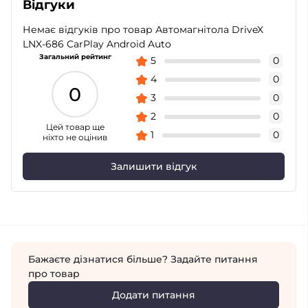
Відгуки
Немає відгуків про товар Автомагнітола DriveX
LNX-686 CarPlay Android Auto
Загальний рейтинг
5
0
4
0
0
3
0
2
0
Цей товар ще
1
0
ніхто не оцінив
Залишити відгук
Бажаєте дізнатися більше? Задайте питання
про товар
Додати питання