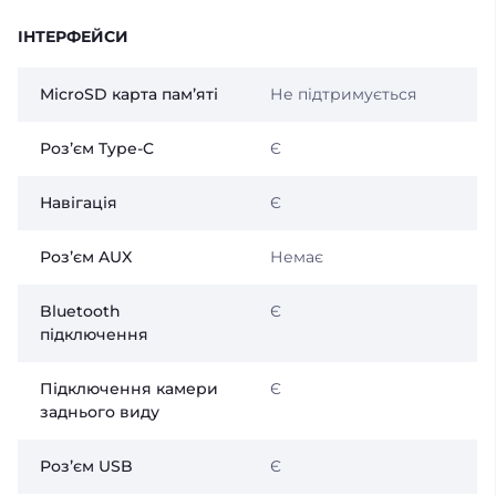
ІНТЕРФЕЙСИ
MicroSD карта памʼяті
Не підтримується
Розʼєм Type-C
Є
Навігація
Є
Розʼєм AUX
Немає
Bluetooth
Є
підключення
Підключення камери
Є
заднього виду
Розʼєм USB
Є