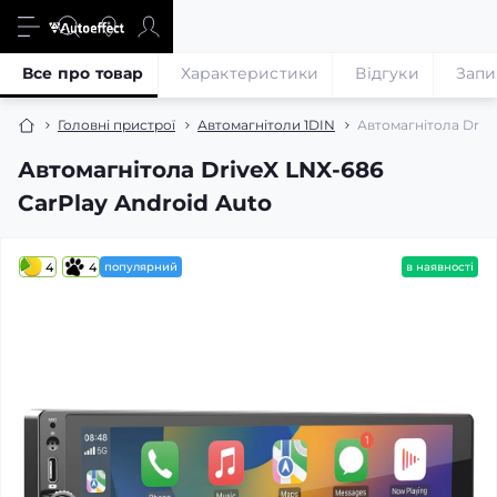
Все про товар
Характеристики
Відгуки
Запи
Головні пристрої
Автомагнітоли 1DIN
Автомагнітола Driv
Автомагнітола DriveX LNX-686
CarPlay Android Auto
4
4
популярний
в наявності