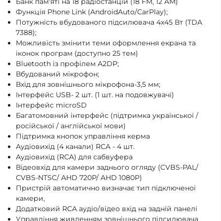
Банк пам'яті на 18 радіостанцій (18 FM, 12 AM)
Функція Phone Link (AndroidAuto/CarPlay);
Потужність вбудованого підсилювача 4х45 Вт (TDA
7388);
Можливість змінити теми оформлення екрана та
іконок програм (доступно 25 тем)
Bluetooth із профілем A2DP;
Вбудований мікрофон;
Вхід для зовнішнього мікрофона-3,5 мм;
Інтерфейс USB- 2 шт. (1 шт. на подовжувачі)
Інтерфейс microSD
Багатомовний інтерфейс (підтримка української /
російської / англійської мови)
Підтримка кнопок управління керма
Аудіовихід (4 канали) RCA - 4 шт.
Аудіовихід (RCA) для сабвуфера
Відеовхід для камери заднього огляду (CVBS-PAL/
CVBS-NTSC/ AHD 720P/ AHD 1080P)
Пристрій автоматично визначає тип підключеної
камери,
Додатковий RCA аудіо/відео вхід на задній панелі
Управління живленням зовнішнього підсилювача