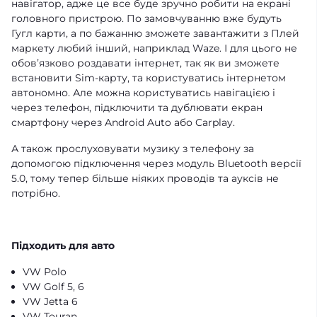
навігатор, адже це все буде зручно робити на екрані
головного пристрою. По замовчуванню вже будуть
Гугл карти, а по бажанню зможете завантажити з Плей
маркету любий інший, наприклад Waze. І для цього не
обовʼязково роздавати інтернет, так як ви зможете
встановити Sim-карту, та користуватись інтернетом
автономно. Але можна користуватись навігацією і
через телефон, підключити та дублювати екран
смартфону через Android Auto або Carplay.
А також прослуховувати музику з телефону за
допомогою підключення через модуль Bluetooth версії
5.0, тому тепер більше ніяких проводів та ауксів не
потрібно.
Підходить для авто
VW Polo
VW Golf 5, 6
VW Jetta 6
VW Touran