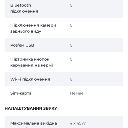
Bluetooth
Є
підключення
Підключення камери
Є
заднього виду
Розʼєм USB
Є
Підтримка кнопок
Є
керування на кермі
Wi-Fi підключення
Є
Sim-карта
Немає
НАЛАШТУВАННЯ ЗВУКУ
Максимальна вихідна
4 x 45W