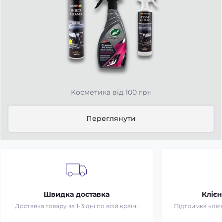
Косметика від 100 грн
Переглянути
Швидка доставка
Клієн
Доставка товару за 1-3 дні по всій країні
Підтримка клієн