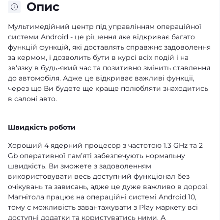
Опис
Мультимедійний центр під управлінням операційної
системи Android - це рішення яке відкриває багато
функцій функцій, які доставлять справжнє задоволення
за кермом, і дозволить бути в курсі всіх подій і на
зв'язку в будь-який час та позитивно змінить ставлення
до автомобіля. Адже це відкриває важливі функції,
через що Ви будете ще краще полюбляти знаходитись
в салоні авто.
Швидкість роботи
Хороший 4 ядерний процесор з частотою 1.3 GHz та 2
Gb оперативної памʼяті забезпечують нормальну
швидкість. Ви зможете з задоволенням
використовувати весь доступний функціонал без
очікувань та зависань, адже це дуже важливо в дорозі.
Магнітола працює на операційні системі Android 10,
тому є можливість завантажувати з Play маркету всі
доступні додатки та користуватись ними. А