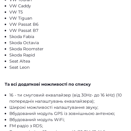
VW Caddy
VW T5
VW Tiguan
VW Passat B6
VW Passat B7
Skoda Fabia
Skoda Octavia
Skoda Roomster
Skoda Rapid
Seat Altea
Seat Leon
Та всі додаткові можливості по списку
16 - ти смуговий еквалайзер (від 30Hz- до 16 kHz) (10
попередніх налаштувань еквалайзера);
Широкі можливості налаштування звуку;
Вбудований модуль GPS із зовнішньою антеною;
Вбудований модуль WiFi;
FM радіо з RDS;