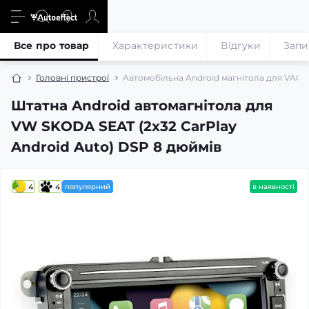
Все про товар
Характеристики
Відгуки
Запи
Головні пристрої
Автомобільна Android магнітола для VAG Gr
Штатна Android автомагнітола для
VW SKODA SEAT (2x32 CarPlay
Android Auto) DSP 8 дюймів
4
4
популярний
в наявності