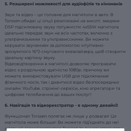
5. Розширені можливості для аудіофілів та кіноманів
Звук та відео – це головне для магнітоли в авто. В
Torssen обидві ці опції реалізовані на висоті: завдяки
DSP підсилювачу звуку потужністю 4х55W магнітола
ідеально передає звук на всіх частотах, включно з
ультранизькими та ультрависокими. Ви можете
керувати звучанням за допомогою інтуїтивно-
зрозумілого 16*2-смугового еквалайзера, щоб створити
ідеальну картину звуку.
Відеовідтворення в магнітолі дозволяє програвати
відео з роздільною здатністю 1080р, причому ви
можете використовувати USB для підключення
фізичного носія, так і дивитися відео безпосередньо
онлайн: YouTube, стрімінг-сервіси, кіно агрегатори та
цифрове телебачення до ваших послуг!
6. Навігація та відеореєстратор - в одному девайсі!
Функціонал Torssen полягає не лише у розвагах! Ця
магнітола може більше! Ви можете під’єднати до неї
штатний відеореєстратор Torssen та використовувати