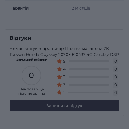
Гарантія
12 місяців
Відгуки
Немає відгуків про товар Штатна магнітола 2K
Torssen Honda Odyssey 2020+ F10432 4G Carplay DSP
Загальний рейтинг
5
0
4
0
0
3
0
2
0
Цей товар ще
1
0
ніхто не оцінив
Залишити відгук