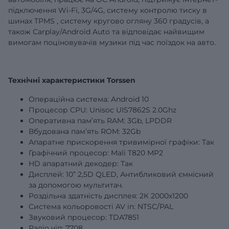
підключення Wi-Fi, 3G/4G,
систему контролю тиску в
шинах
TPMS
,
систему кругово огляну 360 градусів,
а
також Carplay/Android Auto та відповідає найвищим
вимогам поціновувачів музики під час поїздок на авто.
Технічні характеристики Torssen
Операційна система: Android 10
Процесор CPU: Unisoc UIS7862S 2.0Ghz
Оперативна пам’ять RAM:
3Gb
, LPDDR
Вбудована пам’ять ROM:
32Gb
Апаратне прискорення тривимірної графіки: Так
Графічний процесор: Mali T820 MP2
HD апаратний декодер: Так
Дисплей:
10”
2,5D QLED, Антибликовий ємнісний
за допомогою мультитач.
Роздільна здатність дисплея: 2К 2000х1200
Система кольоровості AV in: NTSC/PAL
Звуковий процесор: TDA7851
Радіо чіп: 7708