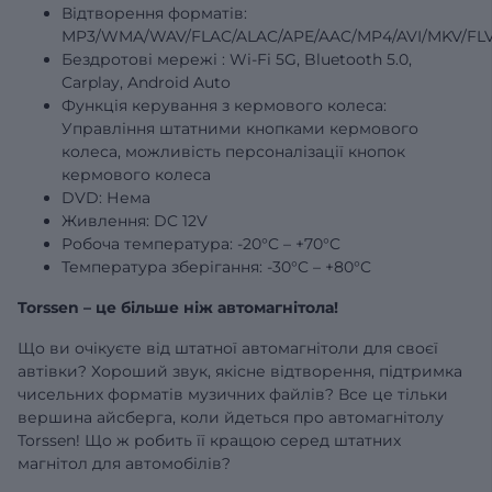
Відтворення форматів:
MP3/WMA/WAV/FLAC/ALAC/APE/AAC/MP4/AVI/MKV/FLV
Бездротові
мережі
: Wi-Fi 5G, Bluetooth 5.0,
Carplay, Android Auto
Функція керування з кермового колеса:
Управління штатними кнопками кермового
колеса, можливість персоналізації кнопок
кермового колеса
DVD: Нема
Живлення: DC 12V
Робоча температура: -20°C – +70°C
Температура зберігання: -30°C – +80°C
Torssen – це більше ніж автомагнітола!
Що ви очікуєте від штатної автомагнітоли для своєї
автівки? Хороший звук, якісне відтворення, підтримка
чисельних форматів музичних файлів? Все це тільки
вершина айсберга, коли йдеться про автомагнітолу
Torssen! Що ж робить її кращою серед штатних
магнітол для автомобілів?