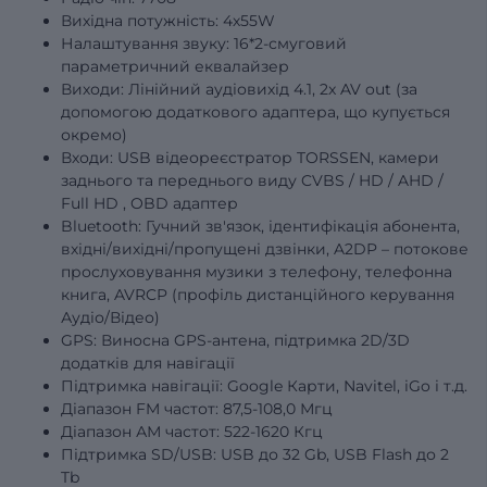
Вихідна потужність: 4х55W
Налаштування звуку: 16*2-смуговий
параметричний еквалайзер
Виходи: Лінійний аудіовихід 4.1, 2x AV out (за
допомогою додаткового адаптера, що купується
окремо)
Входи: USB відеореєстратор TORSSEN, камери
заднього та переднього виду
CVBS
/
HD
/
AHD
/
Full
HD
, OBD адаптер
Bluetooth: Гучний зв'язок, ідентифікація абонента,
вхідні/вихідні/пропущені дзвінки, A2DP – потокове
прослуховування музики з телефону, телефонна
книга, AVRCP (профіль дистанційного керування
Аудіо/Відео)
GPS: Виносна GPS-антена, підтримка 2D/3D
додатків для навігації
Підтримка навігації: Google Карти, Navitel, iGo і т.д.
Діапазон FM частот: 87,5-108,0 Мгц
Діапазон АМ частот: 522-1620 Кгц
Підтримка SD/USB: USB до 32 Gb, USB Flash до 2
Tb