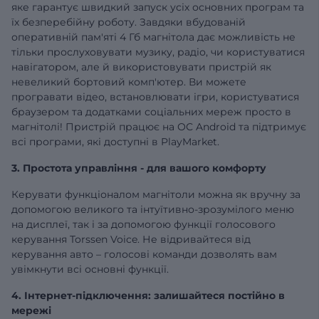
яке гарантує швидкий запуск усіх основних програм та
їх безперебійну роботу. Завдяки вбудованій
оперативній
пам'яті 4 Гб
магнітола дає можливість не
тільки прослуховувати музику, радіо, чи користуватися
навігатором, але й використовувати пристрій як
невеликий бортовий комп'ютер. Ви можете
програвати відео, встановлювати ігри, користуватися
браузером та додатками соціальних мереж просто в
магнітолі! Пристрій працює на ОС Android та підтримує
всі програми, які доступні в PlayMarket.
3. Простота управління - для вашого комфорту
Керувати функціоналом магнітоли можна як вручну за
допомогою великого та інтуїтивно-зрозумілого меню
на дисплеї, так і за допомогою функції голосового
керування Torssen Voice. Не відривайтеся від
керування авто – голосові команди дозволять вам
увімкнути всі основні функції.
4. Інтернет-підключення: залишайтеся постійно в
мережі