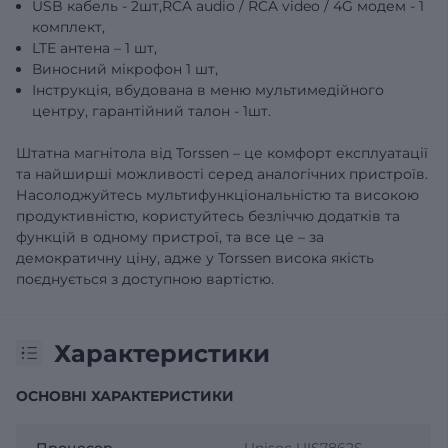
USB кабель - 2шт,RCA audio / RCA video / 4G модем - 1
комплект,
LTE антена – 1 шт,
Виносний мікрофон 1 шт,
Інструкція, вбудована в меню мультимедійного
центру, гарантійний талон - 1шт.
Штатна магнітола від Torssen – це комфорт експлуатації
та найширші можливості серед аналогічних пристроїв.
Насолоджуйтесь мультифункціональністю та високою
продуктивністю, користуйтесь безліччю додатків та
функцій в одному пристрої, та все це – за
демократичну ціну, адже у Torssen висока якість
поєднується з доступною вартістю.
Характеристики
ОСНОВНІ ХАРАКТЕРИСТИКИ
Процесор
Unisoc UIS7862S