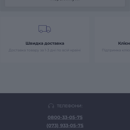
Швидка доставка
Клієн
Доставка товару за 1-3 дні по всій країні
Підтримка клієн
ТЕЛЕФОНИ:
0800-33-05-75
(073) 933-05-75