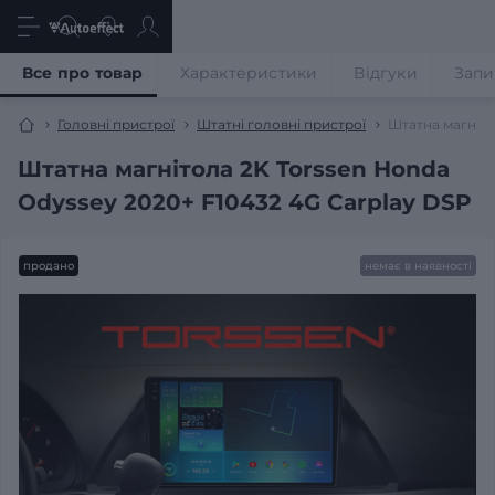
Все про товар
Характеристики
Відгуки
Запи
Головні пристрої
Штатні головні пристрої
Штатна магніто
Штатна магнітола 2K Torssen Honda
Odyssey 2020+ F10432 4G Carplay DSP
продано
немає в наявності