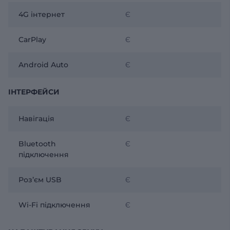
4G інтернет
Є
CarPlay
Є
Android Auto
Є
ІНТЕРФЕЙСИ
Навігація
Є
Bluetooth
Є
підключення
Розʼєм USB
Є
Wi-Fi підключення
Є