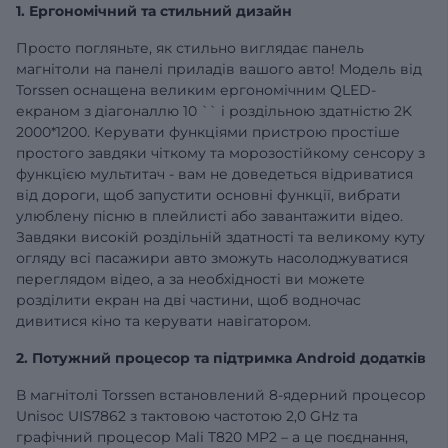
1. Ергономічний та стильний дизайн
Просто погляньте, як стильно виглядає панель
магнітоли на панелі приладів вашого авто! Модель від
Torssen оснащена великим ергономічним QLED-
екраном з діагоналлю
10
`` і роздільною здатністю 2K
2000*1200. Керувати функціями пристрою простіше
простого завдяки чіткому та морозостійкому сенсору з
функцією мультитач - вам не доведеться відриватися
від дороги, щоб запустити основні функції, вибрати
улюблену пісню в плейлисті або завантажити відео.
Завдяки високій роздільній здатності та великому куту
огляду всі пасажири авто зможуть насолоджуватися
переглядом відео, а за необхідності ви можете
розділити екран на дві частини, щоб водночас
дивитися кіно та керувати навігатором.
2. Потужний процесор та підтримка Android додатків
В магнітолі Torssen встановлений 8-ядерний процесор
Unisoc UIS7862 з тактовою частотою 2,0 GHz та
графічний процесор Mali T820 MP2 – а це поєднання,