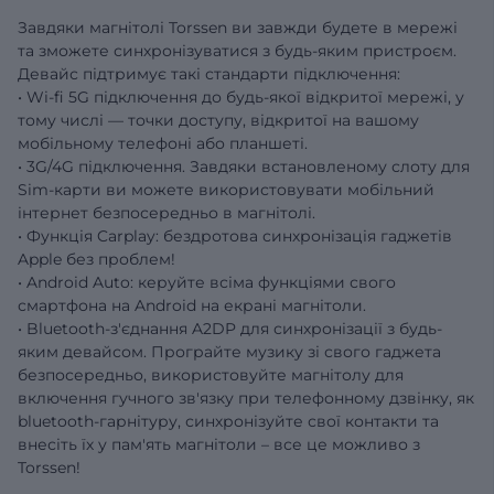
Завдяки магнітолі Torssen ви завжди будете в мережі
та зможете синхронізуватися з будь-яким пристроєм.
Девайс підтримує такі стандарти підключення:
• Wi-fi 5G підключення до будь-якої відкритої мережі, у
тому числі — точки доступу, відкритої на вашому
мобільному телефоні або планшеті.
• 3G/4G підключення. Завдяки встановленому слоту для
Sim-карти ви можете використовувати мобільний
інтернет безпосередньо в магнітолі.
• Функція Carplay: бездротова синхронізація гаджетів
Apple без проблем!
• Android Auto: керуйте всіма функціями свого
смартфона на Android на екрані магнітоли.
• Bluetooth-з'єднання A2DP для синхронізації з будь-
яким девайсом. Програйте музику зі свого гаджета
безпосередньо, використовуйте магнітолу для
включення гучного зв'язку при телефонному дзвінку, як
bluetooth-гарнітуру, синхронізуйте свої контакти та
внесіть їх у пам'ять магнітоли – все це можливо з
Torssen!