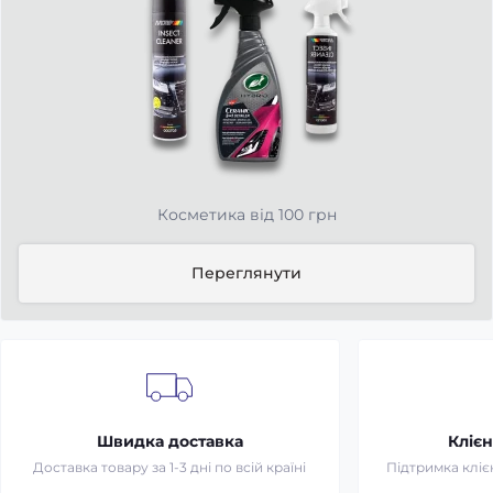
Косметика від 100 грн
Переглянути
Швидка доставка
Клієн
Доставка товару за 1-3 дні по всій країні
Підтримка клієн