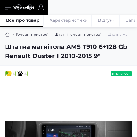
Все про товар
Характеристики
Відгуки
Запи
Головні пристрої
Штатні головні пристрої
Штатна магнітол
Штатна магнітола AMS T910 6+128 Gb
Renault Duster 1 2010-2015 9"
4
4
в наявності