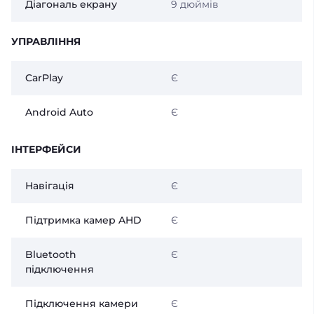
Діагональ екрану
9 дюймів
УПРАВЛІННЯ
CarPlay
Є
Android Auto
Є
ІНТЕРФЕЙСИ
Навігація
Є
Підтримка камер AHD
Є
Bluetooth
Є
підключення
Підключення камери
Є