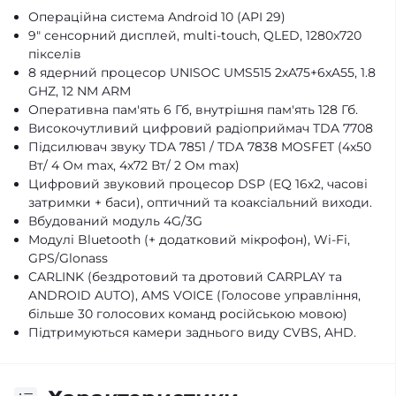
Операційна система Android 10 (API 29)
9" сенсорний дисплей, multi-touch, QLED, 1280x720
пікселів
8 ядерний процесор UNISOC UMS515 2хA75+6хA55, 1.8
GHZ, 12 NM ARM
Оперативна пам'ять 6 Гб, внутрішня пам'ять 128 Гб.
Високочутливий цифровий радіоприймач TDA 7708
Підсилювач звуку TDA 7851 / TDA 7838 MOSFET (4х50
Вт/ 4 Oм max, 4х72 Вт/ 2 Oм max)
Цифровий звуковий процесор DSP (EQ 16x2, часові
затримки + баси), оптичний та коаксіальний виходи.
Вбудований модуль 4G/3G
Модулі Bluetooth (+ додатковий мікрофон), Wi-Fi,
GPS/Glonass
CARLINK (бездротовий та дротовий CARPLAY та
ANDROID AUTO), AMS VOICE (Голосове управління,
більше 30 голосових команд російською мовою)
Підтримуються камери заднього виду CVBS, AHD.