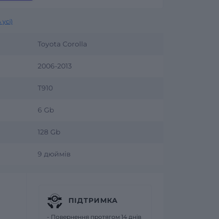
 усі)
Toyota Corolla
2006-2013
T910
6 Gb
128 Gb
9 дюймів
ПІДТРИМКА
- Повернення протягом 14 днів