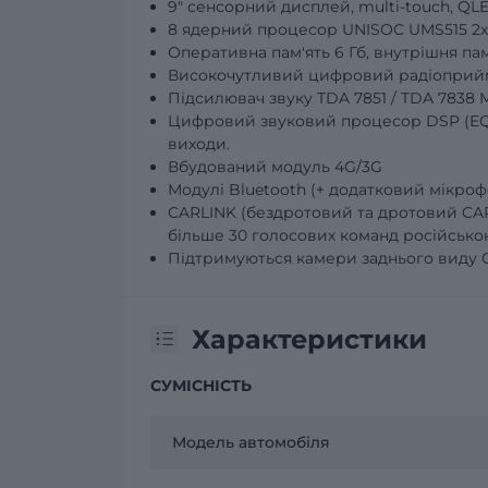
9" сенсорний дисплей, multi-touch, QLE
8 ядерний процесор UNISOC UMS515 2хA
Оперативна пам'ять 6 Гб, внутрішня пам'
Високочутливий цифровий радіоприй
Підсилювач звуку TDA 7851 / TDA 7838 M
Цифровий звуковий процесор DSP (EQ 1
виходи.
Вбудований модуль 4G/3G
Модулі Bluetooth (+ додатковий мікрофо
CARLINK (бездротовий та дротовий CAR
більше 30 голосових команд російськ
Підтримуються камери заднього виду 
Характеристики
СУМІСНІСТЬ
Модель автомобіля