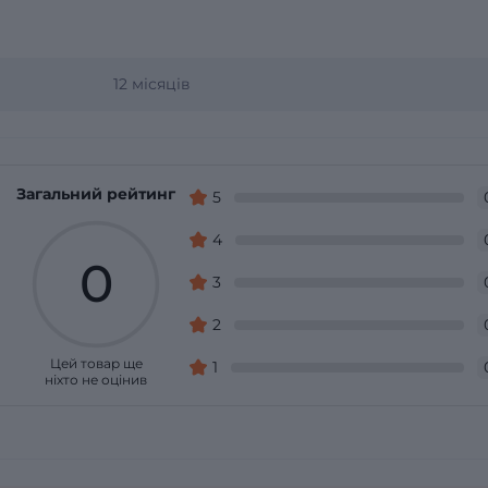
12 місяців
Загальний рейтинг
5
4
0
3
2
Цей товар ще
1
ніхто не оцінив