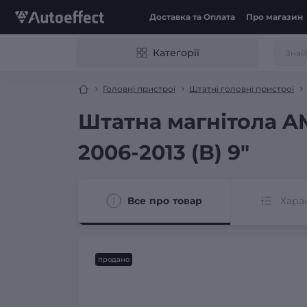
Доставка та Оплата
Про магазин
Категорії
Головні пристрої
Штатні головні пристрої
Штатна магнітола AMS
2006-2013 (B) 9"
Все про товар
Хара
продано