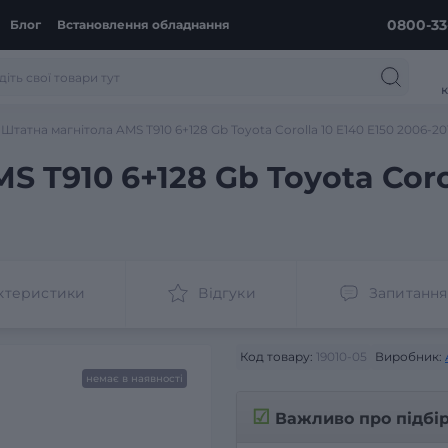
0800-33
Блог
Встановлення обладнання
к
Штатна магнітола AMS T910 6+128 Gb Toyota Corolla 10 E140 E150 2006-201
 T910 6+128 Gb Toyota Corol
ктеристики
Відгуки
Запитання
Код товару:
19010-05
Виробник:
немає в наявності
☑
Важливо про підбі