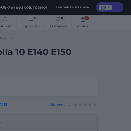
-05-75 (Безкоштовно)
Замовити дзвінок
ua
ru
0
0
0
абінет
порівняти
закладки
кошик
3 (B) 9"
la 10 E140 E150
AMS
Відгуки:
0
р