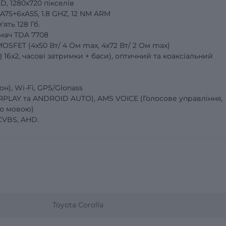
D, 1280x720 пікселів
75+6хA55, 1.8 GHZ, 12 NM ARM
ять 128 Гб.
мач TDA 7708
OSFET (4х50 Вт/ 4 Oм max, 4х72 Вт/ 2 Oм max)
6x2, часові затримки + баси), оптичний та коаксіальний
н), Wi-Fi, GPS/Glonass
PLAY та ANDROID AUTO), AMS VOICE (Голосове управління,
ою мовою)
CVBS, AHD.
Toyota Corolla