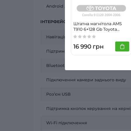
Android Auto
ІНТЕРФЕЙСИ
Штатна магнітола AMS
T910 6+128 Gb Toyota
Corolla 9 E120 2004-2006
Навігація
9"
16 990 грн
Підтримка камер AHD
Bluetooth підключення
Підключення камери заднього виду
Розʼєм USB
Підтримка кнопок керування на кермі
Wi-Fi підключення