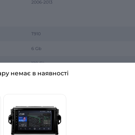
2006-2013
T910
6 Gb
128 Gb
ару немає в наявності
9 дюймів
Є