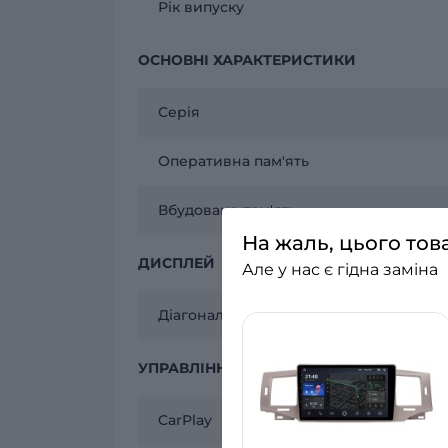
Рік випуску
ОСНОВНІ ХАРАКТЕРИСТИКИ
Серія
Оперативна пам'ять
Вбудована пам'ять
На жаль, цього тов
ДИСПЛЕЙ
Але у нас є гідна заміна
Діагональ екрану
УПРАВЛІННЯ
CarPlay