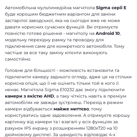
Автомобільна мультимедійна магнітола
Sigma серії E
буде хорошим бюджетним варіантом для заміни
застарілої заводської, яка на сьогодні вже не може
давати корисних сучасних функцій. Ви отримуєте
повністю готове рішення - магнітолу на
Android 10
,
модельну перехідну рамку та проводку для
підключення саме для конкретного автомобіля. Тому
частіше за все таку заміну клієнти виконують
самостійно.
Головне для більшості - можливість встановити та
підключити камеру заднього огляду, адже це на стільки
корисна опція, що її не оцінить тільки той в кого її
немає. Магнітола Sigma E10232 дає змогу підключити
камери з якістю AHD
, а таку чіткість навіть в преміум
автомобілях не завжди зустрінеш. Перехід в режим
камери відбувається
майже миттєво
, тому
користуватись одне задоволення. А отримуєте хорошу
картинку від камери та і взагалі у всіх функціях за
рахунок IPS екрану з розширенням 1280x720 на 10
дюймовому дисплеї. За швидкість відповідає 4-х