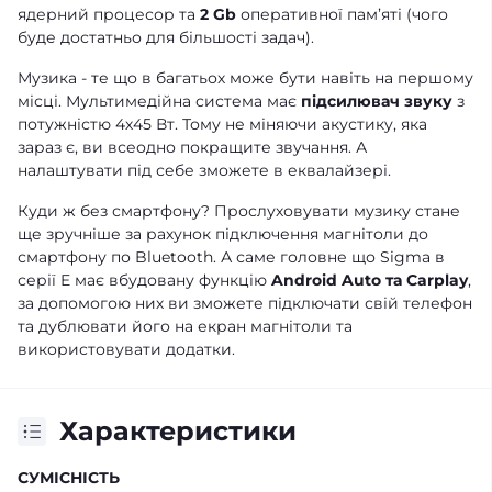
ядерний процесор та
2 Gb
оперативної памʼяті (чого
буде достатньо для більшості задач).
Музика - те що в багатьох може бути навіть на першому
місці. Мультимедійна система має
підсилювач звуку
з
потужністю 4х45 Вт. Тому не міняючи акустику, яка
зараз є, ви всеодно покращите звучання. А
налаштувати під себе зможете в еквалайзері.
Куди ж без смартфону? Прослуховувати музику стане
ще зручніше за рахунок підключення магнітоли до
смартфону по Bluetooth. А саме головне що Sigma в
серії E має вбудовану функцію
Android Auto та Carplay
,
за допомогою них ви зможете підключати свій телефон
та дублювати його на екран магнітоли та
використовувати додатки.
Характеристики
СУМІСНІСТЬ