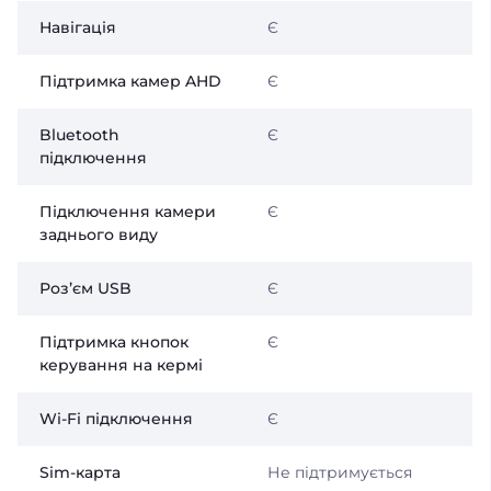
Навігація
Є
Підтримка камер AHD
Є
Bluetooth
Є
підключення
Підключення камери
Є
заднього виду
Розʼєм USB
Є
Підтримка кнопок
Є
керування на кермі
Wi-Fi підключення
Є
Sim-карта
Не підтримується