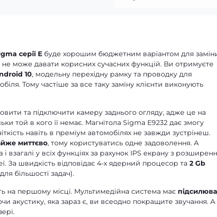
igma серії E
буде хорошим бюджетним варіантом для замін
же не може давати корисних сучасних функцій. Ви отримуєте
ndroid 10
, модельну перехідну рамку та проводку для
біля. Тому частіше за все таку заміну клієнти виконують
новити та підключити камеру заднього огляду, адже це на
ільки той в кого її немає. Магнітола Sigma E9232 дає змогу
 чіткість навіть в преміум автомобілях не завжди зустрінеш.
йже миттєво
, тому користуватись одне задоволення. А
і взагалі у всіх функціях за рахунок IPS екрану з розширен
ї. За швидкість відповідає 4-х ядерний процесор та
2 Gb
для більшості задач).
іть на першому місці. Мультимедійна система має
підсилюва
ючи акустику, яка зараз є, ви всеодно покращите звучання. А
ері.