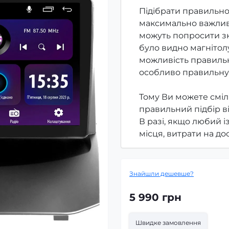
Підібрати правильно
максимально важлив
можуть попросити зк
було видно магнітолу
можливість правильн
особливо правильну
Тому Ви можете сміл
правильний підбір в
В разі, якщо любий і
місця, витрати на д
Знайшли дешевше?
5 990 грн
Швидке замовлення