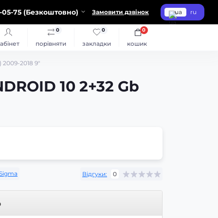
-05-75 (Безкоштовно)
Замовити дзвінок
ua
ru
0
0
0
абінет
порівняти
закладки
кошик
 2009-2018 9"
NDROID 10 2+32 Gb
Sigma
Відгуки:
0
р