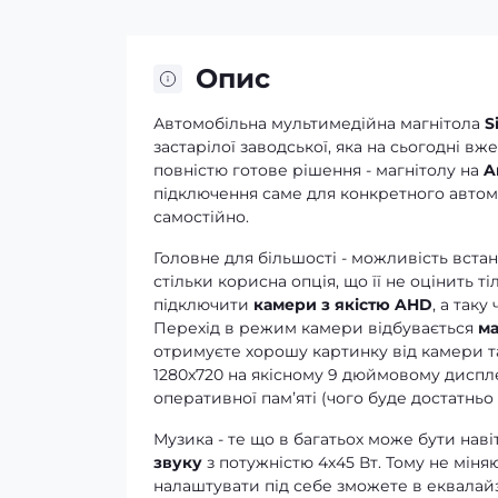
Опис
Автомобільна мультимедійна магнітола
S
застарілої заводської, яка на сьогодні в
повністю готове рішення - магнітолу на
A
підключення саме для конкретного автомо
самостійно.
Головне для більшості - можливість вста
стільки корисна опція, що її не оцінить т
підключити
камери з якістю AHD
, а таку
Перехід в режим камери відбувається
ма
отримуєте хорошу картинку від камери та 
1280x720 на якісному 9 дюймовому диспле
оперативної памʼяті (чого буде достатньо 
Музика - те що в багатьох може бути нав
звуку
з потужністю 4х45 Вт. Тому не міня
налаштувати під себе зможете в еквалайз