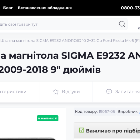
0800-33
Блог
Встановлення обладнання
к
Штатна магнітола SIGMA E9232 ANDROID 10 2+32 Gb Ford Fiesta Mk 6 (F1)
а магнітола SIGMA E9232 A
) 2009-2018 9" дюймів
ктеристики
Відгуки
Запитання
Код товару:
19067-05
Виробник:
в наявності
☑
Важливо про підбі