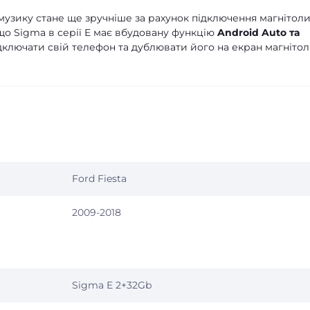
узику стане ще зручніше за рахунок підключення магнітоли
що Sigma в серії E має вбудовану функцію
Android Auto та
дключати свій телефон та дублювати його на екран магнітол
Ford Fiesta
2009-2018
Sigma E 2+32Gb