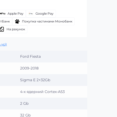
Apple Pay
Google Pay
атБанк
Покупка частинами Монобанк
На рахунок
 усі)
Ford Fiesta
2009-2018
Sigma E 2+32Gb
4-х ядерний Cortex-A53
2 Gb
32 Gb