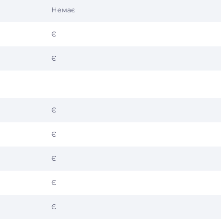
Немає
Є
Є
Є
Є
Є
Є
Є