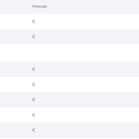
Немає
Є
Є
Є
Є
Є
Є
Є