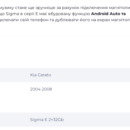
узику стане ще зручніше за рахунок підключення магнітоли
що Sigma в серії E має вбудовану функцію
Android Auto та
дключати свій телефон та дублювати його на екран магнітол
Kia Cerato
2004-2008
Sigma E 2+32Gb