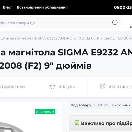
0800-33
Блог
Встановлення обладнання
к
Штатна магнітола SIGMA E9232 ANDROID 10 2+32 Gb Kia Cerato 1 LD 2004
а магнітола SIGMA E9232 A
-2008 (F2) 9" дюймів
ктеристики
Відгуки
Запитання
Код товару:
18828-05
Виробник:
в наявності
☑
Важливо про підбі