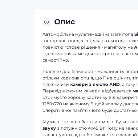
Опис
Автомобільна мультимедійна магнітола
S
застарілої заводської, яка на сьогодні в
повністю готове рішення - магнітолу на
A
підключення саме для конкретного автомо
самостійно.
Головне для більшості - можливість вста
стільки корисна опція, що її не оцінить т
підключити
камери з якістю AHD
, а таку
Перехід в режим камери відбувається
ма
отримуєте хорошу картинку від камери та 
1280x720 на якісному 9 дюймовому диспле
оперативної памʼяті (чого буде достатньо 
Музика - те що в багатьох може бути нав
звуку
з потужністю 4х45 Вт. Тому не міня
налаштувати під себе зможете в еквалайз