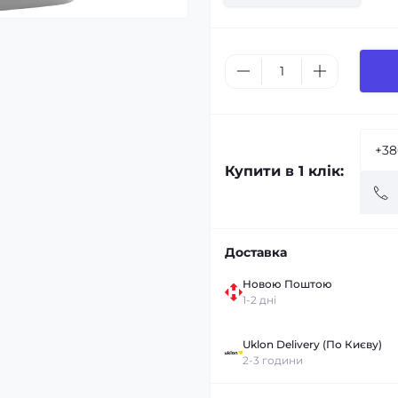
Купити в 1 клік:
Доставка
Новою Поштою
1-2 дні
Uklon Delivery (По Києву)
2-3 години