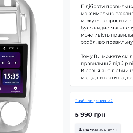
Підібрати правильно
максимально важлив
можуть попросити зк
було видно магнітолу
можливість правильн
особливо правильну
Тому Ви можете сміл
правильний підбір в
В разі, якщо любий і
місця, витрати на д
Знайшли дешевше?
5 990 грн
Швидке замовлення