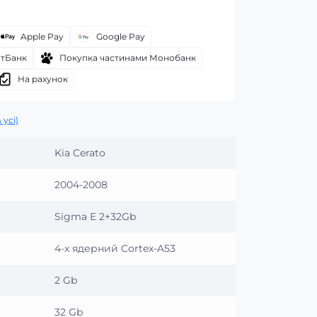
Apple Pay
Google Pay
атБанк
Покупка частинами Монобанк
На рахунок
 усі)
Kia Cerato
2004-2008
Sigma E 2+32Gb
4-х ядерний Cortex-A53
2 Gb
32 Gb