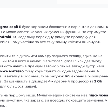
igma серії E
буде хорошим бюджетним варіантом для замін
же не може давати корисних сучасних функцій. Ви отримуєте
ndroid 10
, модельну перехідну рамку та проводку для
біля. Тому частіше за все таку заміну клієнти виконують
новити та підключити камеру заднього огляду, адже це на
ільки той в кого її немає. Магнітола Sigma E9232 дає змогу
 чіткість навіть в преміум автомобілях не завжди зустрінеш.
йже миттєво
, тому користуватись одне задоволення. А
і взагалі у всіх функціях за рахунок IPS екрану з розширен
ї. За швидкість відповідає 4-х ядерний процесор та
2 Gb
для більшості задач).
іть на першому місці. Мультимедійна система має
підсилюва
ючи акустику, яка зараз є, ви всеодно покращите звучання. А
ері.