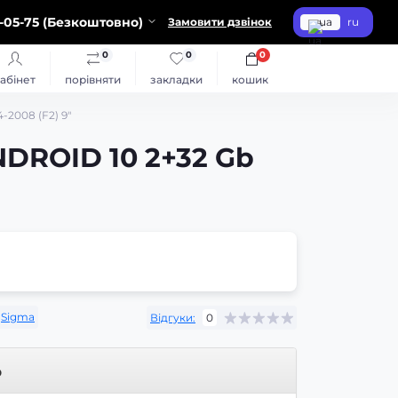
-05-75 (Безкоштовно)
Замовити дзвінок
ua
ru
0
0
0
абінет
порівняти
закладки
кошик
-2008 (F2) 9"
NDROID 10 2+32 Gb
Sigma
Відгуки:
0
р