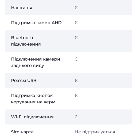
Навігація
Є
Підтримка камер AHD
Є
Bluetooth
Є
підключення
Підключення камери
Є
заднього виду
Розʼєм USB
Є
Підтримка кнопок
Є
керування на кермі
Wi-Fi підключення
Є
Sim-карта
Не підтримується