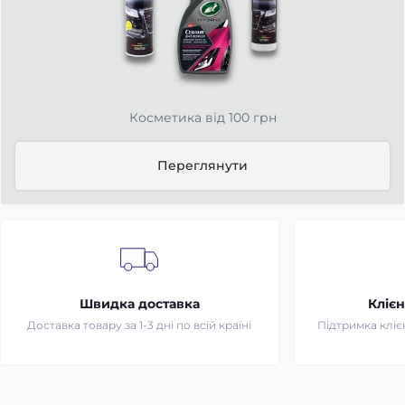
Косметика від 100 грн
Переглянути
Швидка доставка
Клієн
Доставка товару за 1-3 дні по всій країні
Підтримка клієн