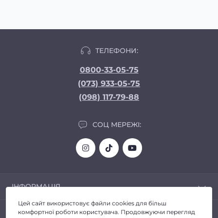
ТЕЛЕФОНИ:
0800-33-05-75
(073) 933-05-75
(098) 117-79-88
СОЦ МЕРЕЖІ:
ІНФОРМАЦІЯ
Цей сайт використовує файли cookies для більш
Доставка та Оплата
ПОПУЛЯРНЕ
комфортної роботи користувача. Продовжуючи перегляд
Про магазин