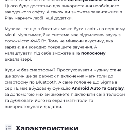
Цього буде достатньо для використання необхідного
заводського софту. А також ви зможете завантажити з
Play маркету любі інші додатки.
Музика - те що в багатьох може бути навіть на першому
місці. Мультимедійна система має підсилювач звуку з
потужністю 4х45 Вт. Тому не міняючи акустику, яка
зараз є, ви всеодно покращите звучання. А
налаштувати під себе зможете в
16 полосному
еквалайзері.
Куди ж без смартфону? Прослуховувати музику стане
ще зручніше за рахунок підключення магнітоли до
смартфону по Bluetooth. А саме головне що Sigma в
серії E має вбудовану функцію
Android Auto та Carplay
,
за допомогою них ви зможете підключати свій телефон
та дублювати його на екран магнітоли та
використовувати додатки.
Характеристики