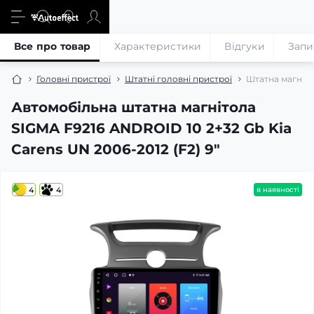
Все про товар
Характеристики
Відгуки
Запи
Головні пристрої
Штатні головні пристрої
Штатна магніто
Автомобільна штатна магнітола
SIGMA F9216 ANDROID 10 2+32 Gb Kia
Carens UN 2006-2012 (F2) 9"
4
4
в наявності