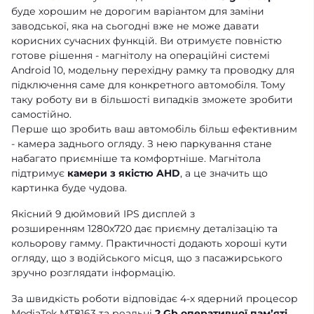
буде хорошим не дорогим варіантом для заміни
заводської, яка на сьогодні вже не може давати
корисних сучасних функцій. Ви отримуєте повністю
готове рішення - магнітолу на операційні системі
Android 10, модельну перехідну рамку та проводку для
підключення саме для конкретного автомобіля. Тому
таку роботу ви в більшості випадків зможете зробити
самостійно.
Перше що зробить ваш автомобіль більш ефективним
- камера заднього огляду. З нею паркування стане
набагато приємніше та комфортніше. Магнітола
підтримує
камери з якістю AHD
, а це значить що
картинка буде чудова.
Якісний 9 дюймовий IPS дисплей з
розширенням 1280x720 дає приємну деталізацію та
кольорову гамму. Практичності додають хороші кути
огляду, що з водійського місця, що з пасажирського
зручно розглядати інформацію.
За швидкість роботи відповідає 4-х ядерний процесор
MediaTek MT8163 та реальні
2 Gb оперативної памʼяті
.