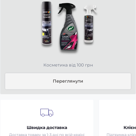
Косметика від 100 грн
Переглянути
Швидка доставка
Клієн
Доставка товару за 1-3 дні по всій країні
Підтримка клієн