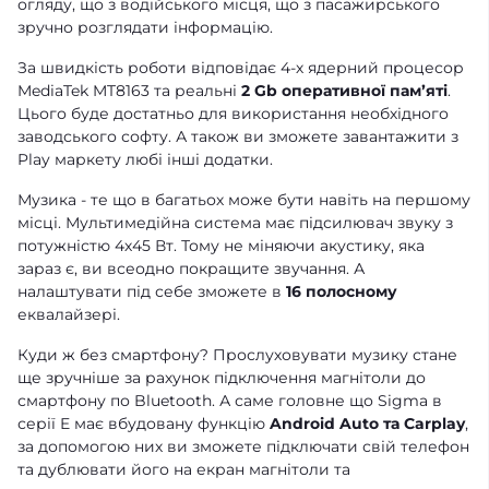
огляду, що з водійського місця, що з пасажирського
зручно розглядати інформацію.
За швидкість роботи відповідає 4-х ядерний процесор
MediaTek MT8163 та реальні
2 Gb оперативної памʼяті
.
Цього буде достатньо для використання необхідного
заводського софту. А також ви зможете завантажити з
Play маркету любі інші додатки.
Музика - те що в багатьох може бути навіть на першому
місці. Мультимедійна система має підсилювач звуку з
потужністю 4х45 Вт. Тому не міняючи акустику, яка
зараз є, ви всеодно покращите звучання. А
налаштувати під себе зможете в
16 полосному
еквалайзері.
Куди ж без смартфону? Прослуховувати музику стане
ще зручніше за рахунок підключення магнітоли до
смартфону по Bluetooth. А саме головне що Sigma в
серії E має вбудовану функцію
Android Auto та Carplay
,
за допомогою них ви зможете підключати свій телефон
та дублювати його на екран магнітоли та