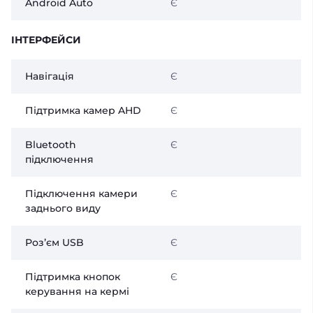
Android Auto
Є
ІНТЕРФЕЙСИ
Навігація
Є
Підтримка камер AHD
Є
Bluetooth
Є
підключення
Підключення камери
Є
заднього виду
Розʼєм USB
Є
Підтримка кнопок
Є
керування на кермі