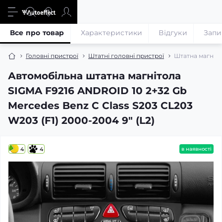
Все про товар
Характеристики
Відгуки
Запи
Головні пристрої
Штатні головні пристрої
Штатна магніто
Автомобільна штатна магнітола
SIGMA F9216 ANDROID 10 2+32 Gb
Mercedes Benz C Class S203 CL203
W203 (F1) 2000-2004 9" (L2)
4
4
в наявності