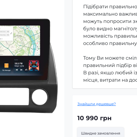
Підібрати правильно
максимально важлив
можуть попросити зк
було видно магнітолу
можливість правильн
особливо правильну
Тому Ви можете сміл
правильний підбір в
В разі, якщо любий і
місця, витрати на д
Знайшли дешевше?
10 990 грн
Швидке замовлення