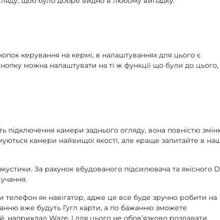
ляду, щоб було добре видно в любому випадку.
опок керування на кермі, в налаштуваннях для цього є
кнопку можна налаштувати на ті ж функції що були до цього,
ть підключення камери заднього огляду, вона повністю змін
муються камери найвищої якості, але краще запитайте в на
акустики. За рахунок вбудованого підсилювача та якісного 
учання.
и телефон як навігатор, адже це все буде зручно робити на
анню вже будуть Гугл карти, а по бажанню зможете
, наприклад Waze. І для цього не обовʼязково роздавати