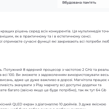
Вбудована пам'ять
з кращих рішень серед всіх конкурентів. Ця мультимедія точ
нішим, як в практичному та і в естетичному сенсі.
ої отримаєте сучасні функції які закривають всі потреби лю
ть. Потужний 8 ядерний процесор з частотою 2 GHz та реаль
а всі 100. Ви зможете з задоволенням використовувати весь
ависань, адже це дуже важливо в дорозі. Магнітола працює 
ливість зкачувати з Play маркету всі доступні додатки та
е багато (звісно якщо це буде потрібно), так як тут 64 Gb
якісний QLED екран з діагоналлю 10 дюймів. З дуже якісною