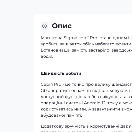
Опис
Магнітола Sigma серії Pro стане одним і
зробить ваш автомобіль набагато ефектив
Встановивши замість застарілої заводськ
водія.
Швидкість роботи
Серія Pro - це точно про велику швидкіс
Gb оперативної памʼяті відпрацьовують н
доступний функціонал без очікувань та з
операційні системі Android 12, тому є мож
користуватись ними. А завантажити зможет
вбудованої памʼяті.
Додаткову зручність в користуванні дає 