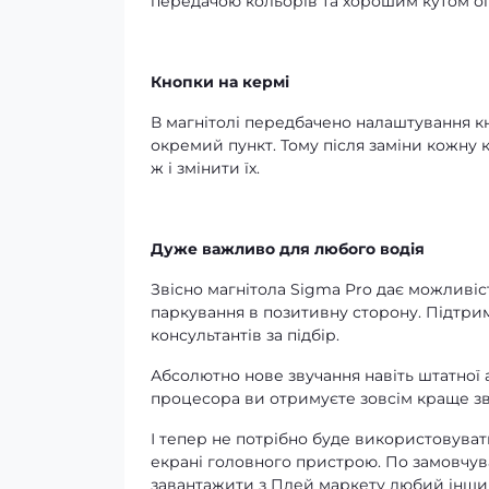
передачою кольорів та хорошим кутом ог
Кнопки на кермі
В магнітолі передбачено налаштування кн
окремий пункт. Тому після заміни кожну 
ж і змінити їх.
Дуже важливо для любого водія
Звісно магнітола Sigma Pro дає можливіс
паркування в позитивну сторону. Підтри
консультантів за підбір.
Абсолютно нове звучання навіть штатної 
процесора ви отримуєте зовсім краще зв
І тепер не потрібно буде використовуват
екрані головного пристрою. По замовчув
завантажити з Плей маркету любий інший