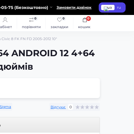
-05-75 (Безкоштовно)
Замовити дзвінок
ua
ru
0
0
0
абінет
порівняти
закладки
кошик
ivic 8 FK FN FD 2005-2012 10"
64 ANDROID 12 4+64
 дюймів
Sigma
Відгуки:
0
р