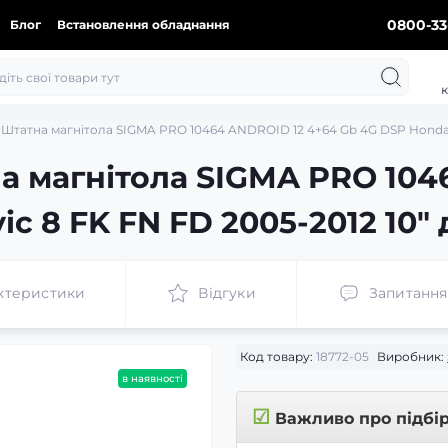
0800-33
Блог
Встановлення обладнання
к
Штатна магнітола SIGMA PRO 10464 ANDROID 12 4+64 Gb 4G DSP Honda C
а магнітола SIGMA PRO 104
ic 8 FK FN FD 2005-2012 10"
ктеристики
Відгуки
Запитання
Код товару:
18772-05
Виробник:
в наявності
☑
Важливо про підбі