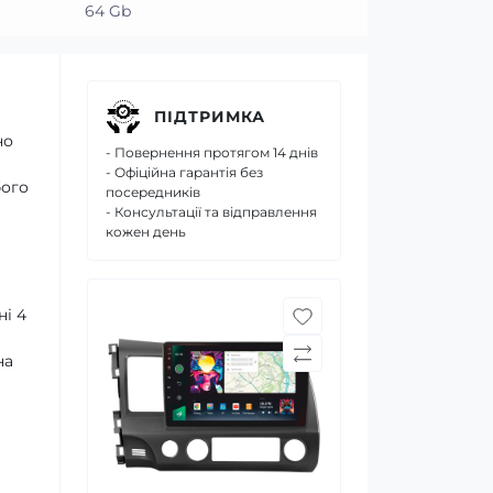
64 Gb
ПІДТРИМКА
но
- Повернення протягом 14 днів
- Офіційна гарантія без
бого
посередників
- Консультації та відправлення
кожен день
ні 4
на