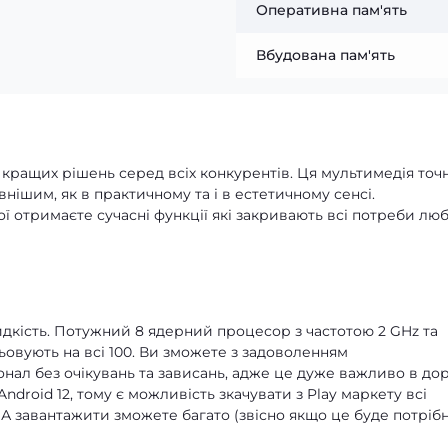
Оперативна пам'ять
Вбудована пам'ять
з кращих рішень серед всіх конкурентів. Ця мультимедія точ
нішим, як в практичному та і в естетичному сенсі.
ої отримаєте сучасні функції які закривають всі потреби лю
идкість. Потужний 8 ядерний процесор з частотою 2 GHz та
ьовують на всі 100. Ви зможете з задоволенням
ал без очікувань та зависань, адже це дуже важливо в дор
ndroid 12, тому є можливість зкачувати з Play маркету всі
 А завантажити зможете багато (звісно якщо це буде потрібн