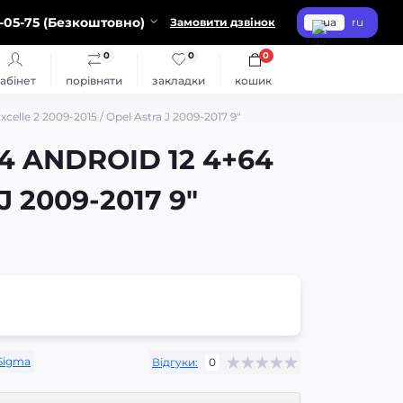
-05-75 (Безкоштовно)
Замовити дзвінок
ua
ru
0
0
0
абінет
порівняти
закладки
кошик
le 2 2009-2015 / Opel Astra J 2009-2017 9"
4 ANDROID 12 4+64
J 2009-2017 9"
Sigma
Відгуки:
0