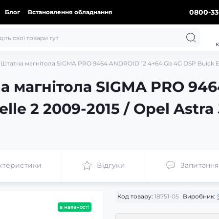
0800-33
Блог
Встановлення обладнання
к
Штатна магнітола SIGMA PRO 9464 ANDROID 12 4+64 Gb 4G DSP Buick Excel
а магнітола SIGMA PRO 946
le 2 2009-2015 / Opel Astra 
ктеристики
Відгуки
Запитання
Код товару:
18751-05
Виробник:
в наявності