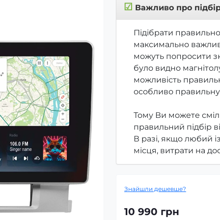
☑
Важливо про підбі
Підібрати правильно
максимально важлив
можуть попросити зк
було видно магнітолу
можливість правильн
особливо правильну
Тому Ви можете сміл
правильний підбір в
В разі, якщо любий і
місця, витрати на д
Знайшли дешевше?
10 990 грн