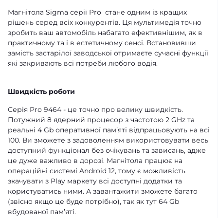
Магнітола Sigma серії Pro стане одним із кращих
рішень серед всіх конкурентів. Ця мультимедія точно
зробить ваш автомобіль набагато ефективнішим, як в
практичному та і в естетичному сенсі. Встановивши
замість застарілої заводської отримаєте сучасні функції
які закривають всі потреби любого водія.
Швидкість роботи
Серія Pro 9464 - це точно про велику швидкість.
Потужний 8 ядерний процесор з частотою 2 GHz та
реальні 4 Gb оперативної памʼяті відпрацьовують на всі
100. Ви зможете з задоволенням використовувати весь
доступний функціонал без очікувань та зависань, адже
це дуже важливо в дорозі. Магнітола працює на
операційні системі Android 12, тому є можливість
зкачувати з Play маркету всі доступні додатки та
користуватись ними. А завантажити зможете багато
(звісно якщо це буде потрібно), так як тут 64 Gb
вбудованої памʼяті.