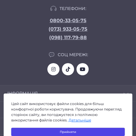
ТЕЛЕФОНИ:
0800-33-05-75
(073) 933-05-75
(098) 117-79-88
СОЦ МЕРЕЖІ:
ІНФОРМАЦІЯ
Цей сайт використовує файли cookies для більш
Доставка та Оплата
ПОПУЛЯРНЕ
комфортної роботи користувача. Продовжуючи перегляд
Про магазин
сторінок сайту, ви погоджуєтеся з політикою
Політика конфіденційності
використання файлів cookies.
Детальніше
Автозвук
КОНТАКТИ ТА АДРЕСА
Договір публічної оферти
Головні пристрої
Прийняти
Повернення товару