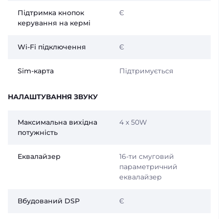
Підтримка кнопок
Є
керування на кермі
Wi-Fi підключення
Є
Sim-карта
Підтримується
НАЛАШТУВАННЯ ЗВУКУ
Максимальна вихідна
4 x 50W
потужність
Еквалайзер
16-ти смуговий
параметричний
еквалайзер
Вбудований DSP
Є