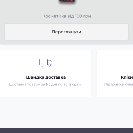
Косметика від 100 грн
Переглянути
Швидка доставка
Клієн
Доставка товару за 1-3 дні по всій країні
Підтримка клієн