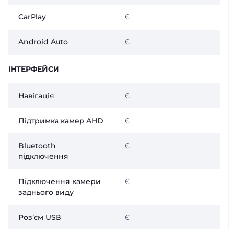
CarPlay
Є
Android Auto
Є
ІНТЕРФЕЙСИ
Навігація
Є
Підтримка камер AHD
Є
Bluetooth
Є
підключення
Підключення камери
Є
заднього виду
Розʼєм USB
Є