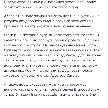
Підтримуються камери найвищої якості, але краще
запитайте в наших консультантів за підбір.
Абсолютно нове звучання навіть штатної акустики. За
рахунок вбудованого підсилювача та якісного DSP
процесора ви отримуєте зовсім краще звучання.
І тепер не потрібно буде використовувати телефон як
навігатор, адже це все буде зручно робити на екрані
головного пристрою. По замовчуванню вже будуть
Гугл карти, а по бажанню зможете завантажити з Плей
маркету любий інший, наприклад Waze. І для цього не
обовʼязково роздавати інтернет, так як ви зможете
встановити Sim-карту, та користуватись інтернетом
автономно. Або ж підключати та дублювати екран
смартфону через Android Auto або Carplay.
А також прослуховувати музику з телефону за
допомогою підключення через модуль Bluetooth, тому
тепер більше ніяких проводів та ауксів не потрібно.