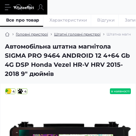
Все про товар
Характеристики
Відгуки
Запи
Головні пристрої
Штатні головні пристрої
Штатна магніто
Автомобільна штатна магнітола
SIGMA PRO 9464 ANDROID 12 4+64 Gb
4G DSP Honda Vezel HR-V HRV 2015-
2018 9" дюймів
4
4
в наявності