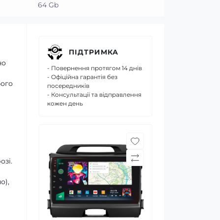
64 Gb
ПІДТРИМКА
но
- Повернення протягом 14 днів
- Офіційна гарантія без
бого
посередників
- Консультації та відправлення
кожен день
озі.
о),