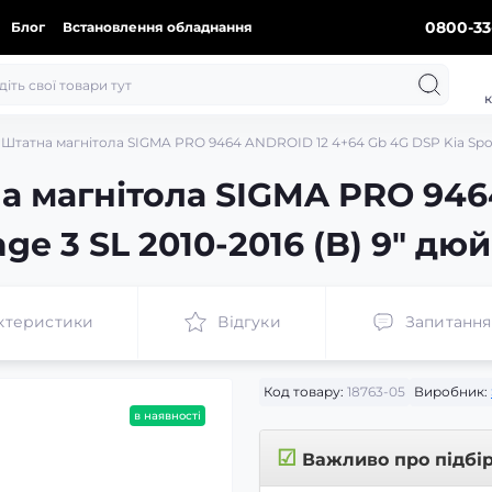
0800-33
Блог
Встановлення обладнання
к
Штатна магнітола SIGMA PRO 9464 ANDROID 12 4+64 Gb 4G DSP Kia Sporta
а магнітола SIGMA PRO 946
ge 3 SL 2010-2016 (B) 9" дю
ктеристики
Відгуки
Запитання
Код товару:
18763-05
Виробник:
в наявності
☑
Важливо про підбі