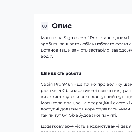
Опис
Магнітола Sigma серії Pro стане одним і
зробить ваш автомобіль набагато ефектив
Встановивши замість застарілої заводськ
водія.
Швидкість роботи
Серія Pro 9464 - це точно про велику шв
реальні 4 Gb оперативної памʼяті відпрац
використовувати весь доступний функціон
Магнітола працює на операційні системі A
доступні додатки та користуватись ними.
так як тут 64 Gb вбудованої памʼяті.
Додаткову зручність в користуванні дає 