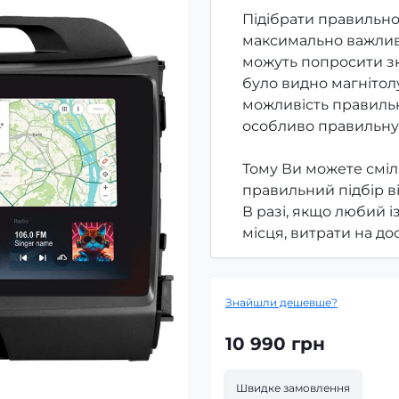
Підібрати правильно
максимально важлив
можуть попросити зк
було видно магнітолу
можливість правильн
особливо правильну
Тому Ви можете сміл
правильний підбір в
В разі, якщо любий і
місця, витрати на д
Знайшли дешевше?
10 990 грн
Швидке замовлення