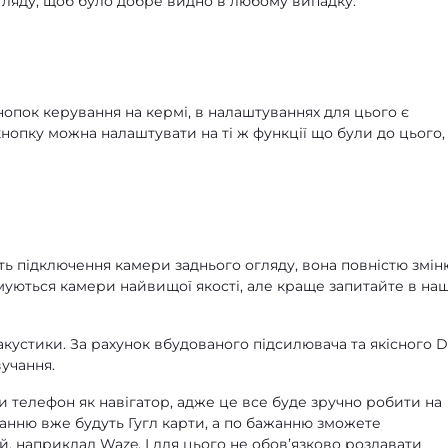
ляду, щоб було добре видно в любому випадку.
опок керування на кермі, в налаштуваннях для цього є
кнопку можна налаштувати на ті ж функції що були до цього,
ть підключення камери заднього огляду, вона повністю змін
муються камери найвищої якості, але краще запитайте в на
акустики. За рахунок вбудованого підсилювача та якісного 
учання.
и телефон як навігатор, адже це все буде зручно робити на
анню вже будуть Гугл карти, а по бажанню зможете
, наприклад Waze. І для цього не обовʼязково роздавати