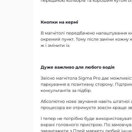
передачою кольорів та хорошим кутом ог
Кнопки на кермі
В магнітолі передбачено налаштування кн
окремий пункт. Тому після заміни кожну 
ж і змінити їх.
Дуже важливо для любого водія
Звісно магнітола Sigma Pro дає можливіс
паркування в позитивну сторону. Підтри
консультантів за підбір.
Абсолютно нове звучання навіть штатної 
процесора ви отримуєте зовсім краще зв
І тепер не потрібно буде використовуват
екрані головного пристрою. По замовчув
завантажити з Плей маркету любий інший