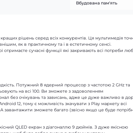
Вбудована пам'ять
з кращих рішень серед всіх конкурентів. Ця мультимедія точ
нішим, як в практичному та і в естетичному сенсі.
ої отримаєте сучасні функції які закривають всі потреби лю
идкість. Потужний 8 ядерний процесор з частотою 2 GHz та
ьовують на всі 100. Ви зможете з задоволенням
ал без очікувань та зависань, адже це дуже важливо в дор
ndroid 12, тому є можливість зкачувати з Play маркету всі
 А завантажити зможете багато (звісно якщо це буде потрібн
якісний QLED екран з діагоналлю 9 дюймів. З дуже якісною