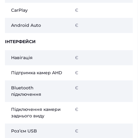
CarPlay
Є
Android Auto
Є
ІНТЕРФЕЙСИ
Навігація
Є
Підтримка камер AHD
Є
Bluetooth
Є
підключення
Підключення камери
Є
заднього виду
Розʼєм USB
Є