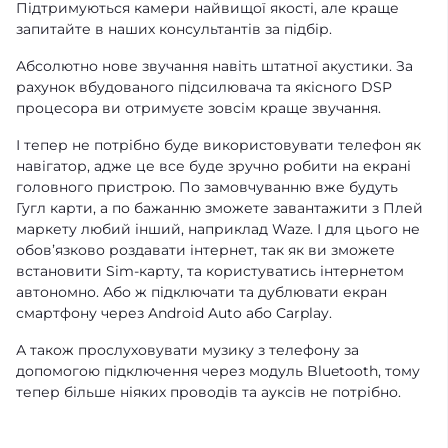
Підтримуються камери найвищої якості, але краще
запитайте в наших консультантів за підбір.
Абсолютно нове звучання навіть штатної акустики. За
рахунок вбудованого підсилювача та якісного DSP
процесора ви отримуєте зовсім краще звучання.
І тепер не потрібно буде використовувати телефон як
навігатор, адже це все буде зручно робити на екрані
головного пристрою. По замовчуванню вже будуть
Гугл карти, а по бажанню зможете завантажити з Плей
маркету любий інший, наприклад Waze. І для цього не
обовʼязково роздавати інтернет, так як ви зможете
встановити Sim-карту, та користуватись інтернетом
автономно. Або ж підключати та дублювати екран
смартфону через Android Auto або Carplay.
А також прослуховувати музику з телефону за
допомогою підключення через модуль Bluetooth, тому
тепер більше ніяких проводів та ауксів не потрібно.