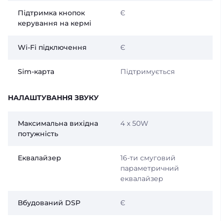
Підтримка кнопок
Є
керування на кермі
Wi-Fi підключення
Є
Sim-карта
Підтримується
НАЛАШТУВАННЯ ЗВУКУ
Максимальна вихідна
4 x 50W
потужність
Еквалайзер
16-ти смуговий
параметричний
еквалайзер
Вбудований DSP
Є