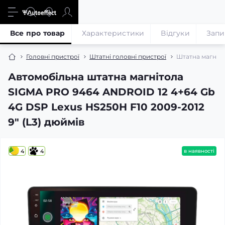
Все про товар
Характеристики
Відгуки
Запи
Головні пристрої
Штатні головні пристрої
Штатна магніто
Автомобільна штатна магнітола
SIGMA PRO 9464 ANDROID 12 4+64 Gb
4G DSP Lexus HS250H F10 2009-2012
9" (L3) дюймів
4
4
в наявності