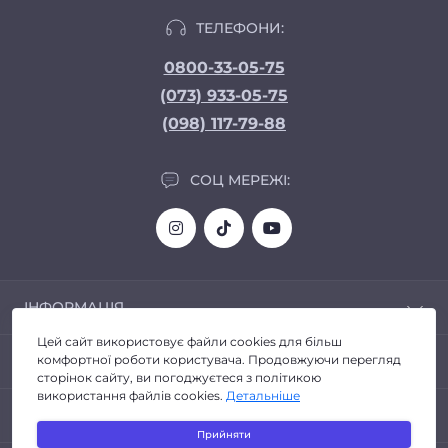
ТЕЛЕФОНИ:
0800-33-05-75
(073) 933-05-75
(098) 117-79-88
СОЦ МЕРЕЖІ:
ІНФОРМАЦІЯ
Цей сайт використовує файли cookies для більш
Доставка та Оплата
ПОПУЛЯРНЕ
комфортної роботи користувача. Продовжуючи перегляд
Про магазин
сторінок сайту, ви погоджуєтеся з політикою
Політика конфіденційності
використання файлів cookies.
Детальніше
Автозвук
КОНТАКТИ ТА АДРЕСА
Договір публічної оферти
Головні пристрої
Прийняти
Повернення товару