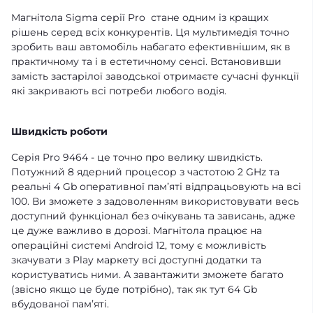
Магнітола Sigma серії Pro стане одним із кращих
рішень серед всіх конкурентів. Ця мультимедія точно
зробить ваш автомобіль набагато ефективнішим, як в
практичному та і в естетичному сенсі. Встановивши
замість застарілої заводської отримаєте сучасні функції
які закривають всі потреби любого водія.
Швидкість роботи
Серія Pro 9464 - це точно про велику швидкість.
Потужний 8 ядерний процесор з частотою 2 GHz та
реальні 4 Gb оперативної памʼяті відпрацьовують на всі
100. Ви зможете з задоволенням використовувати весь
доступний функціонал без очікувань та зависань, адже
це дуже важливо в дорозі. Магнітола працює на
операційні системі Android 12, тому є можливість
зкачувати з Play маркету всі доступні додатки та
користуватись ними. А завантажити зможете багато
(звісно якщо це буде потрібно), так як тут 64 Gb
вбудованої памʼяті.