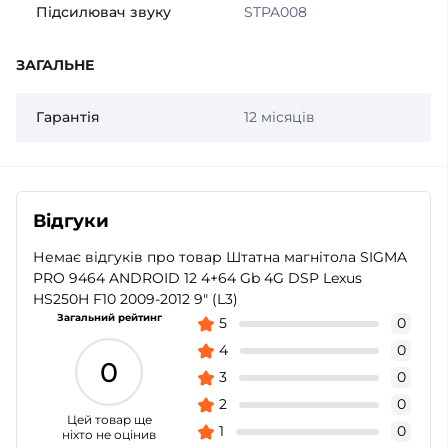
Підсилювач звуку
STPA008
ЗАГАЛЬНЕ
Гарантія
12 місяців
Відгуки
Немає відгуків про товар Штатна магнітола SIGMA
PRO 9464 ANDROID 12 4+64 Gb 4G DSP Lexus
HS250H F10 2009-2012 9" (L3)
Загальний рейтинг
5
0
4
0
0
3
0
2
0
Цей товар ще
1
0
ніхто не оцінив