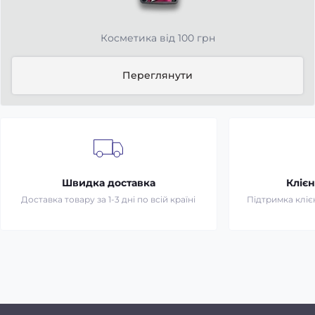
Косметика від 100 грн
Переглянути
Швидка доставка
Клієн
Доставка товару за 1-3 дні по всій країні
Підтримка клієн