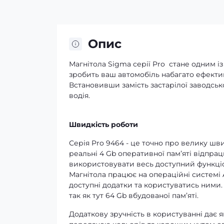
Опис
Магнітола Sigma серії Pro стане одним і
зробить ваш автомобіль набагато ефектив
Встановивши замість застарілої заводськ
водія.
Швидкість роботи
Серія Pro 9464 - це точно про велику шв
реальні 4 Gb оперативної памʼяті відпрац
використовувати весь доступний функціон
Магнітола працює на операційні системі A
доступні додатки та користуватись ними.
так як тут 64 Gb вбудованої памʼяті.
Додаткову зручність в користуванні дає 