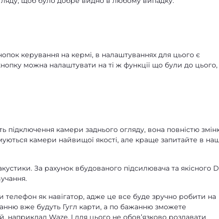
ляду, щоб було добре видно в любому випадку.
опок керування на кермі, в налаштуваннях для цього є
кнопку можна налаштувати на ті ж функції що були до цього,
ть підключення камери заднього огляду, вона повністю змін
муються камери найвищої якості, але краще запитайте в на
акустики. За рахунок вбудованого підсилювача та якісного 
учання.
и телефон як навігатор, адже це все буде зручно робити на
анню вже будуть Гугл карти, а по бажанню зможете
, наприклад Waze. І для цього не обовʼязково роздавати