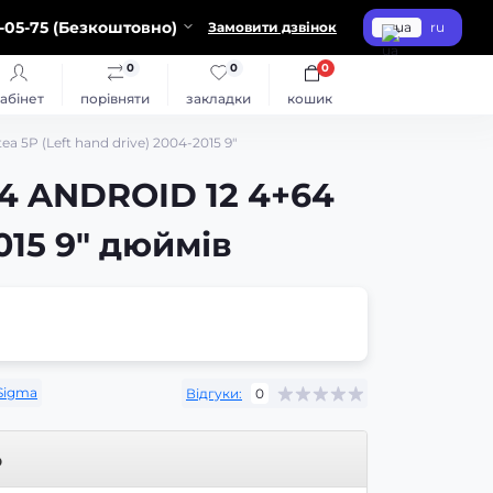
-05-75 (Безкоштовно)
Замовити дзвінок
ua
ru
0
0
0
абінет
порівняти
закладки
кошик
 5P (Left hand drive) 2004-2015 9"
4 ANDROID 12 4+64
015 9" дюймів
Sigma
Відгуки:
0
р