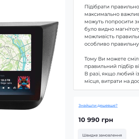
Підібрати правильно
максимально важлив
можуть попросити зк
було видно магнітолу
можливість правильн
особливо правильну
Тому Ви можете сміл
правильний підбір в
В разі, якщо любий і
місця, витрати на д
Знайшли дешевше?
10 990 грн
Швидке замовлення