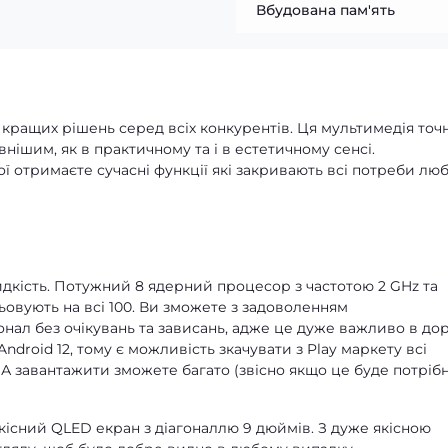
Вбудована пам'ять
з кращих рішень серед всіх конкурентів. Ця мультимедія точ
нішим, як в практичному та і в естетичному сенсі.
ої отримаєте сучасні функції які закривають всі потреби лю
идкість. Потужний 8 ядерний процесор з частотою 2 GHz та
ьовують на всі 100. Ви зможете з задоволенням
ал без очікувань та зависань, адже це дуже важливо в дор
ndroid 12, тому є можливість зкачувати з Play маркету всі
 А завантажити зможете багато (звісно якщо це буде потрібн
якісний QLED екран з діагоналлю 9 дюймів. З дуже якісною