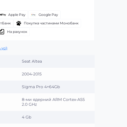
Apple Pay
Google Pay
атБанк
Покупка частинами Монобанк
На рахунок
 усі)
Seat Altea
2004-2015
Sigma Pro 4+64Gb
8-ми ядерний ARM Cortex-A55
2.0 GHz
4 Gb