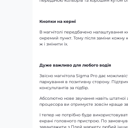
передачою кольорів та хорошим кутом ог
Кнопки на кермі
В магнітолі передбачено налаштування кн
окремий пункт. Тому після заміни кожну 
ж і змінити їх.
Дуже важливо для любого водія
Звісно магнітола Sigma Pro дає можливіс
паркування в позитивну сторону. Підтри
консультантів за підбір.
Абсолютно нове звучання навіть штатної 
процесора ви отримуєте зовсім краще зв
І тепер не потрібно буде використовуват
екрані головного пристрою. По замовчув
завантажити з Плей маркету любий інший