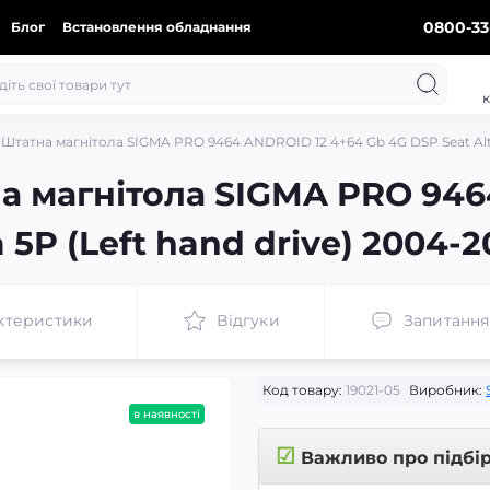
0800-33
Блог
Встановлення обладнання
к
Штатна магнітола SIGMA PRO 9464 ANDROID 12 4+64 Gb 4G DSP Seat Altea
а магнітола SIGMA PRO 946
 5P (Left hand drive) 2004-2
ктеристики
Відгуки
Запитання
Код товару:
19021-05
Виробник:
в наявності
☑
Важливо про підбі