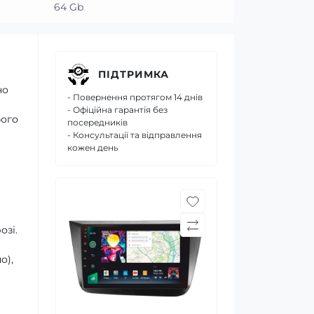
64 Gb
ПІДТРИМКА
но
- Повернення протягом 14 днів
- Офіційна гарантія без
бого
посередників
- Консультації та відправлення
кожен день
озі.
о),