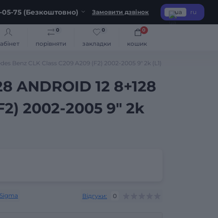
-05-75 (Безкоштовно)
Замовити дзвінок
ua
ru
0
0
0
абінет
порівняти
закладки
кошик
 Benz CLK Class C209 A209 (F2) 2002-2005 9" 2k (L1)
28 ANDROID 12 8+128
2) 2002-2005 9" 2k
Sigma
Відгуки:
0