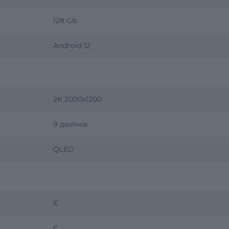
128 Gb
Android 12
2К 2000х1200
9 дюймів
QLED
Є
Є