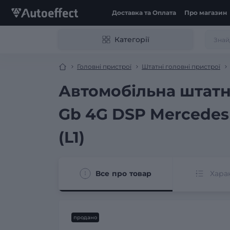
Доставка та Оплата
Про магазин
Категорії
Головні пристрої
Штатні головні пристрої
Автомобільна штатн
Gb 4G DSP Mercedes 
(L1)
Все про товар
Хара
продано