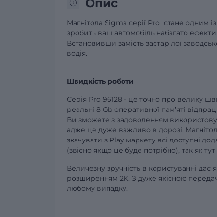
Опис
Магнітола Sigma серії Pro стане одним і
зробить ваш автомобіль набагато ефектив
Встановивши замість застарілої заводськ
водія.
Швидкість роботи
Серія Pro 96128 - це точно про велику ш
реальні 8 Gb оперативної памʼяті відпра
Ви зможете з задоволенням використовув
адже це дуже важливо в дорозі. Магнітол
зкачувати з Play маркету всі доступні д
(звісно якщо це буде потрібно), так як тут
Величезну зручність в користуванні дає
розширенням 2K. З дуже якісною передач
любому випадку.