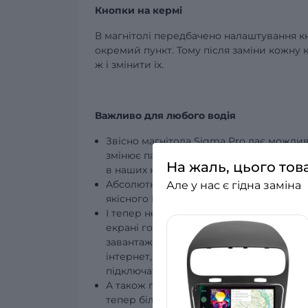
Кнопки на кермі
В магнітолі передбачено налаштування кн
окремий пункт. Тому після заміни кожну 
ж і змінити їх.
Важливо для любого водія
Звісно магнітола Sigma Pro дає можлив
змінює паркування в позитивну сторон
На жаль, цього тов
в наших консультантів за підбір.
Абсолютно нове звучання навіть штатно
Але у нас є гідна заміна
якісного DSP процесора ви отримуєте 
І тепер не потрібно буде використовув
екрані головного пристрою. По замовч
завантажити з Плей маркету любий інш
інтернет, так як ви зможете встановит
підключати та дублювати екран смартфо
А також прослуховувати музику з теле
тепер більше ніяких проводів та ауксів