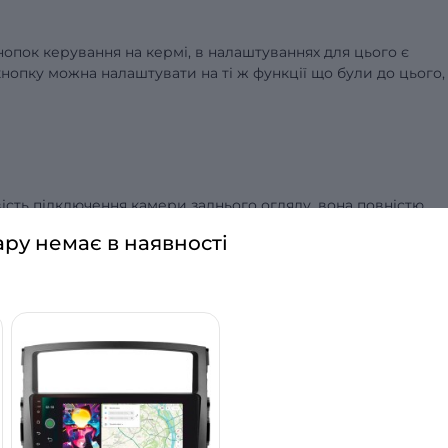
опок керування на кермі, в налаштуваннях для цього є
кнопку можна налаштувати на ті ж функції що були до цього,
ість підключення камери заднього огляду, вона повністю
у. Підтримуються камери найвищої якості, але краще запит
ару немає в наявності
ї акустики. За рахунок вбудованого підсилювача 4x50W та
зовсім краще звучання.
ати телефон як навігатор, адже це все буде зручно робити 
уванню вже будуть Гугл карти, а по бажанню зможете
ий, наприклад Waze. І для цього не обовʼязково роздавати
и Sim-карту, та користуватись інтернетом автономно. Або ж
ну через Android Auto або Carplay.
фону за допомогою підключення через модуль Bluetooth, то
 не потрібно.