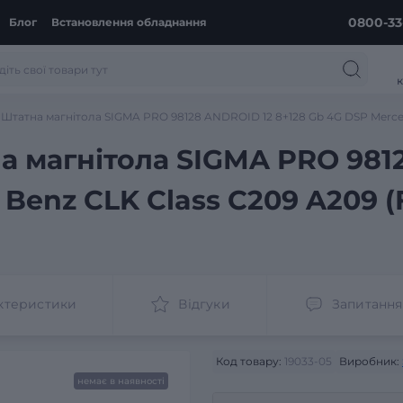
0800-33
Блог
Встановлення обладнання
к
Штатна магнітола SIGMA PRO 98128 ANDROID 12 8+128 Gb 4G DSP Mercedes
а магнітола SIGMA PRO 981
Benz CLK Class C209 A209 (F
ктеристики
Відгуки
Запитання
Код товару:
19033-05
Виробник:
немає в наявності