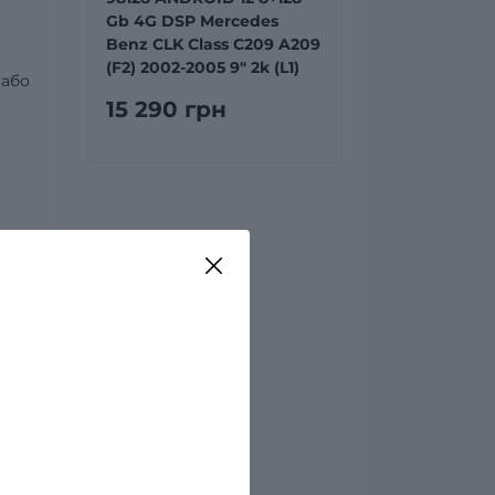
Gb 4G DSP Mercedes
Benz CLK Class C209 A209
(F2) 2002-2005 9" 2k (L1)
 або
15 290 грн
айте
на
му