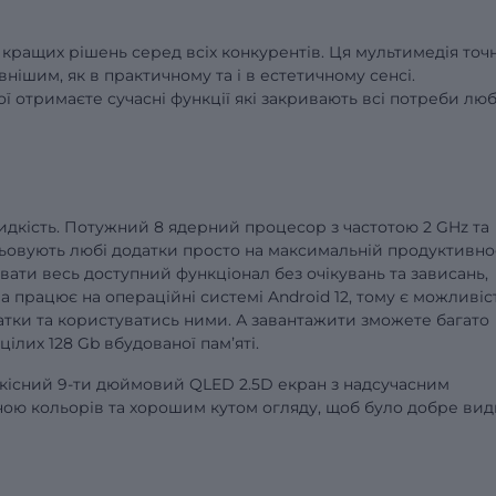
з кращих рішень серед всіх конкурентів. Ця мультимедія точ
нішим, як в практичному та і в естетичному сенсі.
ої отримаєте сучасні функції які закривають всі потреби лю
видкість. Потужний 8 ядерний процесор з частотою 2 GHz та
цьовують любі додатки просто на максимальній продуктивнос
ати весь доступний функціонал без очікувань та зависань,
а працює на операційні системі Android 12, тому є можливіс
одатки та користуватись ними. А завантажити зможете багато
 цілих 128 Gb вбудованої памʼяті.
 якісний 9-ти дюймовий QLED 2.5D екран з надсучасним
ою кольорів та хорошим кутом огляду, щоб було добре вид