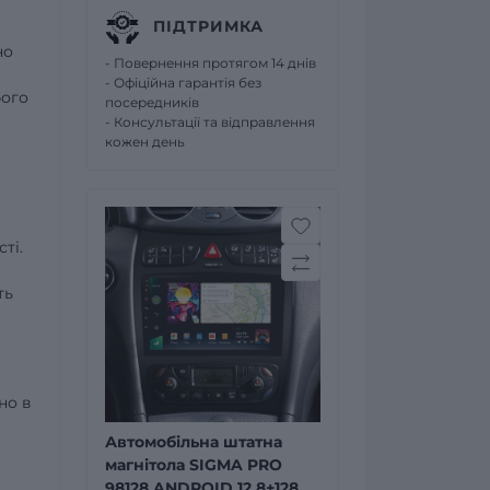
ПІДТРИМКА
но
- Повернення протягом 14 днів
- Офіційна гарантія без
бого
посередників
- Консультації та відправлення
кожен день
ті.
ть
но в
Автомобільна штатна
магнітола SIGMA PRO
98128 ANDROID 12 8+128