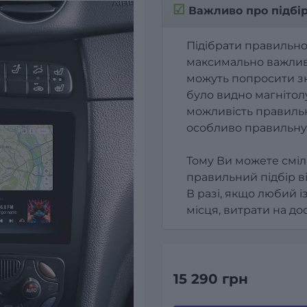
☑
Важливо про підбі
Підібрати правильно
максимально важлив
можуть попросити зк
було видно магнітолу
можливість правильн
особливо правильну
Тому Ви можете сміл
правильний підбір в
В разі, якщо любий і
місця, витрати на д
15 290 грн