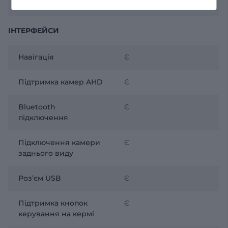
Android Auto
Є
ІНТЕРФЕЙСИ
Навігація
Є
Підтримка камер AHD
Є
Bluetooth
Є
підключення
Підключення камери
Є
заднього виду
Розʼєм USB
Є
Підтримка кнопок
Є
керування на кермі