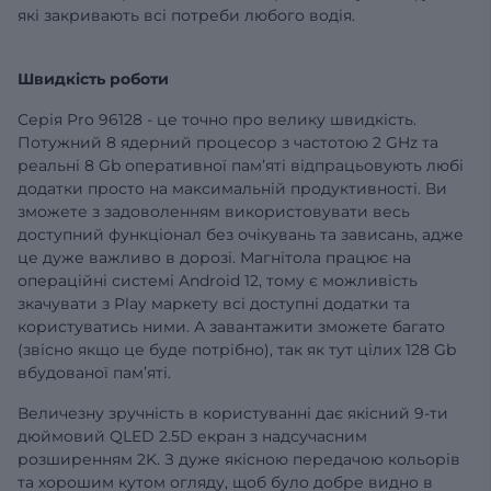
які закривають всі потреби любого водія.
Швидкість роботи
Серія Pro 96128 - це точно про велику швидкість.
Потужний 8 ядерний процесор з частотою 2 GHz та
реальні 8 Gb оперативної памʼяті відпрацьовують любі
додатки просто на максимальній продуктивності. Ви
зможете з задоволенням використовувати весь
доступний функціонал без очікувань та зависань, адже
це дуже важливо в дорозі. Магнітола працює на
операційні системі Android 12, тому є можливість
зкачувати з Play маркету всі доступні додатки та
користуватись ними. А завантажити зможете багато
(звісно якщо це буде потрібно), так як тут цілих 128 Gb
вбудованої памʼяті.
Величезну зручність в користуванні дає якісний 9-ти
дюймовий QLED 2.5D екран з надсучасним
розширенням 2K. З дуже якісною передачою кольорів
та хорошим кутом огляду, щоб було добре видно в