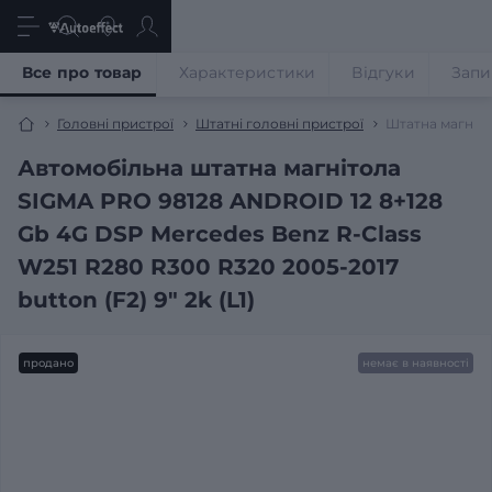
Все про товар
Характеристики
Відгуки
Запи
Головні пристрої
Штатні головні пристрої
Штатна магніто
Автомобільна штатна магнітола
SIGMA PRO 98128 ANDROID 12 8+128
Gb 4G DSP Mercedes Benz R-Class
W251 R280 R300 R320 2005-2017
button (F2) 9" 2k (L1)
продано
немає в наявності