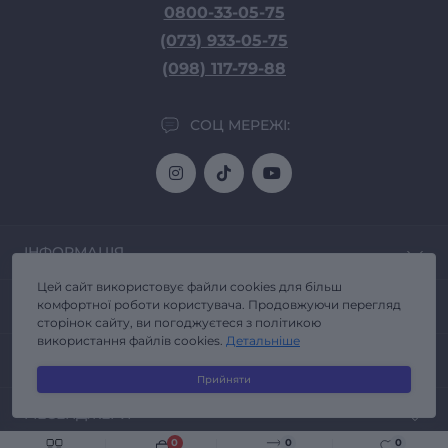
0800-33-05-75
(073) 933-05-75
(098) 117-79-88
СОЦ МЕРЕЖІ:
ІНФОРМАЦІЯ
Цей сайт використовує файли cookies для більш
Доставка та Оплата
ПОПУЛЯРНЕ
комфортної роботи користувача. Продовжуючи перегляд
Про магазин
сторінок сайту, ви погоджуєтеся з політикою
Політика конфіденційності
використання файлів cookies.
Детальніше
Автозвук
КОНТАКТИ ТА АДРЕСА
Договір публічної оферти
Головні пристрої
Прийняти
Повернення товару
Світлодіодні Bi-Led лінзи
Київ
Відгуки про магазин
МЕСЕНДЖЕРИ
Світлодіодні Балки (Led Bar)
Зворотній зв'язок
info@autoeffect.com.ua
Led лампи головного світла
0
0
0