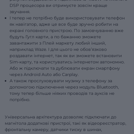
DSP процесора ви отримуєте зовсім краще
звучання.
І тепер не потрібно буде використовувати телефон
як навігатор, адже це все буде зручно робити на
екрані головного пристрою. По замовчуванню вже
будуть Гугл карти, а по бажанню зможете
завантажити з Плей маркету любий інший,
наприклад Waze. І для цього не обовʼязково
роздавати інтернет, так як ви зможете встановити
Sim-карту, та користуватись інтернетом автономно.
Або ж підключати та дублювати екран смартфону
через Android Auto або Carplay.
А також прослуховувати музику з телефону за
допомогою підключення через модуль Bluetooth,
тому тепер більше ніяких проводів та ауксів не
потрібно.
Універсальна архітектура дозволяє підключати до
магнітола додаткові пристрої, такі як відеореєстратор,
фронтальну камеру, датчики тиску в шинах,