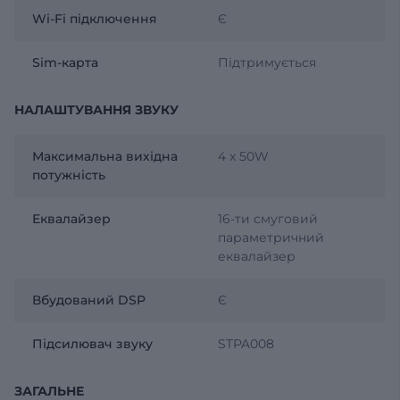
Wi-Fi підключення
Є
Sim-карта
Підтримується
НАЛАШТУВАННЯ ЗВУКУ
Максимальна вихідна
4 x 50W
потужність
Еквалайзер
16-ти смуговий
параметричний
еквалайзер
Вбудований DSP
Є
Підсилювач звуку
STPA008
ЗАГАЛЬНЕ