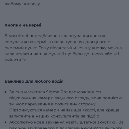
любому випадку.
Кнопки на кермі
В магнітолі передбачено налаштування кнопок
керування на кермі, в налаштуваннях для цього є
окремий пункт. Тому після заміни кожну кнопку можна
налаштувати на ті ж функції що були до цього, або ж і
змінити їх.
Важливо для любого водія
Звісно магнітола Sigma Pro дає можливість
підключення камери заднього огляду, вона повністю
змінює паркування в позитивну сторону.
Підтримуються камери найвищої якості, але краще
запитайте в наших консультантів за підбір.
Абсолютно нове звучання навіть штатної акустики. За
рахунок вбудованого підсилювача 4x50W та якісного