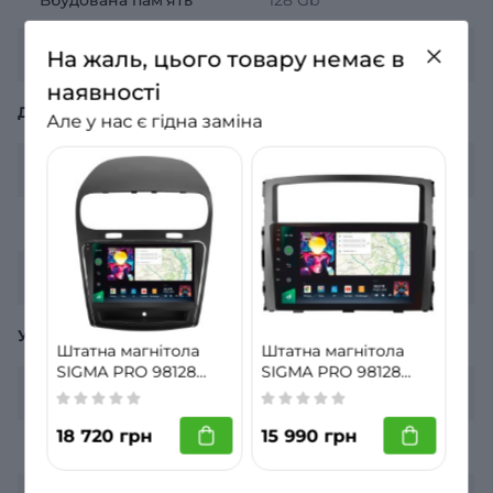
Операційна система
Android 12
На жаль, цього товару немає в
наявності
ДИСПЛЕЙ
Але у нас є гідна заміна
Роздільна здатність
2К 2000х1200
Діагональ екрану
9 дюймів
Тип екрану
QLED
УПРАВЛІННЯ
Штатна магнітола
Штатна магнітола
SIGMA PRO 98128
SIGMA PRO 98128
ANDROID 12 8+128 Gb
ANDROID 12 8+128 Gb
4G інтернет
Є
4G DSP Dodge
4G DSP Mitsubishi
Journey JC 2011-2020
Pajero 4 V80 V90
18 720 грн
15 990 грн
CarPlay
Є
9" 2k (L2)
2006-2014 (A) 9" 2k