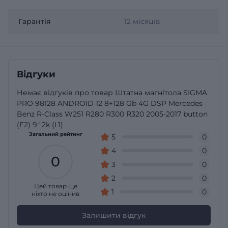
Гарантія
12 місяців
Відгуки
Немає відгуків про товар Штатна магнітола SIGMA
PRO 98128 ANDROID 12 8+128 Gb 4G DSP Mercedes
Benz R-Class W251 R280 R300 R320 2005-2017 button
(F2) 9" 2k (L1)
Загальний рейтинг
5
0
4
0
0
3
0
2
0
Цей товар ще
1
0
ніхто не оцінив
Залишити відгук