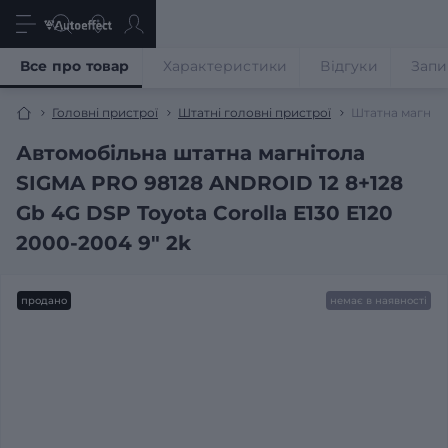
Все про товар
Характеристики
Відгуки
Запи
Головні пристрої
Штатні головні пристрої
Штатна магніто
Автомобільна штатна магнітола
SIGMA PRO 98128 ANDROID 12 8+128
Gb 4G DSP Toyota Corolla E130 E120
2000-2004 9" 2k
продано
немає в наявності