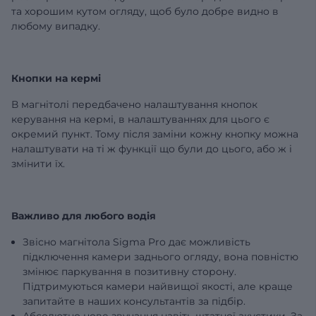
та хорошим кутом огляду, щоб було добре видно в
любому випадку.
Кнопки на кермі
В магнітолі передбачено налаштування кнопок
керування на кермі, в налаштуваннях для цього є
окремий пункт. Тому після заміни кожну кнопку можна
налаштувати на ті ж функції що були до цього, або ж і
змінити їх.
Важливо для любого водія
Звісно магнітола Sigma Pro дає можливість
підключення камери заднього огляду, вона повністю
змінює паркування в позитивну сторону.
Підтримуються камери найвищої якості, але краще
запитайте в наших консультантів за підбір.
Абсолютно нове звучання навіть штатної акустики. За