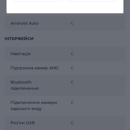
CarPlay
Є
Android Auto
Є
ІНТЕРФЕЙСИ
Навігація
Є
Підтримка камер AHD
Є
Bluetooth
Є
підключення
Підключення камери
Є
заднього виду
Розʼєм USB
Є