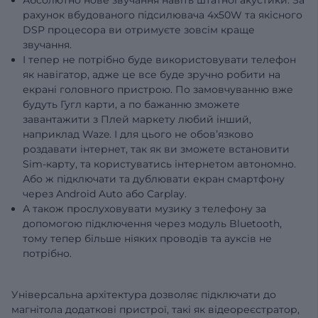
рахунок вбудованого підсилювача 4x50W та якісного
DSP процесора ви отримуєте зовсім краще
звучання.
І тепер не потрібно буде використовувати телефон
як навігатор, адже це все буде зручно робити на
екрані головного пристрою. По замовчуванню вже
будуть Гугл карти, а по бажанню зможете
завантажити з Плей маркету любий інший,
наприклад Waze. І для цього не обовʼязково
роздавати інтернет, так як ви зможете встановити
Sim-карту, та користуватись інтернетом автономно.
Або ж підключати та дублювати екран смартфону
через Android Auto або Carplay.
А також прослуховувати музику з телефону за
допомогою підключення через модуль Bluetooth,
тому тепер більше ніяких проводів та ауксів не
потрібно.
Універсальна архітектура дозволяє підключати до
магнітола додаткові пристрої, такі як відеореєстратор,