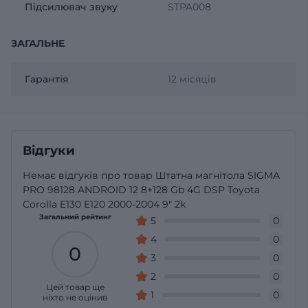
Підсилювач звуку
STPA008
ЗАГАЛЬНЕ
Гарантія
12 місяців
Відгуки
Немає відгуків про товар Штатна магнітола SIGMA
PRO 98128 ANDROID 12 8+128 Gb 4G DSP Toyota
Corolla E130 E120 2000-2004 9" 2k
Загальний рейтинг
5
0
4
0
0
3
0
2
0
Цей товар ще
1
0
ніхто не оцінив