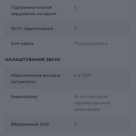
Підтримка кнопок
Є
керування на кермі
Wi-Fi підключення
Є
Sim-карта
Підтримується
НАЛАШТУВАННЯ ЗВУКУ
Максимальна вихідна
4 x 50W
потужність
Еквалайзер
16-ти смуговий
параметричний
еквалайзер
Вбудований DSP
Є