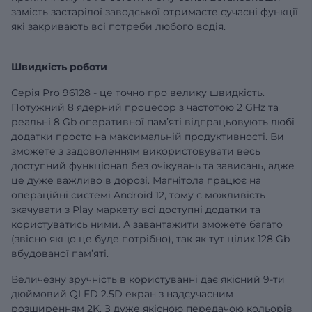
замість застарілої заводської отримаєте сучасні функції
які закривають всі потреби любого водія.
Швидкість роботи
Серія Pro 96128 - це точно про велику швидкість.
Потужний 8 ядерний процесор з частотою 2 GHz та
реальні 8 Gb оперативної памʼяті відпрацьовують любі
додатки просто на максимальній продуктивності. Ви
зможете з задоволенням використовувати весь
доступний функціонал без очікувань та зависань, адже
це дуже важливо в дорозі. Магнітола працює на
операційні системі Android 12, тому є можливість
зкачувати з Play маркету всі доступні додатки та
користуватись ними. А завантажити зможете багато
(звісно якщо це буде потрібно), так як тут цілих 128 Gb
вбудованої памʼяті.
Величезну зручність в користуванні дає якісний 9-ти
дюймовий QLED 2.5D екран з надсучасним
розширенням 2K. З дуже якісною передачою кольорів