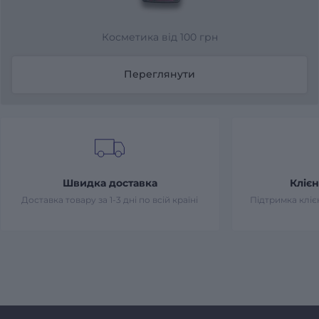
Косметика від 100 грн
Переглянути
Швидка доставка
Клієн
Доставка товару за 1-3 дні по всій країні
Підтримка клієн