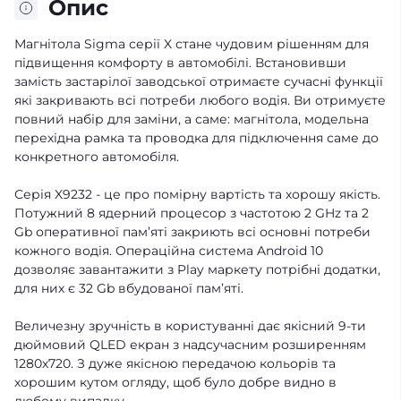
Опис
Магнітола Sigma серії X стане чудовим рішенням для
підвищення комфорту в автомобілі. Встановивши
замість застарілої заводської отримаєте сучасні функції
які закривають всі потреби любого водія. Ви отримуєте
повний набір для заміни, а саме: магнітола, модельна
перехідна рамка та проводка для підключення саме до
конкретного автомобіля.
Серія X9232 - це про помірну вартість та хорошу якість.
Потужний 8 ядерний процесор з частотою 2 GHz та 2
Gb оперативної памʼяті закриють всі основні потреби
кожного водія. Операційна система Android 10
дозволяє завантажити з Play маркету потрібні додатки,
для них є 32 Gb вбудованої памʼяті.
Величезну зручність в користуванні дає якісний 9-ти
дюймовий QLED екран з надсучасним розширенням
1280х720. З дуже якісною передачою кольорів та
хорошим кутом огляду, щоб було добре видно в