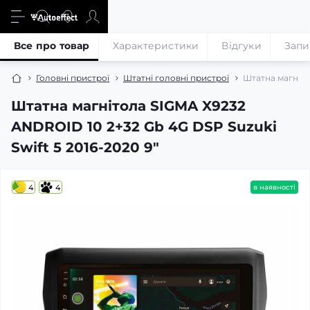
Все про товар
Характеристики
Відгуки
Запи
Головні пристрої
Штатні головні пристрої
Штатна магніто
Штатна магнітола SIGMA X9232
ANDROID 10 2+32 Gb 4G DSP Suzuki
Swift 5 2016-2020 9"
4
4
в наявності