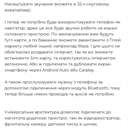
Налаштувати звучання зможете в 32-х смуговому
еквалайзері.
І тепер не потрібно буде використовувати телефон як
навігатор, адже це все буде зручно робити на екрані
головного пристрою. По замовчуванню вже будуть
Гугл карти, а по бажанню зможете завантажити з Плей
маркету любий інший, наприклад Waze. І для цього не
обовʼязково роздавати інтернет, так як ви зможете
встановити Sim-карту, та користуватись інтернетом
автономно. Або ж підключати та дублювати екран
смартфону через Android Auto або Carplay.
А також прослуховувати музику з телефону за
допомогою підключення через модуль Bluetooth, тому
тепер більше ніяких проводів та ауксів не потрібно.
Універсальна архітектура дозволяє підключати до
магнітола додаткові пристрої, такі як відеореєстратор,
фронтальну камеру, датчики тиску в шинах,