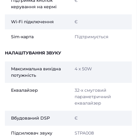
Підтримка кнопок
Є
керування на кермі
Wi-Fi підключення
Є
Sim-карта
Підтримується
НАЛАШТУВАННЯ ЗВУКУ
Максимальна вихідна
4 x 50W
потужність
Еквалайзер
32-х смуговий
параметричний
еквалайзер
Вбудований DSP
Є
Підсилювач звуку
STPA008