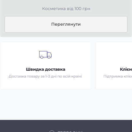
Косметика від 100 грн
Переглянути
Швидка доставка
Клієн
Доставка товару за 1-3 дні по всій країні
Підтримка клієн