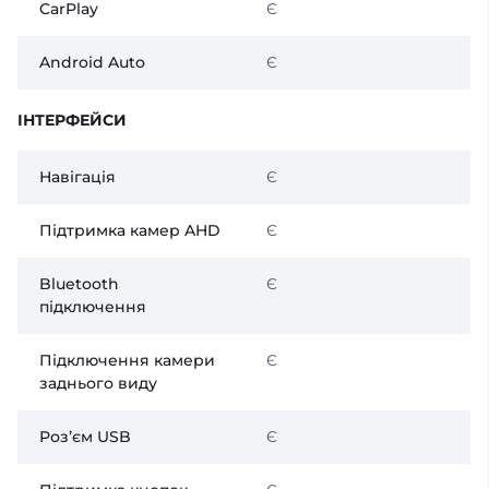
CarPlay
Є
Android Auto
Є
ІНТЕРФЕЙСИ
Навігація
Є
Підтримка камер AHD
Є
Bluetooth
Є
підключення
Підключення камери
Є
заднього виду
Розʼєм USB
Є