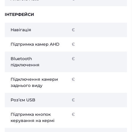
ІНТЕРФЕЙСИ
Навігація
Є
Підтримка камер AHD
Є
Bluetooth
Є
підключення
Підключення камери
Є
заднього виду
Розʼєм USB
Є
Підтримка кнопок
Є
керування на кермі