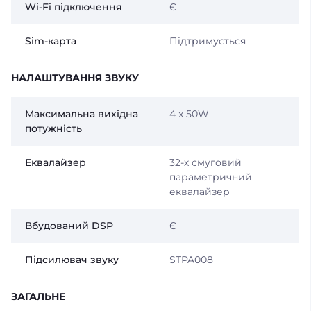
Wi-Fi підключення
Є
Sim-карта
Підтримується
НАЛАШТУВАННЯ ЗВУКУ
Максимальна вихідна
4 x 50W
потужність
Еквалайзер
32-х смуговий
параметричний
еквалайзер
Вбудований DSP
Є
Підсилювач звуку
STPA008
ЗАГАЛЬНЕ