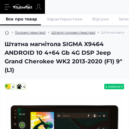
Все про товар
Характеристики
Відгуки
Запи
Головні пристрої
Штатні головні пристрої
Штатна магніто
Штатна магнітола SIGMA X9464
ANDROID 10 4+64 Gb 4G DSP Jeep
Grand Cherokee WK2 2013-2020 (F1) 9"
(L1)
4
4
в наявності