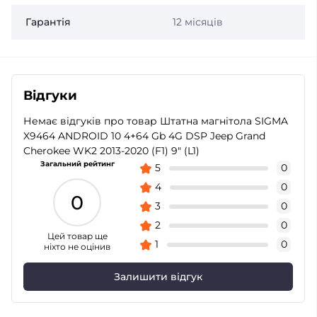
Гарантія
12 місяців
Відгуки
Немає відгуків про товар Штатна магнітола SIGMA
X9464 ANDROID 10 4+64 Gb 4G DSP Jeep Grand
Cherokee WK2 2013-2020 (F1) 9" (L1)
Загальний рейтинг
5
0
4
0
0
3
0
2
0
Цей товар ще
1
0
ніхто не оцінив
Залишити відгук