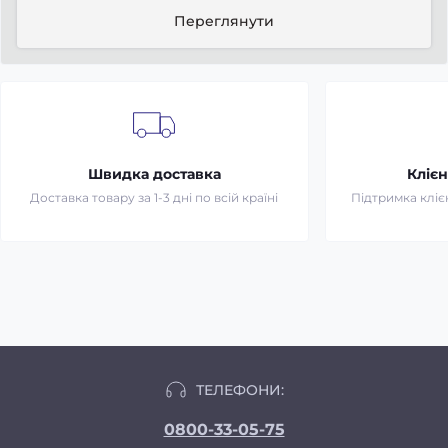
Переглянути
Швидка доставка
Клієн
Доставка товару за 1-3 дні по всій країні
Підтримка клієн
ТЕЛЕФОНИ:
0800-33-05-75