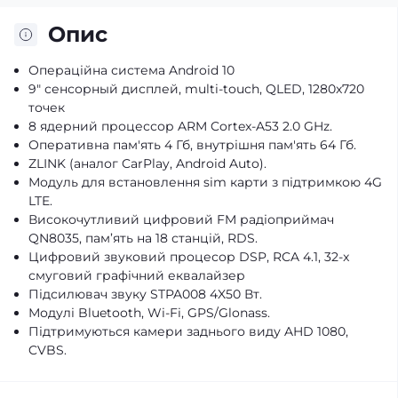
Опис
Операційна система Android 10
9" сенсорный дисплей, multi-touch, QLED, 1280x720
точек
8 ядерний процессор ARM Cortex-A53 2.0 GHz.
Оперативна пам'ять 4 Гб, внутрішня пам'ять 64 Гб.
ZLINK (аналог CarPlay, Android Auto).
Модуль для встановлення sim карти з підтримкою 4G
LTE.
Високочутливий цифровий FM радіоприймач
QN8035, пам’ять на 18 станцій, RDS.
Цифровий звуковий процесор DSP, RCA 4.1, 32-x
смуговий графічний еквалайзер
Підсилювач звуку STPA008 4X50 Вт.
Модулі Bluetooth, Wi-Fi, GPS/Glonass.
Підтримуються камери заднього виду AHD 1080,
CVBS.