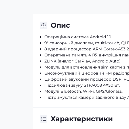
Опис
Операційна система Android 10
9" сенсорный дисплей, multi-touch, QLE
8 ядерний процессор ARM Cortex-A53 2
Оперативна пам'ять 4 Гб, внутрішня пам'
ZLINK (аналог CarPlay, Android Auto).
Модуль для встановлення sim карти з п
Високочутливий цифровий FM радіоприй
Цифровий звуковий процесор DSP, RCA 
Підсилювач звуку STPA008 4X50 Вт.
Модулі Bluetooth, Wi-Fi, GPS/Glonass.
Підтримуються камери заднього виду A
Характеристики