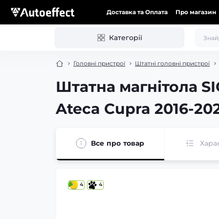
Доставка та Оплата
Про магазин
Категорії
Головні пристрої
Штатні головні пристрої
Штатна магнітола S
Ateca Cupra 2016-202
Все про товар
Хара
4
4