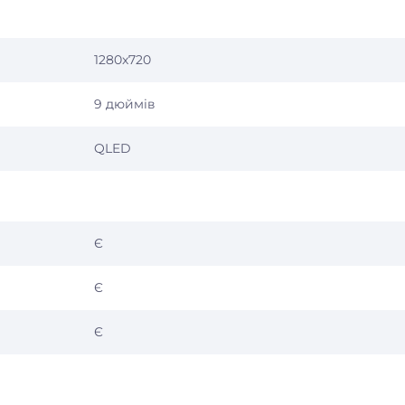
1280x720
9 дюймів
QLED
Є
Є
Є