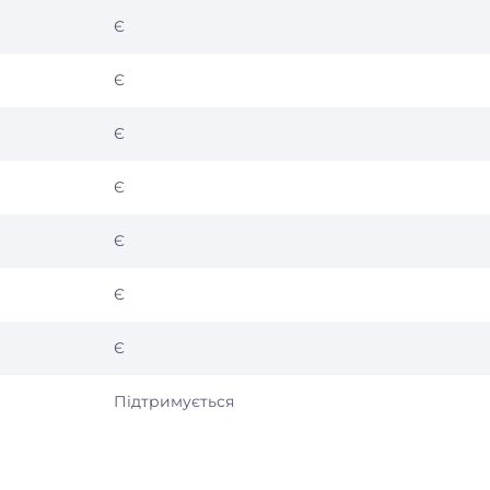
Є
Є
Є
Є
Є
Є
Є
Підтримується