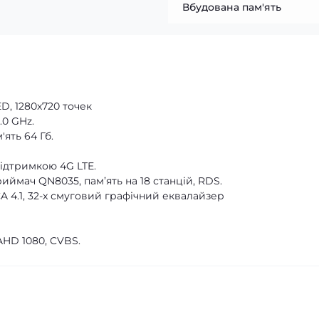
Вбудована пам'ять
D, 1280x720 точек
.0 GHz.
ять 64 Гб.
ідтримкою 4G LTE.
мач QN8035, пам’ять на 18 станцій, RDS.
4.1, 32-x смуговий графічний еквалайзер
HD 1080, CVBS.