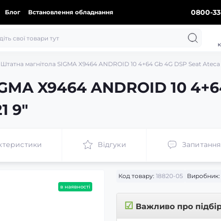
0800-33
Блог
Встановлення обладнання
к
Штатна магнітола SIGMA X9464 ANDROID 10 4+64 Gb 4G DSP Seat Ateca C
IGMA X9464 ANDROID 10 4+6
1 9"
ктеристики
Відгуки
Запитання
Код товару:
18820-05
Виробник:
в наявності
☑
Важливо про підбі