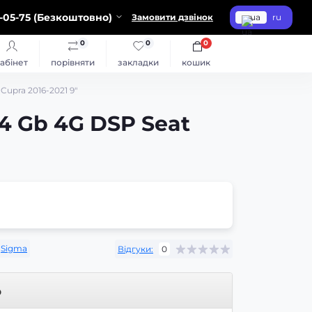
-05-75 (Безкоштовно)
Замовити дзвінок
ua
ru
0
0
0
абінет
порівняти
закладки
кошик
upra 2016-2021 9"
4 Gb 4G DSP Seat
Sigma
Відгуки:
0
р