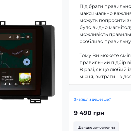
Підібрати правильно
максимально важлив
можуть попросити зк
було видно магнітолу
можливість правильн
особливо правильну
Тому Ви можете сміл
правильний підбір в
В разі, якщо любий і
місця, витрати на д
Знайшли дешевше?
9 490 грн
Швидке замовлення