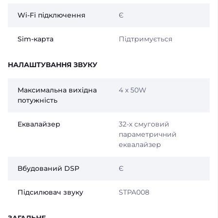
Wi-Fi підключення
Є
Sim-карта
Підтримується
НАЛАШТУВАННЯ ЗВУКУ
Максимальна вихідна
4 x 50W
потужність
Еквалайзер
32-х смуговий
параметричний
еквалайзер
Вбудований DSP
Є
Підсилювач звуку
STPA008