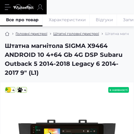
Все про товар
Характеристики
Відгуки
Запи
Головні пристрої
Штатні головні пристрої
Штатна магніто
Штатна магнітола SIGMA X9464
ANDROID 10 4+64 Gb 4G DSP Subaru
Outback 5 2014-2018 Legacy 6 2014-
2017 9" (L1)
4
4
в наявності