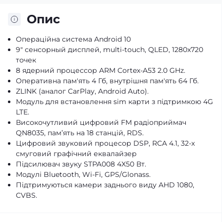
Опис
Операційна система Android 10
9" сенсорный дисплей, multi-touch, QLED, 1280x720
точек
8 ядерний процессор ARM Cortex-A53 2.0 GHz.
Оперативна пам'ять 4 Гб, внутрішня пам'ять 64 Гб.
ZLINK (аналог CarPlay, Android Auto).
Модуль для встановлення sim карти з підтримкою 4G
LTE.
Високочутливий цифровий FM радіоприймач
QN8035, пам’ять на 18 станцій, RDS.
Цифровий звуковий процесор DSP, RCA 4.1, 32-x
смуговий графічний еквалайзер
Підсилювач звуку STPA008 4X50 Вт.
Модулі Bluetooth, Wi-Fi, GPS/Glonass.
Підтримуються камери заднього виду AHD 1080,
CVBS.