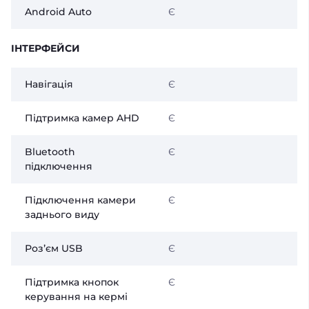
Android Auto
Є
ІНТЕРФЕЙСИ
Навігація
Є
Підтримка камер AHD
Є
Bluetooth
Є
підключення
Підключення камери
Є
заднього виду
Розʼєм USB
Є
Підтримка кнопок
Є
керування на кермі