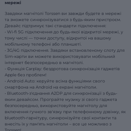
мережі
Завдяки магнітолі Torssen ви завжди будете в мережі
та зможете синхронізуватися з будь-яким пристроєм.
Девайс підтримує такі стандарти підключення:
• Wi-fi 5G підключення до будь-якої відкритої мережі, у
тому числі — точки доступу, відкритої на вашому
мобільному телефоні або планшеті.
• 3G/4G підключення. Завдяки встановленому слоту для
Sim-карти ви можете використовувати мобільний
інтернет безпосередньо в магнітолі.
• Функція Carplay: бездротова синхронізація гаджетів
Apple без проблем!
• Android Auto: керуйте всіма функціями свого
смартфона на Android на екрані магнітоли.
• Bluetooth-з'єднання A2DP для синхронізації з будь-
яким девайсом. Програйте музику зі свого гаджета
безпосередньо, використовуйте магнітолу для
включення гучного зв'язку при телефонному дзвінку, як
bluetooth-гарнітуру, синхронізуйте свої контакти та
внесіть їх у пам'ять магнітоли – все це можливо з
Torssen!