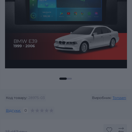
Код товару:
28975-03
Виробник:
Torssen
Відгуки:
0
23 457 грн