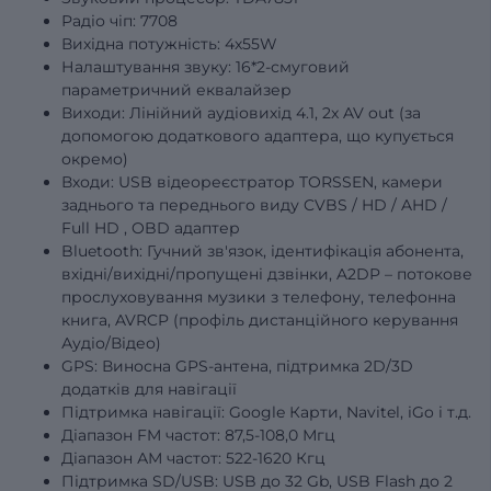
Радіо чіп: 7708
Вихідна потужність: 4х55W
Налаштування звуку: 16*2-смуговий
параметричний еквалайзер
Виходи: Лінійний аудіовихід 4.1, 2x AV out (за
допомогою додаткового адаптера, що купується
окремо)
Входи: USB відеореєстратор TORSSEN, камери
заднього та переднього виду
CVBS
/
HD
/
AHD
/
Full
HD
, OBD адаптер
Bluetooth: Гучний зв'язок, ідентифікація абонента,
вхідні/вихідні/пропущені дзвінки, A2DP – потокове
прослуховування музики з телефону, телефонна
книга, AVRCP (профіль дистанційного керування
Аудіо/Відео)
GPS: Виносна GPS-антена, підтримка 2D/3D
додатків для навігації
Підтримка навігації: Google Карти, Navitel, iGo і т.д.
Діапазон FM частот: 87,5-108,0 Мгц
Діапазон АМ частот: 522-1620 Кгц
Підтримка SD/USB: USB до 32 Gb, USB Flash до 2