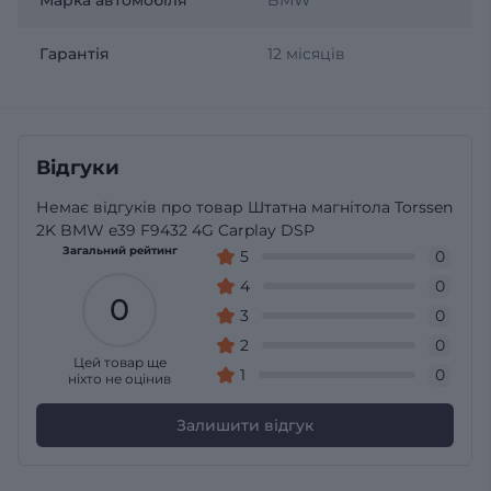
Гарантія
12 місяців
Відгуки
Немає відгуків про товар Штатна магнітола Torssen
2K BMW e39 F9432 4G Carplay DSP
Загальний рейтинг
5
0
4
0
0
3
0
2
0
Цей товар ще
1
0
ніхто не оцінив
Залишити відгук