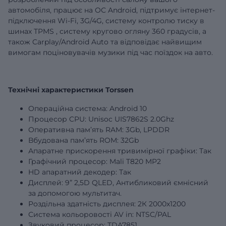
автомобіля, працює на ОС Android, підтримує інтернет-
підключення Wi-Fi, 3G/4G,
систему контролю тиску в
шинах
TPMS
,
систему кругово огляну 360 градусів,
а
також Carplay/Android Auto та відповідає найвищим
вимогам поціновувачів музики під час поїздок на авто.
Технічні характеристики Torssen
Операційна система: Android 10
Процесор CPU: Unisoc UIS7862S 2.0Ghz
Оперативна пам’ять RAM:
3Gb
, LPDDR
Вбудована пам’ять ROM:
32Gb
Апаратне прискорення тривимірної графіки: Так
Графічний процесор: Mali T820 MP2
HD апаратний декодер: Так
Дисплей:
9”
2,5D QLED, Антибликовий ємнісний
за допомогою мультитач.
Роздільна здатність дисплея: 2К 2000х1200
Система кольоровості AV in: NTSC/PAL
Звуковий процесор: TDA7851