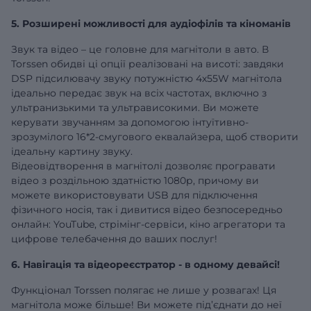
5. Розширені можливості для аудіофілів та кіноманів
Звук та відео – це головне для магнітоли в авто. В
Torssen обидві ці опції реалізовані на висоті: завдяки
DSP підсилювачу звуку потужністю 4х55W магнітола
ідеально передає звук на всіх частотах, включно з
ультранизькими та ультрависокими. Ви можете
керувати звучанням за допомогою інтуїтивно-
зрозумілого 16*2-смугового еквалайзера, щоб створити
ідеальну картину звуку.
Відеовідтворення в магнітолі дозволяє програвати
відео з роздільною здатністю 1080р, причому ви
можете використовувати USB для підключення
фізичного носія, так і дивитися відео безпосередньо
онлайн: YouTube, стрімінг-сервіси, кіно агрегатори та
цифрове телебачення до ваших послуг!
6. Навігація та відеореєстратор - в одному девайсі!
Функціонал Torssen полягає не лише у розвагах! Ця
магнітола може більше! Ви можете під’єднати до неї