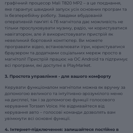
графічний процесор Mali T820 MP2 – а це поєднання,
яке гарантує швидкий запуск усіх основних програм та
їх безперебійну роботу. Завдяки вбудованій
оперативній
пам'яті 4 Гб
магнітола дає можливість не
тільки прослуховувати музику, радіо, чи користуватися
навігатором, але й використовувати пристрій як
невеликий бортовий комп'ютер. Ви можете
програвати відео, встановлювати ігри, користуватися
браузером та додатками соціальних мереж просто в
магнітолі! Пристрій працює на ОС Android та підтримує
всі програми, які доступні в PlayMarket.
3. Простота управління - для вашого комфорту
Керувати функціоналом магнітоли можна як вручну за
допомогою великого та інтуїтивно-зрозумілого меню
на дисплеї, так і за допомогою функції голосового
керування Torssen Voice. Не відривайтеся від
керування авто – голосові команди дозволять вам
увімкнути всі основні функції.
4. Інтернет-підключення: залишайтеся постійно в