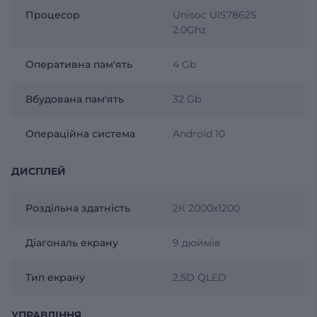
Процесор
Unisoc UIS7862S
2.0Ghz
Оперативна пам'ять
4 Gb
Вбудована пам'ять
32 Gb
Операційна система
Android 10
ДИСПЛЕЙ
Роздільна здатність
2К 2000х1200
Діагональ екрану
9 дюймів
Тип екрану
2,5D QLED
УПРАВЛІННЯ