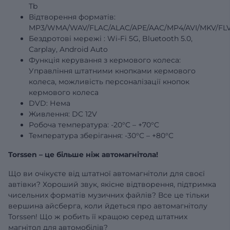
Tb
Відтворення форматів:
MP3/WMA/WAV/FLAC/ALAC/APE/AAC/MP4/AVI/MKV/FLV
Бездротові
мережі
: Wi-Fi 5G, Bluetooth 5.0,
Carplay, Android Auto
Функція керування з кермового колеса:
Управління штатними кнопками кермового
колеса, можливість персоналізації кнопок
кермового колеса
DVD: Нема
Живлення: DC 12V
Робоча температура: -20°C – +70°C
Температура зберігання: -30°C – +80°C
Torssen – це більше ніж автомагнітола!
Що ви очікуєте від штатної автомагнітоли для своєї
автівки? Хороший звук, якісне відтворення, підтримка
чисельних форматів музичних файлів? Все це тільки
вершина айсберга, коли йдеться про автомагнітолу
Torssen! Що ж робить її кращою серед штатних
магнітол для автомобілів?