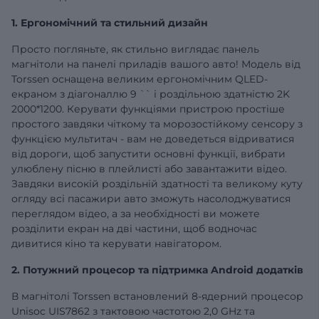
1. Ергономічний та стильний дизайн
Просто погляньте, як стильно виглядає панель
магнітоли на панелі приладів вашого авто! Модель від
Torssen оснащена великим ергономічним QLED-
екраном з діагоналлю
9
`` і роздільною здатністю 2K
2000*1200. Керувати функціями пристрою простіше
простого завдяки чіткому та морозостійкому сенсору з
функцією мультитач - вам не доведеться відриватися
від дороги, щоб запустити основні функції, вибрати
улюблену пісню в плейлисті або завантажити відео.
Завдяки високій роздільній здатності та великому куту
огляду всі пасажири авто зможуть насолоджуватися
переглядом відео, а за необхідності ви можете
розділити екран на дві частини, щоб водночас
дивитися кіно та керувати навігатором.
2. Потужний процесор та підтримка Android додатків
В магнітолі Torssen встановлений 8-ядерний процесор
Unisoc UIS7862 з тактовою частотою 2,0 GHz та