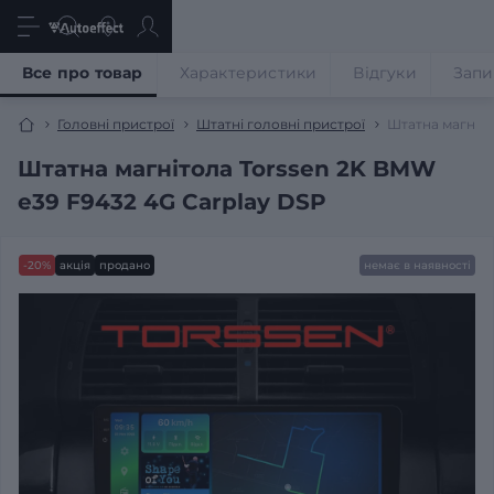
Все про товар
Характеристики
Відгуки
Запи
Головні пристрої
Штатні головні пристрої
Штатна магніто
Штатна магнітола Torssen 2K BMW
e39 F9432 4G Carplay DSP
-20%
акція
продано
немає в наявності