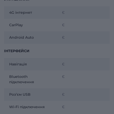
4G інтернет
Є
CarPlay
Є
Android Auto
Є
ІНТЕРФЕЙСИ
Навігація
Є
Bluetooth
Є
підключення
Розʼєм USB
Є
Wi-Fi підключення
Є