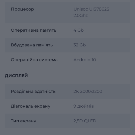
Процесор
Unisoc UIS7862S
2.0Ghz
Оперативна пам'ять
4 Gb
Вбудована пам'ять
32 Gb
Операційна система
Android 10
ДИСПЛЕЙ
Роздільна здатність
2К 2000х1200
Діагональ екрану
9 дюймів
Тип екрану
2,5D QLED