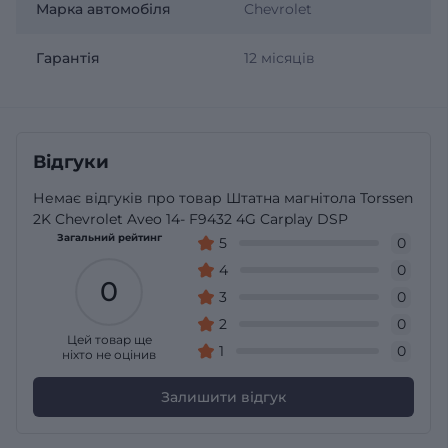
Марка автомобіля
Chevrolet
Гарантія
12 місяців
Відгуки
Немає відгуків про товар Штатна магнітола Torssen
2K Chevrolet Aveo 14- F9432 4G Carplay DSP
Загальний рейтинг
5
0
4
0
0
3
0
2
0
Цей товар ще
1
0
ніхто не оцінив
Залишити відгук