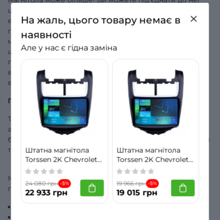
штатний відеореєстратор Torssen та використовувати
На жаль, цього товару немає в
екран магнітоли для керування відеозаписом камер. У
пристрої є вбудований GPS+Glonass модуль, і ви
наявності
можете встановити будь-який навігаційний додаток,
Але у нас є гідна заміна
щоб мати доступ до навігатора навіть без інтернет-
підключення. Базова комплектація магнітоли включає
встановлений Google-навігатор, але ви можете
встановити будь-який додаток на ваш смак.
Гарантія та комплектація
Torssen надає гарантію на 12 місяців з моменту покупки
автомагнітоли. Для того, щоб скористатися гарантією,
будь ласка, збережіть чек та оригінальний гарантійний
талон на пристрій.
Штатна магнітола
Штатна магнітола
Torssen 2K Chevrolet
Torssen 2K Chevrolet
Aveo 14- F96128 4G
Aveo 14-F9464 4G
Carplay DSP
Carplay DSP
Ми пропонуємо купити автомагнітолу нового
24 080 грн
19 966 грн
-5%
-5%
покоління Torssen у наступній комплектації:
22 933 грн
19 015 грн
Монітор мультимедіа - 1шт,
GPS антена – 1 шт,