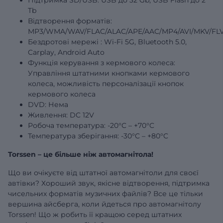
Tb
Відтворення форматів:
MP3/WMA/WAV/FLAC/ALAC/APE/AAC/MP4/AVI/MKV/FLV
Бездротові
мережі
: Wi-Fi 5G, Bluetooth 5.0,
Carplay, Android Auto
Функція керування з кермового колеса:
Управління штатними кнопками кермового
колеса, можливість персоналізації кнопок
кермового колеса
DVD: Нема
Живлення: DC 12V
Робоча температура: -20°C – +70°C
Температура зберігання: -30°C – +80°C
Torssen – це більше ніж автомагнітола!
Що ви очікуєте від штатної автомагнітоли для своєї
автівки? Хороший звук, якісне відтворення, підтримка
чисельних форматів музичних файлів? Все це тільки
вершина айсберга, коли йдеться про автомагнітолу
Torssen! Що ж робить її кращою серед штатних