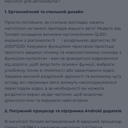
магнітол для автомобілів?
1. Ергономічний та стильний дизайн
Просто погляньте, як стильно виглядає панель
магнітоли на панелі приладів вашого авто! Модель від
Torssen оснащена великим ергономічним QLED-
екраном з діагоналлю
9
`` і роздільною здатністю 2K
2000*1200. Керувати функціями пристрою простіше
простого завдяки чіткому та морозостійкому сенсору з
функцією мультитач - вам не доведеться відриватися
від дороги, щоб запустити основні функції, вибрати
улюблену пісню в плейлисті або завантажити відео.
Завдяки високій роздільній здатності та великому куту
огляду всі пасажири авто зможуть насолоджуватися
переглядом відео, а за необхідності ви можете
розділити екран на дві частини, щоб водночас
дивитися кіно та керувати навігатором.
2. Потужний процесор та підтримка Android додатків
В магнітолі Torssen встановлений 8-ядерний процесор
Unisoc UIS7862 з тактовою частотою 2,0 GHz та