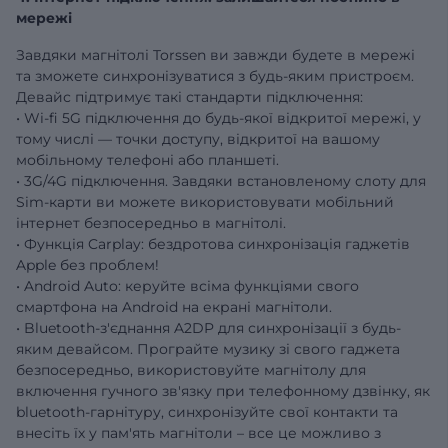
мережі
Завдяки магнітолі Torssen ви завжди будете в мережі
та зможете синхронізуватися з будь-яким пристроєм.
Девайс підтримує такі стандарти підключення:
• Wi-fi 5G підключення до будь-якої відкритої мережі, у
тому числі — точки доступу, відкритої на вашому
мобільному телефоні або планшеті.
• 3G/4G підключення. Завдяки встановленому слоту для
Sim-карти ви можете використовувати мобільний
інтернет безпосередньо в магнітолі.
• Функція Carplay: бездротова синхронізація гаджетів
Apple без проблем!
• Android Auto: керуйте всіма функціями свого
смартфона на Android на екрані магнітоли.
• Bluetooth-з'єднання A2DP для синхронізації з будь-
яким девайсом. Програйте музику зі свого гаджета
безпосередньо, використовуйте магнітолу для
включення гучного зв'язку при телефонному дзвінку, як
bluetooth-гарнітуру, синхронізуйте свої контакти та
внесіть їх у пам'ять магнітоли – все це можливо з