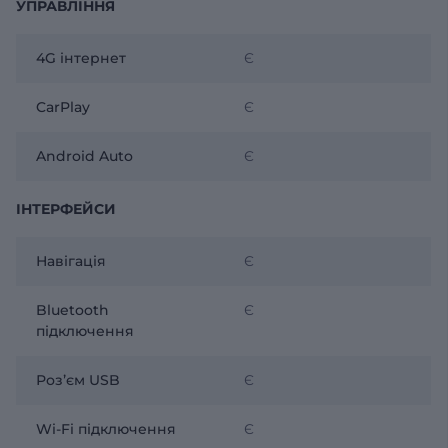
УПРАВЛІННЯ
4G інтернет
Є
CarPlay
Є
Android Auto
Є
ІНТЕРФЕЙСИ
Навігація
Є
Bluetooth
Є
підключення
Розʼєм USB
Є
Wi-Fi підключення
Є