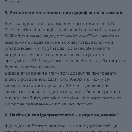
Torssen!
5. Розширені можливості для аудіофілів та кіноманів
Звук та відео – це головне для магнітоли в авто. В
Torssen обидві ці опції реалізовані на висоті: завдяки
DSP підсилювачу звуку потужністю 4х55W магнітола
ідеально передає звук на всіх частотах, включно з
ультранизькими та ультрависокими. Ви можете
керувати звучанням за допомогою інтуїтивно-
зрозумілого 16*2-смугового еквалайзера, щоб створити
ідеальну картину звуку.
Відеовідтворення в магнітолі дозволяє програвати
відео з роздільною здатністю 1080р, причому ви
можете використовувати USB для підключення
фізичного носія, так і дивитися відео безпосередньо
онлайн: YouTube, стрімінг-сервіси, кіно агрегатори та
цифрове телебачення до ваших послуг!
6. Навігація та відеореєстратор - в одному девайсі!
Функціонал Torssen полягає не лише у розвагах! Ця
магнітола може більше! Ви можете під’єднати до неї