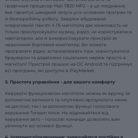
графічний процесор Mali T820 MP2 – а це поєднання,
яке гарантує швидкий запуск усіх основних програм та
їх безперебійну роботу. Завдяки вбудованій
оперативній
пам'яті 4 Гб
магнітола дає можливість не
тільки прослуховувати музику, радіо, чи користуватися
навігатором, але й використовувати пристрій як
невеликий бортовий комп'ютер. Ви можете
програвати відео, встановлювати ігри, користуватися
браузером та додатками соціальних мереж просто в
магнітолі! Пристрій працює на ОС Android та підтримує
всі програми, які доступні в PlayMarket.
3. Простота управління - для вашого комфорту
Керувати функціоналом магнітоли можна як вручну за
допомогою великого та інтуїтивно-зрозумілого меню
на дисплеї, так і за допомогою функції голосового
керування Torssen Voice. Не відривайтеся від
керування авто – голосові команди дозволять вам
увімкнути всі основні функції.
4. Інтернет-підключення: залишайтеся постійно в