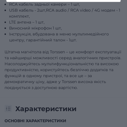
RCA кабель задньої камери – 1 шт,
USB кабель - 2шт,RCA audio / RCA video / 4G модем - 1
комплект,
LTE антена – 1 шт,
Виносний мікрофон 1 шт,
Інструкція, вбудована в меню мультимедійного
центру, гарантійний талон - 1шт.
Штатна магнітола від Torssen – це комфорт експлуатації
та найширші можливості серед аналогічних пристроїв.
Насолоджуйтесь мультифункціональністю та високою
продуктивністю, користуйтесь безліччю додатків та
функцій в одному пристрої, та все це – за
демократичну ціну, адже у Torssen висока якість
поєднується з доступною вартістю.
Характеристики
ОСНОВНІ ХАРАКТЕРИСТИКИ