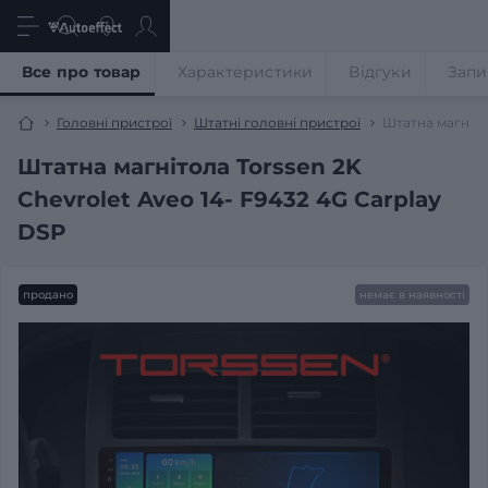
Все про товар
Характеристики
Відгуки
Запи
Головні пристрої
Штатні головні пристрої
Штатна магніто
Штатна магнітола Torssen 2K
Chevrolet Aveo 14- F9432 4G Carplay
DSP
продано
немає в наявності