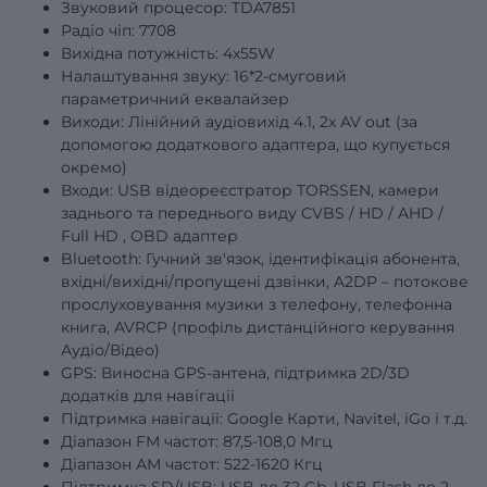
Звуковий процесор: TDA7851
Радіо чіп: 7708
Вихідна потужність: 4х55W
Налаштування звуку: 16*2-смуговий
параметричний еквалайзер
Виходи: Лінійний аудіовихід 4.1, 2x AV out (за
допомогою додаткового адаптера, що купується
окремо)
Входи: USB відеореєстратор TORSSEN, камери
заднього та переднього виду
CVBS
/
HD
/
AHD
/
Full
HD
, OBD адаптер
Bluetooth: Гучний зв'язок, ідентифікація абонента,
вхідні/вихідні/пропущені дзвінки, A2DP – потокове
прослуховування музики з телефону, телефонна
книга, AVRCP (профіль дистанційного керування
Аудіо/Відео)
GPS: Виносна GPS-антена, підтримка 2D/3D
додатків для навігації
Підтримка навігації: Google Карти, Navitel, iGo і т.д.
Діапазон FM частот: 87,5-108,0 Мгц
Діапазон АМ частот: 522-1620 Кгц
Підтримка SD/USB: USB до 32 Gb, USB Flash до 2