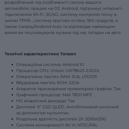
розроблений під особливості салону вашого
автомобіля, працює на ОС Android, підтримує інтернет-
підключення Wi-Fi, 3G/4G,
систему контролю тиску в
шинах
TPMS
,
систему кругово огляну 360 градусів,
а
також Carplay/Android Auto та відповідає найвищим
вимогам поціновувачів музики під час поїздок на авто.
Технічні характеристики Torssen
Операційна система: Android 10
Процесор CPU: Unisoc UIS7862S 2.0Ghz
Оперативна пам’ять RAM:
3Gb
, LPDDR
Вбудована пам’ять ROM:
32Gb
Апаратне прискорення тривимірної графіки: Так
Графічний процесор: Mali T820 MP2
HD апаратний декодер: Так
Дисплей:
9”
2,5D QLED, Антибликовий ємнісний
за допомогою мультитач.
Роздільна здатність дисплея: 2К 2000х1200
Система кольоровості AV in: NTSC/PAL