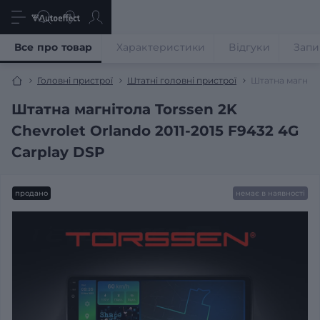
Все про товар
Характеристики
Відгуки
Запи
Головні пристрої
Штатні головні пристрої
Штатна магнітол
Штатна магнітола Torssen 2K
Chevrolet Orlando 2011-2015 F9432 4G
Carplay DSP
продано
немає в наявності