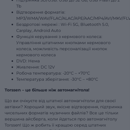
Tb
Відтворення форматів:
MP3/WMA/WAV/FLAC/ALAC/APE/AAC/MP4/AVI/MKV/FLV
Бездротові
мережі
: Wi-Fi 5G, Bluetooth 5.0,
Carplay, Android Auto
Функція керування з кермового колеса:
Управління штатними кнопками кермового
колеса, можливість персоналізації кнопок
кермового колеса
DVD: Нема
Живлення: DC 12V
Робоча температура: -20°C – +70°C
Температура зберігання: -30°C – +80°C
Torssen – це більше ніж автомагнітола!
Що ви очікуєте від штатної автомагнітоли для своєї
автівки? Хороший звук, якісне відтворення, підтримка
чисельних форматів музичних файлів? Все це тільки
вершина айсберга, коли йдеться про автомагнітолу
Torssen! Що ж робить її кращою серед штатних