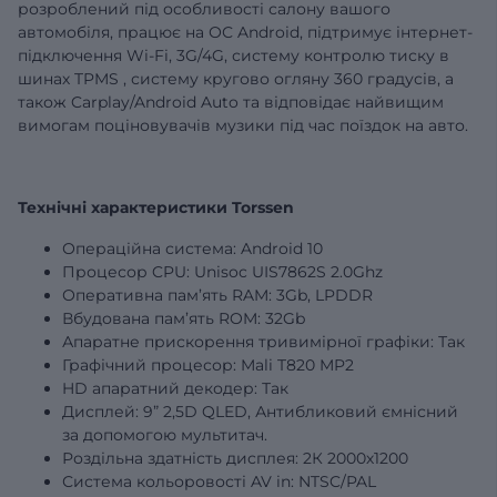
розроблений під особливості салону вашого
автомобіля, працює на ОС Android, підтримує інтернет-
підключення Wi-Fi, 3G/4G,
систему контролю тиску в
шинах
TPMS
,
систему кругово огляну 360 градусів,
а
також Carplay/Android Auto та відповідає найвищим
вимогам поціновувачів музики під час поїздок на авто.
Технічні характеристики Torssen
Операційна система: Android 10
Процесор CPU: Unisoc UIS7862S 2.0Ghz
Оперативна пам’ять RAM:
3Gb
, LPDDR
Вбудована пам’ять ROM:
32Gb
Апаратне прискорення тривимірної графіки: Так
Графічний процесор: Mali T820 MP2
HD апаратний декодер: Так
Дисплей:
9”
2,5D QLED, Антибликовий ємнісний
за допомогою мультитач.
Роздільна здатність дисплея: 2К 2000х1200
Система кольоровості AV in: NTSC/PAL