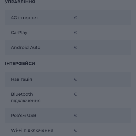
УПРАВЛІННЯ
4G інтернет
Є
CarPlay
Є
Android Auto
Є
ІНТЕРФЕЙСИ
Навігація
Є
Bluetooth
Є
підключення
Розʼєм USB
Є
Wi-Fi підключення
Є