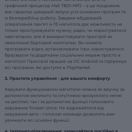
графічний процесор Mali T820 MP2 – а це поєднання,
яке гарантує швидкий запуск усіх основних програм та
їх безперебійну роботу. Завдяки вбудованій
оперативній
пам'яті 4 Гб
магнітола дає можливість не
тільки прослуховувати музику, радіо, чи користуватися
навігатором, але й використовувати пристрій як
невеликий бортовий комп'ютер. Ви можете
програвати відео, встановлювати ігри, користуватися
браузером та додатками соціальних мереж просто в
магнітолі! Пристрій працює на ОС Android та підтримує
всі програми, які доступні в PlayMarket.
3. Простота управління - для вашого комфорту
Керувати функціоналом магнітоли можна як вручну за
допомогою великого та інтуїтивно-зрозумілого меню
на дисплеї, так і за допомогою функції голосового
керування Torssen Voice. Не відривайтеся від
керування авто – голосові команди дозволять вам
увімкнути всі основні функції.
4. Інтернет-підключення: залишайтеся постійно в