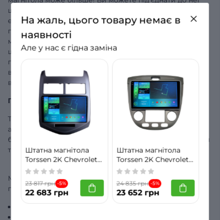
штатний відеореєстратор Torssen та використовувати
На жаль, цього товару немає в
екран магнітоли для керування відеозаписом камер. У
пристрої є вбудований GPS+Glonass модуль, і ви
наявності
можете встановити будь-який навігаційний додаток,
Але у нас є гідна заміна
щоб мати доступ до навігатора навіть без інтернет-
підключення. Базова комплектація магнітоли включає
встановлений Google-навігатор, але ви можете
встановити будь-який додаток на ваш смак.
Гарантія та комплектація
Torssen надає гарантію на 12 місяців з моменту покупки
автомагнітоли. Для того, щоб скористатися гарантією,
будь ласка, збережіть чек та оригінальний гарантійний
талон на пристрій.
Штатна магнітола
Штатна магнітола
Torssen 2K Chevrolet
Torssen 2K Chevrolet
Aveo 12-13 F96128 4G
Lacetti 04-13 climate
Carplay DSP
silver F106128 4G
Ми пропонуємо купити автомагнітолу нового
23 817 грн
24 835 грн
-5%
-5%
Carplay DSP
покоління Torssen у наступній комплектації:
22 683 грн
23 652 грн
Монітор мультимедіа - 1шт,
GPS антена – 1 шт,