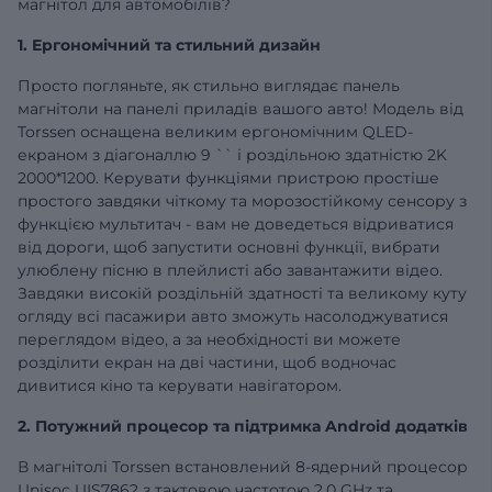
магнітол для автомобілів?
1. Ергономічний та стильний дизайн
Просто погляньте, як стильно виглядає панель
магнітоли на панелі приладів вашого авто! Модель від
Torssen оснащена великим ергономічним QLED-
екраном з діагоналлю
9
`` і роздільною здатністю 2K
2000*1200. Керувати функціями пристрою простіше
простого завдяки чіткому та морозостійкому сенсору з
функцією мультитач - вам не доведеться відриватися
від дороги, щоб запустити основні функції, вибрати
улюблену пісню в плейлисті або завантажити відео.
Завдяки високій роздільній здатності та великому куту
огляду всі пасажири авто зможуть насолоджуватися
переглядом відео, а за необхідності ви можете
розділити екран на дві частини, щоб водночас
дивитися кіно та керувати навігатором.
2. Потужний процесор та підтримка Android додатків
В магнітолі Torssen встановлений 8-ядерний процесор
Unisoc UIS7862 з тактовою частотою 2,0 GHz та