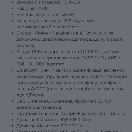
Звуковий процесор: TDA7851
Радіо чіп: 7708
Вихідна потужність: 4х55W
Налаштування звуку: 16*2-смуговий
параметричний еквалайзер
Виходи: Лінійний аудіовихід 4.1, 2x AV out (за
допомогою додаткового адаптера, що купується
окремо)
Входи: USB відеореєстратор TORSSEN, камери
заднього та переднього виду
CVBS
/
HD
/
AHD
/
Full
HD
, OBD адаптер
Bluetooth: Гучний зв'язок, ідентифікація абонента,
вхідні/вихідні/пропущені дзвінки, A2DP – потокове
прослуховування музики з телефону, телефонна
книга, AVRCP (профіль дистанційного керування
Аудіо/Відео)
GPS: Виносна GPS-антена, підтримка 2D/3D
додатків для навігації
Підтримка навігації: Google Карти, Navitel, iGo і т.д.
Діапазон FM частот: 87,5-108,0 Мгц
Діапазон АМ частот: 522-1620 Кгц
Підтримка SD/USB: USB до 32 Gb, USB Flash до 2