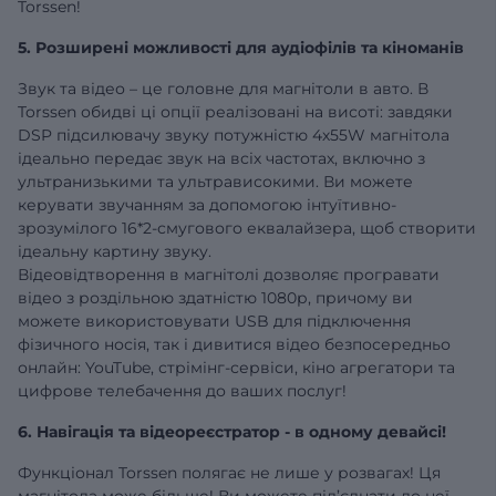
Torssen!
5. Розширені можливості для аудіофілів та кіноманів
Звук та відео – це головне для магнітоли в авто. В
Torssen обидві ці опції реалізовані на висоті: завдяки
DSP підсилювачу звуку потужністю 4х55W магнітола
ідеально передає звук на всіх частотах, включно з
ультранизькими та ультрависокими. Ви можете
керувати звучанням за допомогою інтуїтивно-
зрозумілого 16*2-смугового еквалайзера, щоб створити
ідеальну картину звуку.
Відеовідтворення в магнітолі дозволяє програвати
відео з роздільною здатністю 1080р, причому ви
можете використовувати USB для підключення
фізичного носія, так і дивитися відео безпосередньо
онлайн: YouTube, стрімінг-сервіси, кіно агрегатори та
цифрове телебачення до ваших послуг!
6. Навігація та відеореєстратор - в одному девайсі!
Функціонал Torssen полягає не лише у розвагах! Ця
магнітола може більше! Ви можете під’єднати до неї