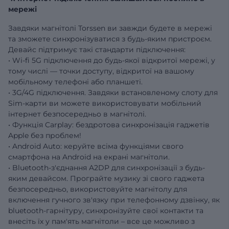
мережі
Завдяки магнітолі Torssen ви завжди будете в мережі
та зможете синхронізуватися з будь-яким пристроєм.
Девайс підтримує такі стандарти підключення:
• Wi-fi 5G підключення до будь-якої відкритої мережі, у
тому числі — точки доступу, відкритої на вашому
мобільному телефоні або планшеті.
• 3G/4G підключення. Завдяки встановленому слоту для
Sim-карти ви можете використовувати мобільний
інтернет безпосередньо в магнітолі.
• Функція Carplay: бездротова синхронізація гаджетів
Apple без проблем!
• Android Auto: керуйте всіма функціями свого
смартфона на Android на екрані магнітоли.
• Bluetooth-з'єднання A2DP для синхронізації з будь-
яким девайсом. Програйте музику зі свого гаджета
безпосередньо, використовуйте магнітолу для
включення гучного зв'язку при телефонному дзвінку, як
bluetooth-гарнітуру, синхронізуйте свої контакти та
внесіть їх у пам'ять магнітоли – все це можливо з