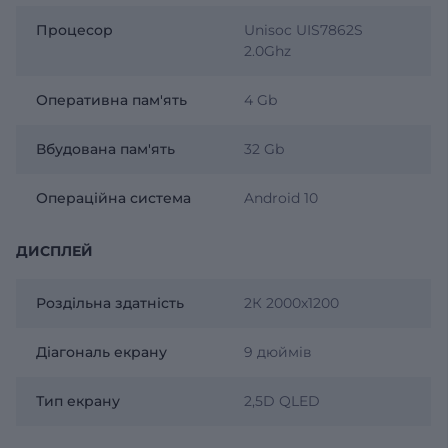
Процесор
Unisoc UIS7862S
2.0Ghz
Оперативна пам'ять
4 Gb
Вбудована пам'ять
32 Gb
Операційна система
Android 10
ДИСПЛЕЙ
Роздільна здатність
2К 2000х1200
Діагональ екрану
9 дюймів
Тип екрану
2,5D QLED