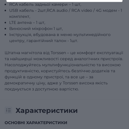
RCA кабель задньої камери – 1 шт,
USB кабель - 2шт,RCA audio / RCA video / 4G модем - 1
комплект,
LTE антена – 1 шт,
Виносний мікрофон 1 шт,
Інструкція, вбудована в меню мультимедійного
центру, гарантійний талон - 1шт.
Штатна магнітола від Torssen – це комфорт експлуатації
та найширші можливості серед аналогічних пристроїв.
Насолоджуйтесь мультифункціональністю та високою
продуктивністю, користуйтесь безліччю додатків та
функцій в одному пристрої, та все це – за
демократичну ціну, адже у Torssen висока якість
поєднується з доступною вартістю.
Характеристики
ОСНОВНІ ХАРАКТЕРИСТИКИ