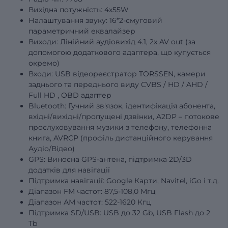
Вихідна потужність: 4х55W
Налаштування звуку: 16*2-смуговий
параметричний еквалайзер
Виходи: Лінійний аудіовихід 4.1, 2x AV out (за
допомогою додаткового адаптера, що купується
окремо)
Входи: USB відеореєстратор TORSSEN, камери
заднього та переднього виду
CVBS
/
HD
/
AHD
/
Full
HD
, OBD адаптер
Bluetooth: Гучний зв'язок, ідентифікація абонента,
вхідні/вихідні/пропущені дзвінки, A2DP – потокове
прослуховування музики з телефону, телефонна
книга, AVRCP (профіль дистанційного керування
Аудіо/Відео)
GPS: Виносна GPS-антена, підтримка 2D/3D
додатків для навігації
Підтримка навігації: Google Карти, Navitel, iGo і т.д.
Діапазон FM частот: 87,5-108,0 Мгц
Діапазон АМ частот: 522-1620 Кгц
Підтримка SD/USB: USB до 32 Gb, USB Flash до 2
Tb