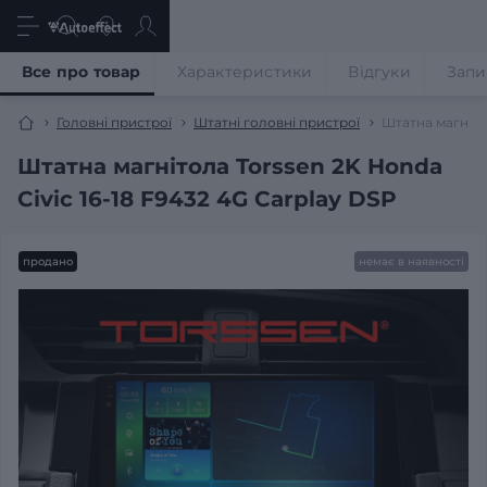
Все про товар
Характеристики
Відгуки
Запи
Головні пристрої
Штатні головні пристрої
Штатна магнітол
Штатна магнітола Torssen 2K Honda
Civic 16-18 F9432 4G Carplay DSP
продано
немає в наявності