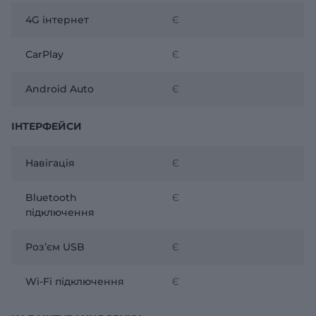
4G інтернет
Є
CarPlay
Є
Android Auto
Є
ІНТЕРФЕЙСИ
Навігація
Є
Bluetooth
Є
підключення
Розʼєм USB
Є
Wi-Fi підключення
Є