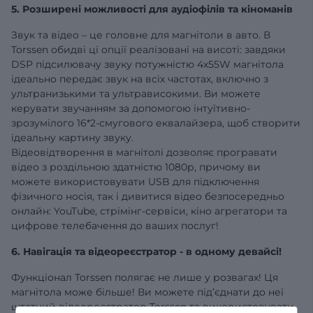
5. Розширені можливості для аудіофілів та кіноманів
Звук та відео – це головне для магнітоли в авто. В
Torssen обидві ці опції реалізовані на висоті: завдяки
DSP підсилювачу звуку потужністю 4х55W магнітола
ідеально передає звук на всіх частотах, включно з
ультранизькими та ультрависокими. Ви можете
керувати звучанням за допомогою інтуїтивно-
зрозумілого 16*2-смугового еквалайзера, щоб створити
ідеальну картину звуку.
Відеовідтворення в магнітолі дозволяє програвати
відео з роздільною здатністю 1080р, причому ви
можете використовувати USB для підключення
фізичного носія, так і дивитися відео безпосередньо
онлайн: YouTube, стрімінг-сервіси, кіно агрегатори та
цифрове телебачення до ваших послуг!
6. Навігація та відеореєстратор - в одному девайсі!
Функціонал Torssen полягає не лише у розвагах! Ця
магнітола може більше! Ви можете під’єднати до неї
штатний відеореєстратор Torssen та використовувати