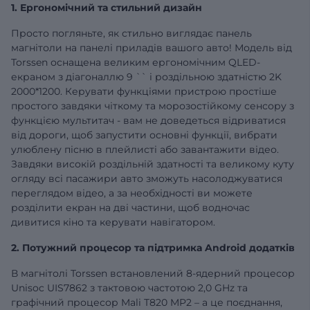
1. Ергономічний та стильний дизайн
Просто погляньте, як стильно виглядає панель
магнітоли на панелі приладів вашого авто! Модель від
Torssen оснащена великим ергономічним QLED-
екраном з діагоналлю
9
`` і роздільною здатністю 2K
2000*1200. Керувати функціями пристрою простіше
простого завдяки чіткому та морозостійкому сенсору з
функцією мультитач - вам не доведеться відриватися
від дороги, щоб запустити основні функції, вибрати
улюблену пісню в плейлисті або завантажити відео.
Завдяки високій роздільній здатності та великому куту
огляду всі пасажири авто зможуть насолоджуватися
переглядом відео, а за необхідності ви можете
розділити екран на дві частини, щоб водночас
дивитися кіно та керувати навігатором.
2. Потужний процесор та підтримка Android додатків
В магнітолі Torssen встановлений 8-ядерний процесор
Unisoc UIS7862 з тактовою частотою 2,0 GHz та
графічний процесор Mali T820 MP2 – а це поєднання,