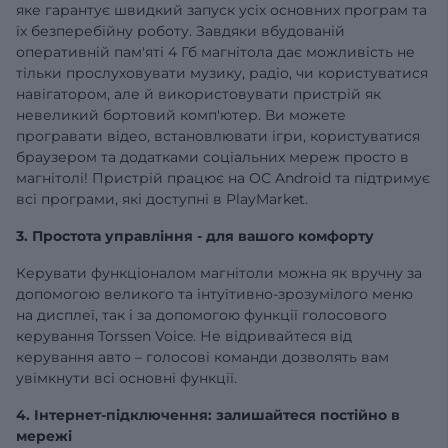
яке гарантує швидкий запуск усіх основних програм та
їх безперебійну роботу. Завдяки вбудованій
оперативній
пам'яті 4 Гб
магнітола дає можливість не
тільки прослуховувати музику, радіо, чи користуватися
навігатором, але й використовувати пристрій як
невеликий бортовий комп'ютер. Ви можете
програвати відео, встановлювати ігри, користуватися
браузером та додатками соціальних мереж просто в
магнітолі! Пристрій працює на ОС Android та підтримує
всі програми, які доступні в PlayMarket.
3. Простота управління - для вашого комфорту
Керувати функціоналом магнітоли можна як вручну за
допомогою великого та інтуїтивно-зрозумілого меню
на дисплеї, так і за допомогою функції голосового
керування Torssen Voice. Не відривайтеся від
керування авто – голосові команди дозволять вам
увімкнути всі основні функції.
4. Інтернет-підключення: залишайтеся постійно в
мережі