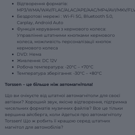
Відтворення форматів:
MP3/WMA/WAV/FLAC/ALAC/APE/AAC/MP4/AVI/MKV/FLV
Бездротові
мережі
: Wi-Fi 5G, Bluetooth 5.0,
Carplay, Android Auto
Функція керування з кермового колеса:
Управління штатними кнопками кермового
колеса, можливість персоналізації кнопок
кермового колеса
DVD: Нема
Живлення: DC 12V
Робоча температура: -20°C – +70°C
Температура зберігання: -30°C – +80°C
Torssen – це більше ніж автомагнітола!
Що ви очікуєте від штатної автомагнітоли для своєї
автівки? Хороший звук, якісне відтворення, підтримка
чисельних форматів музичних файлів? Все це тільки
вершина айсберга, коли йдеться про автомагнітолу
Torssen! Що ж робить її кращою серед штатних
магнітол для автомобілів?