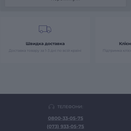
Швидка доставка
Клієн
Доставка товару за 1-3 дні по всій країні
Підтримка клієн
ТЕЛЕФОНИ:
0800-33-05-75
(073) 933-05-75