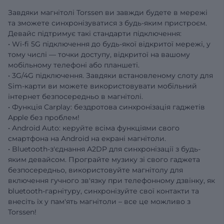
Завдяки магнітолі Torssen ви завжди будете в мережі
та зможете синхронізуватися з будь-яким пристроєм.
Девайс підтримує такі стандарти підключення:
• Wi-fi 5G підключення до будь-якої відкритої мережі, у
тому числі — точки доступу, відкритої на вашому
мобільному телефоні або планшеті.
• 3G/4G підключення. Завдяки встановленому слоту для
Sim-карти ви можете використовувати мобільний
інтернет безпосередньо в магнітолі.
• Функція Carplay: бездротова синхронізація гаджетів
Apple без проблем!
• Android Auto: керуйте всіма функціями свого
смартфона на Android на екрані магнітоли.
• Bluetooth-з'єднання A2DP для синхронізації з будь-
яким девайсом. Програйте музику зі свого гаджета
безпосередньо, використовуйте магнітолу для
включення гучного зв'язку при телефонному дзвінку, як
bluetooth-гарнітуру, синхронізуйте свої контакти та
внесіть їх у пам'ять магнітоли – все це можливо з
Torssen!