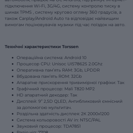
підключення Wi-Fi, 3G/4G,
систему контролю тиску в
шинах
TPMS
,
систему кругово огляну 360 градусів,
а
також Carplay/Android Auto та відповідає найвищим
вимогам поціновувачів музики під час поїздок на авто.
Технічні характеристики Torssen
Операційна система: Android 10
Процесор CPU: Unisoc UIS7862S 2.0Ghz
Оперативна пам’ять RAM:
3Gb
, LPDDR
Вбудована пам’ять ROM:
32Gb
Апаратне прискорення тривимірної графіки: Так
Графічний процесор: Mali T820 MP2
HD апаратний декодер: Так
Дисплей:
9”
2,5D QLED, Антибликовий ємнісний
за допомогою мультитач.
Роздільна здатність дисплея: 2К 2000х1200
Система кольоровості AV in: NTSC/PAL
Звуковий процесор: TDA7851
Радіо чіп: 7708