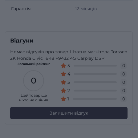
Гарантія
12 місяців
Відгуки
Немає відгуків про товар Штатна магнітола Torssen
2K Honda Civic 16-18 F9432 4G Carplay DSP
Загальний рейтинг
5
0
4
0
0
3
0
2
0
Цей товар ще
1
0
ніхто не оцінив
Залишити відгук