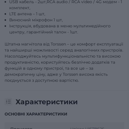
USB кабель - 2шт,RCA audio / RCA video / 4G модем - 1
комплект,
LTE антена – 1 шт,
Виносний мікрофон 1 шт,
Інструкція, вбудована в меню мультимедійного
центру, гарантійний талон - 1шт.
Штатна магнітола від Torssen – це комфорт експлуатації
та найширші можливості серед аналогічних пристроїв.
Насолоджуйтесь мультифункціональністю та високою
продуктивністю, користуйтесь безліччю додатків та
функцій в одному пристрої, та все це – за
демократичну ціну, адже у Torssen висока якість
поєднується з доступною вартістю.
Характеристики
ОСНОВНІ ХАРАКТЕРИСТИКИ
Процесор
Unisoc UIS7862S