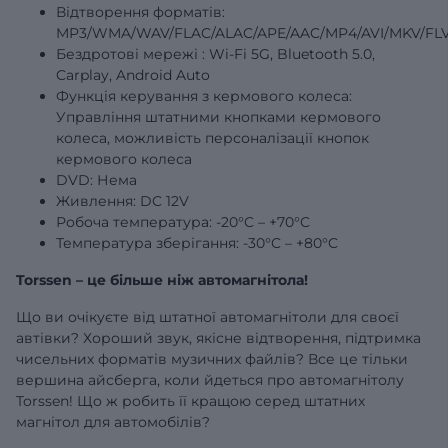
Відтворення форматів:
MP3/WMA/WAV/FLAC/ALAC/APE/AAC/MP4/AVI/MKV/FLV
Бездротові
мережі
: Wi-Fi 5G, Bluetooth 5.0,
Carplay, Android Auto
Функція керування з кермового колеса:
Управління штатними кнопками кермового
колеса, можливість персоналізації кнопок
кермового колеса
DVD: Нема
Живлення: DC 12V
Робоча температура: -20°C – +70°C
Температура зберігання: -30°C – +80°C
Torssen – це більше ніж автомагнітола!
Що ви очікуєте від штатної автомагнітоли для своєї
автівки? Хороший звук, якісне відтворення, підтримка
чисельних форматів музичних файлів? Все це тільки
вершина айсберга, коли йдеться про автомагнітолу
Torssen! Що ж робить її кращою серед штатних
магнітол для автомобілів?