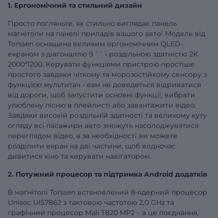
1. Ергономічний та стильний дизайн
Просто погляньте, як стильно виглядає панель
магнітоли на панелі приладів вашого авто! Модель від
Torssen оснащена великим ергономічним QLED-
екраном з діагоналлю
9
`` і роздільною здатністю 2K
2000*1200. Керувати функціями пристрою простіше
простого завдяки чіткому та морозостійкому сенсору з
функцією мультитач - вам не доведеться відриватися
від дороги, щоб запустити основні функції, вибрати
улюблену пісню в плейлисті або завантажити відео.
Завдяки високій роздільній здатності та великому куту
огляду всі пасажири авто зможуть насолоджуватися
переглядом відео, а за необхідності ви можете
розділити екран на дві частини, щоб водночас
дивитися кіно та керувати навігатором.
2. Потужний процесор та підтримка Android додатків
В магнітолі Torssen встановлений 8-ядерний процесор
Unisoc UIS7862 з тактовою частотою 2,0 GHz та
графічний процесор Mali T820 MP2 – а це поєднання,