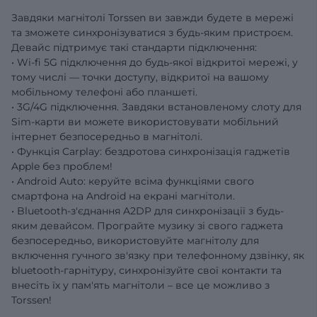
Завдяки магнітолі Torssen ви завжди будете в мережі
та зможете синхронізуватися з будь-яким пристроєм.
Девайс підтримує такі стандарти підключення:
• Wi-fi 5G підключення до будь-якої відкритої мережі, у
тому числі — точки доступу, відкритої на вашому
мобільному телефоні або планшеті.
• 3G/4G підключення. Завдяки встановленому слоту для
Sim-карти ви можете використовувати мобільний
інтернет безпосередньо в магнітолі.
• Функція Carplay: бездротова синхронізація гаджетів
Apple без проблем!
• Android Auto: керуйте всіма функціями свого
смартфона на Android на екрані магнітоли.
• Bluetooth-з'єднання A2DP для синхронізації з будь-
яким девайсом. Програйте музику зі свого гаджета
безпосередньо, використовуйте магнітолу для
включення гучного зв'язку при телефонному дзвінку, як
bluetooth-гарнітуру, синхронізуйте свої контакти та
внесіть їх у пам'ять магнітоли – все це можливо з
Torssen!