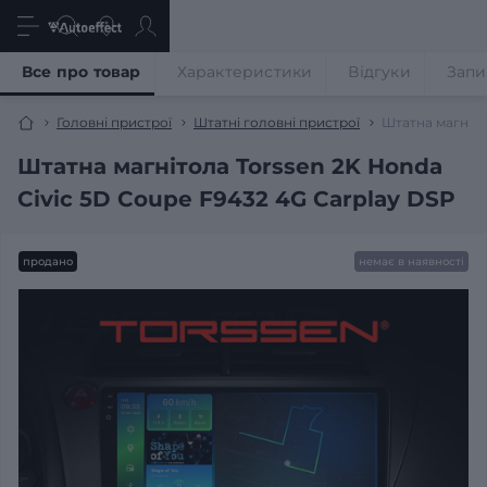
Все про товар
Характеристики
Відгуки
Запи
Головні пристрої
Штатні головні пристрої
Штатна магніто
Штатна магнітола Torssen 2K Honda
Civic 5D Coupe F9432 4G Carplay DSP
продано
немає в наявності