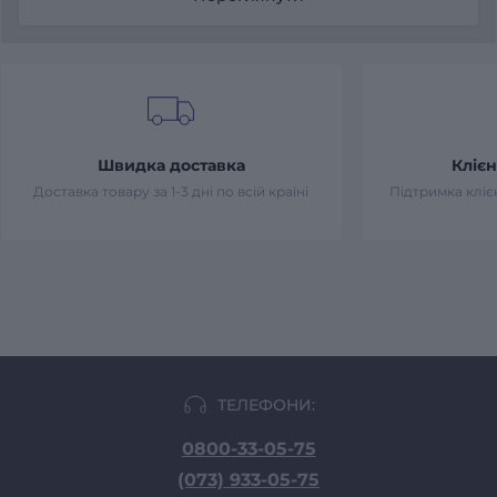
Швидка доставка
Клієн
Доставка товару за 1-3 дні по всій країні
Підтримка клієн
ТЕЛЕФОНИ:
0800-33-05-75
(073) 933-05-75