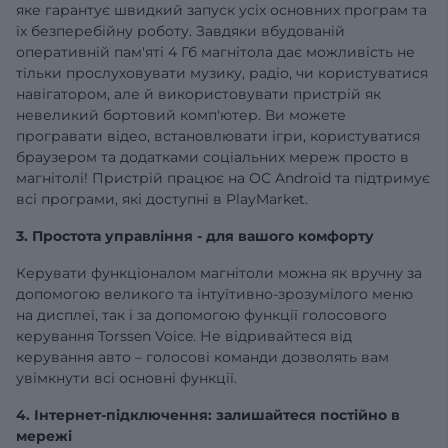
яке гарантує швидкий запуск усіх основних програм та
їх безперебійну роботу. Завдяки вбудованій
оперативній
пам'яті 4 Гб
магнітола дає можливість не
тільки прослуховувати музику, радіо, чи користуватися
навігатором, але й використовувати пристрій як
невеликий бортовий комп'ютер. Ви можете
програвати відео, встановлювати ігри, користуватися
браузером та додатками соціальних мереж просто в
магнітолі! Пристрій працює на ОС Android та підтримує
всі програми, які доступні в PlayMarket.
3. Простота управління - для вашого комфорту
Керувати функціоналом магнітоли можна як вручну за
допомогою великого та інтуїтивно-зрозумілого меню
на дисплеї, так і за допомогою функції голосового
керування Torssen Voice. Не відривайтеся від
керування авто – голосові команди дозволять вам
увімкнути всі основні функції.
4. Інтернет-підключення: залишайтеся постійно в
мережі