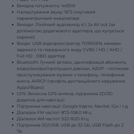
Вихідна потужність: 4х55W
Налаштування звуку: 16*2-смуговий
параметричний еквалайзер
Виходи: Лінійний аудіовихід 4.1, 2x AV out (за
допомогою додаткового адаптера, що купується
окремо)
Входи: USB відеореєстратор TORSSEN, камери
заднього та переднього виду
CVBS
/
HD
/
AHD
/
Full
HD
, OBD адаптер
Bluetooth: Гучний зв'язок, ідентифікація абонента,
вхідні/вихідні/пропущені дзвінки, A2DP – потокове
прослуховування музики з телефону, телефонна
книга, AVRCP (профіль дистанційного керування
Аудіо/Відео)
GPS: Виносна GPS-антена, підтримка 2D/3D
додатків для навігації
Підтримка навігації: Google Карти, Navitel, iGo і т.д.
Діапазон FM частот: 87,5-108,0 Мгц
Діапазон АМ частот: 522-1620 Кгц
Підтримка SD/USB: USB до 32 Gb, USB Flash до 2
Tb