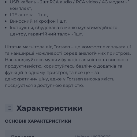
USB кабель - 2шт,RCA audio / RCA video / 4G модем - 1
комплект,
LTE антена – 1 шт,
Виносний мікрофон 1 шт,
Інструкція, вбудована в меню мультимедійного
центру, гарантійний талон - 1шт.
Штатна магнітола від Torssen – це комфорт експлуатації
та найширші можливості серед аналогічних пристроїв.
Насолоджуйтесь мультифункціональністю та високою
продуктивністю, користуйтесь безліччю додатків та
функцій в одному пристрої, та все це – за
демократичну ціну, адже у Torssen висока якість
поєднується з доступною вартістю.
Характеристики
ОСНОВНІ ХАРАКТЕРИСТИКИ
Процесор
Unisoc UIS7862S