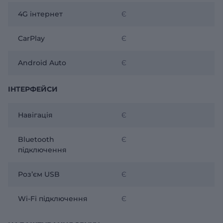
4G інтернет
Є
CarPlay
Є
Android Auto
Є
ІНТЕРФЕЙСИ
Навігація
Є
Bluetooth
Є
підключення
Розʼєм USB
Є
Wi-Fi підключення
Є