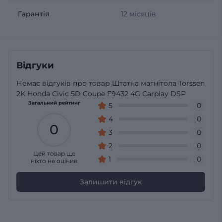
Гарантія
12 місяців
Відгуки
Немає відгуків про товар Штатна магнітола Torssen
2K Honda Civic 5D Coupe F9432 4G Carplay DSP
Загальний рейтинг
5
0
4
0
0
3
0
2
0
Цей товар ще
1
0
ніхто не оцінив
Залишити відгук