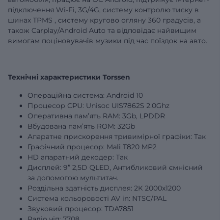
підключення Wi-Fi, 3G/4G,
систему контролю тиску в
шинах
TPMS
,
систему кругово огляну 360 градусів,
а
також Carplay/Android Auto та відповідає найвищим
вимогам поціновувачів музики під час поїздок на авто.
Технічні характеристики Torssen
Операційна система: Android 10
Процесор CPU: Unisoc UIS7862S 2.0Ghz
Оперативна пам’ять RAM:
3Gb
, LPDDR
Вбудована пам’ять ROM:
32Gb
Апаратне прискорення тривимірної графіки: Так
Графічний процесор: Mali T820 MP2
HD апаратний декодер: Так
Дисплей:
9”
2,5D QLED, Антибликовий ємнісний
за допомогою мультитач.
Роздільна здатність дисплея: 2К 2000х1200
Система кольоровості AV in: NTSC/PAL
Звуковий процесор: TDA7851
Радіо чіп: 7708