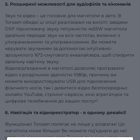
5. Розширені можливості для аудіофілів та кіноманів
Звук та відео – це головне для магнітоли в авто. В
Torssen обидві ці опції реалізовані на висоті: завдяки
DSP підсилювачу звуку потужністю 4х55W магнітола
ідеально передає звук на всіх частотах, включно з
ультранизькими та ультрависокими. Ви можете
керувати звучанням за допомогою інтуїтивно-
зрозумілого 16*2-смугового еквалайзера, щоб створити
ідеальну картину звуку.
Відеовідтворення в магнітолі дозволяє програвати
відео з роздільною здатністю 1080р, причому ви
можете використовувати USB для підключення
фізичного носія, так і дивитися відео безпосередньо
онлайн: YouTube, стрімінг-сервіси, кіно агрегатори та
цифрове телебачення до ваших послуг!
6. Навігація та відеореєстратор - в одному девайсі!
Функціонал Torssen полягає не лише у розвагах! Ця
магнітола може більше! Ви можете під’єднати до неї
штатний відеореєстратор Torssen та використовувати