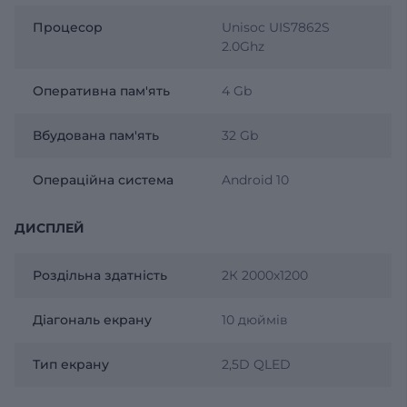
Процесор
Unisoc UIS7862S
2.0Ghz
Оперативна пам'ять
4 Gb
Вбудована пам'ять
32 Gb
Операційна система
Android 10
ДИСПЛЕЙ
Роздільна здатність
2К 2000х1200
Діагональ екрану
10 дюймів
Тип екрану
2,5D QLED