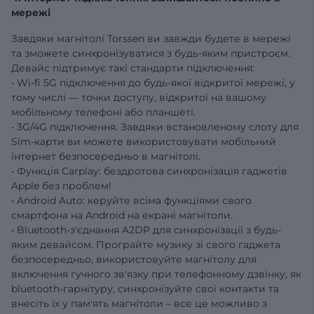
мережі
Завдяки магнітолі Torssen ви завжди будете в мережі
та зможете синхронізуватися з будь-яким пристроєм.
Девайс підтримує такі стандарти підключення:
• Wi-fi 5G підключення до будь-якої відкритої мережі, у
тому числі — точки доступу, відкритої на вашому
мобільному телефоні або планшеті.
• 3G/4G підключення. Завдяки встановленому слоту для
Sim-карти ви можете використовувати мобільний
інтернет безпосередньо в магнітолі.
• Функція Carplay: бездротова синхронізація гаджетів
Apple без проблем!
• Android Auto: керуйте всіма функціями свого
смартфона на Android на екрані магнітоли.
• Bluetooth-з'єднання A2DP для синхронізації з будь-
яким девайсом. Програйте музику зі свого гаджета
безпосередньо, використовуйте магнітолу для
включення гучного зв'язку при телефонному дзвінку, як
bluetooth-гарнітуру, синхронізуйте свої контакти та
внесіть їх у пам'ять магнітоли – все це можливо з