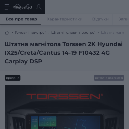
Все про товар
Характеристики
Відгуки
Запи
Головні пристрої
Штатні головні пристрої
Штатна магнітол
Штатна магнітола Torssen 2K Hyundai
IX25/Creta/Cantus 14-19 F10432 4G
Carplay DSP
продано
немає в наявності