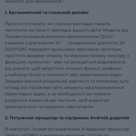
магнітол для автомобілів?
1. Ергономічний та стильний дизайн
Просто погляньте, як стильно виглядає панель
магнітоли на панелі приладів вашого авто! Модель від
Torssen оснащена великим ергономічним QLED-
екраном з діагоналлю 10
`` і роздільною здатністю 2K
2000*1200. Керувати функціями пристрою простіше
простого завдяки чіткому та морозостійкому сенсору з
функцією мультитач - вам не доведеться відриватися
від дороги, щоб запустити основні функції, вибрати
улюблену пісню в плейлисті або завантажити відео.
Завдяки високій роздільній здатності та великому куту
огляду всі пасажири авто зможуть насолоджуватися
переглядом відео, а за необхідності ви можете
розділити екран на дві частини, щоб водночас
дивитися кіно та керувати навігатором.
2. Потужний процесор та підтримка Android додатків
В магнітолі Torssen встановлений 8-ядерний процесор
Unisoc UIS7862 з тактовою частотою 2,0 GHz та