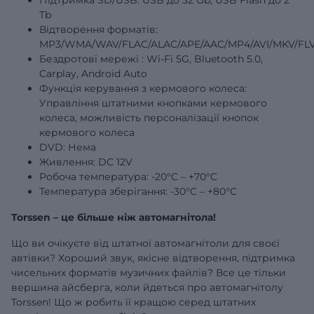
Tb
Відтворення форматів:
MP3/WMA/WAV/FLAC/ALAC/APE/AAC/MP4/AVI/MKV/FLV
Бездротові
мережі
: Wi-Fi 5G, Bluetooth 5.0,
Carplay, Android Auto
Функція керування з кермового колеса:
Управління штатними кнопками кермового
колеса, можливість персоналізації кнопок
кермового колеса
DVD: Нема
Живлення: DC 12V
Робоча температура: -20°C – +70°C
Температура зберігання: -30°C – +80°C
Torssen – це більше ніж автомагнітола!
Що ви очікуєте від штатної автомагнітоли для своєї
автівки? Хороший звук, якісне відтворення, підтримка
чисельних форматів музичних файлів? Все це тільки
вершина айсберга, коли йдеться про автомагнітолу
Torssen! Що ж робить її кращою серед штатних