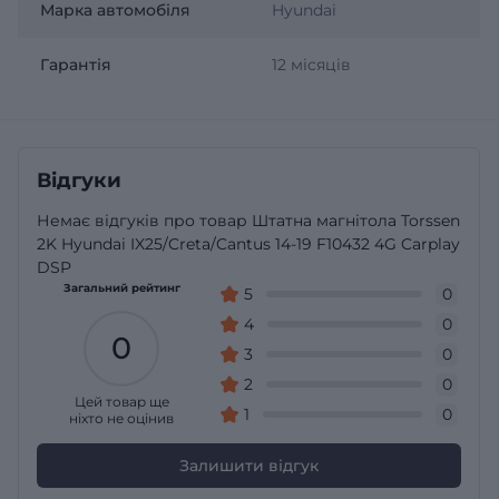
Марка автомобіля
Hyundai
Гарантія
12 місяців
Відгуки
Немає відгуків про товар Штатна магнітола Torssen
2K Hyundai IX25/Creta/Cantus 14-19 F10432 4G Carplay
DSP
Загальний рейтинг
5
0
4
0
0
3
0
2
0
Цей товар ще
1
0
ніхто не оцінив
Залишити відгук