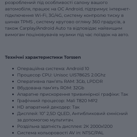
розроблений під особливості салону вашого
автомобіля, працює на ОС Android, підтримує інтернет-
підключення Wi-Fi, 3G/4G,
систему контролю тиску в
шинах
TPMS
,
систему кругово огляну 360 градусів,
а
також Carplay/Android Auto та відповідає найвищим
вимогам поціновувачів музики під час поїздок на авто.
Технічні характеристики Torssen
Операційна система: Android 10
Процесор CPU: Unisoc UIS7862S 2.0Ghz
Оперативна пам’ять RAM:
3Gb
, LPDDR
Вбудована пам’ять ROM:
32Gb
Апаратне прискорення тривимірної графіки: Так
Графічний процесор: Mali T820 MP2
HD апаратний декодер: Так
Дисплей: 10
”
2,5D QLED, Антибликовий ємнісний
за допомогою мультитач.
Роздільна здатність дисплея: 2К 2000х1200
Система кольоровості AV in: NTSC/PAL