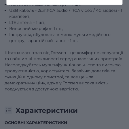
RCA кабель задньої камери – 1 шт,
USB кабель - 2шт,RCA audio / RCA video / 4G модем - 1
комплект,
LTE антена – 1 шт,
Виносний мікрофон 1 шт,
Інструкція, вбудована в меню мультимедійного
центру, гарантійний талон - 1шт.
Штатна магнітола від Torssen – це комфорт експлуатації
та найширші можливості серед аналогічних пристроїв.
Насолоджуйтесь мультифункціональністю та високою
продуктивністю, користуйтесь безліччю додатків та
функцій в одному пристрої, та все це – за
демократичну ціну, адже у Torssen висока якість
поєднується з доступною вартістю.
Характеристики
ОСНОВНІ ХАРАКТЕРИСТИКИ