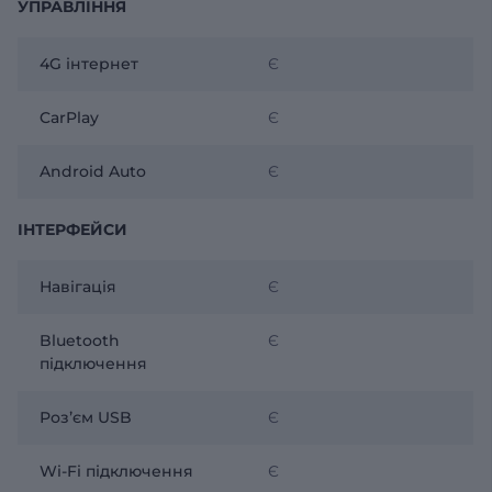
УПРАВЛІННЯ
4G інтернет
Є
CarPlay
Є
Android Auto
Є
ІНТЕРФЕЙСИ
Навігація
Є
Bluetooth
Є
підключення
Розʼєм USB
Є
Wi-Fi підключення
Є