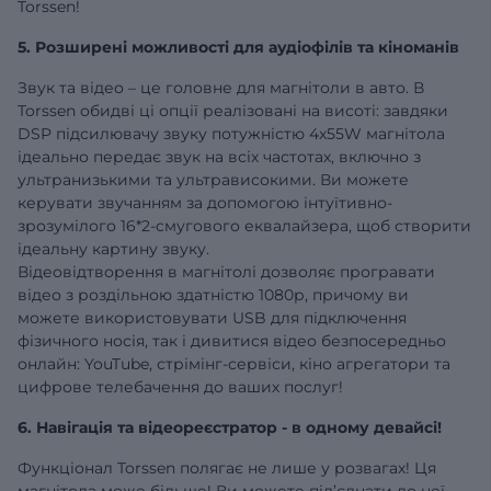
Torssen!
5. Розширені можливості для аудіофілів та кіноманів
Звук та відео – це головне для магнітоли в авто. В
Torssen обидві ці опції реалізовані на висоті: завдяки
DSP підсилювачу звуку потужністю 4х55W магнітола
ідеально передає звук на всіх частотах, включно з
ультранизькими та ультрависокими. Ви можете
керувати звучанням за допомогою інтуїтивно-
зрозумілого 16*2-смугового еквалайзера, щоб створити
ідеальну картину звуку.
Відеовідтворення в магнітолі дозволяє програвати
відео з роздільною здатністю 1080р, причому ви
можете використовувати USB для підключення
фізичного носія, так і дивитися відео безпосередньо
онлайн: YouTube, стрімінг-сервіси, кіно агрегатори та
цифрове телебачення до ваших послуг!
6. Навігація та відеореєстратор - в одному девайсі!
Функціонал Torssen полягає не лише у розвагах! Ця
магнітола може більше! Ви можете під’єднати до неї