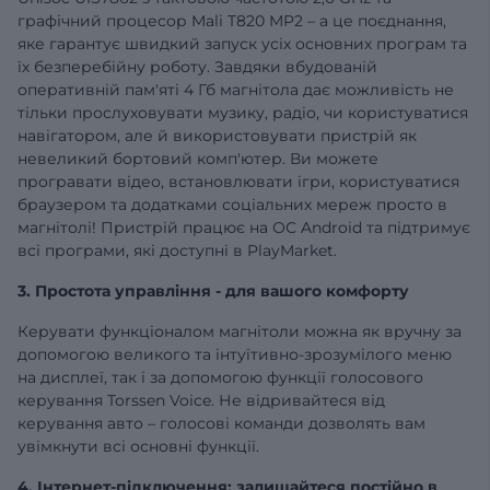
графічний процесор Mali T820 MP2 – а це поєднання,
яке гарантує швидкий запуск усіх основних програм та
їх безперебійну роботу. Завдяки вбудованій
оперативній
пам'яті 4 Гб
магнітола дає можливість не
тільки прослуховувати музику, радіо, чи користуватися
навігатором, але й використовувати пристрій як
невеликий бортовий комп'ютер. Ви можете
програвати відео, встановлювати ігри, користуватися
браузером та додатками соціальних мереж просто в
магнітолі! Пристрій працює на ОС Android та підтримує
всі програми, які доступні в PlayMarket.
3. Простота управління - для вашого комфорту
Керувати функціоналом магнітоли можна як вручну за
допомогою великого та інтуїтивно-зрозумілого меню
на дисплеї, так і за допомогою функції голосового
керування Torssen Voice. Не відривайтеся від
керування авто – голосові команди дозволять вам
увімкнути всі основні функції.
4. Інтернет-підключення: залишайтеся постійно в