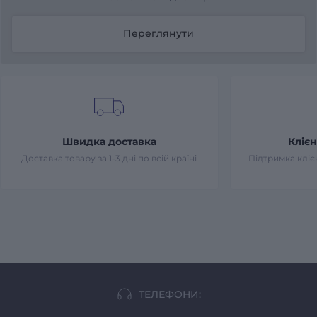
Переглянути
Швидка доставка
Клієн
Доставка товару за 1-3 дні по всій країні
Підтримка клієн
ТЕЛЕФОНИ: