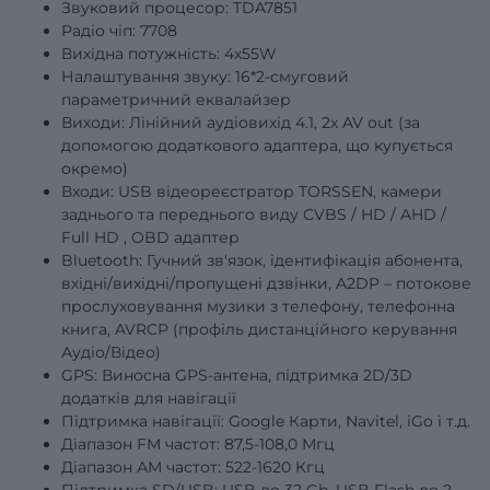
Звуковий процесор: TDA7851
Радіо чіп: 7708
Вихідна потужність: 4х55W
Налаштування звуку: 16*2-смуговий
параметричний еквалайзер
Виходи: Лінійний аудіовихід 4.1, 2x AV out (за
допомогою додаткового адаптера, що купується
окремо)
Входи: USB відеореєстратор TORSSEN, камери
заднього та переднього виду
CVBS
/
HD
/
AHD
/
Full
HD
, OBD адаптер
Bluetooth: Гучний зв'язок, ідентифікація абонента,
вхідні/вихідні/пропущені дзвінки, A2DP – потокове
прослуховування музики з телефону, телефонна
книга, AVRCP (профіль дистанційного керування
Аудіо/Відео)
GPS: Виносна GPS-антена, підтримка 2D/3D
додатків для навігації
Підтримка навігації: Google Карти, Navitel, iGo і т.д.
Діапазон FM частот: 87,5-108,0 Мгц
Діапазон АМ частот: 522-1620 Кгц
Підтримка SD/USB: USB до 32 Gb, USB Flash до 2