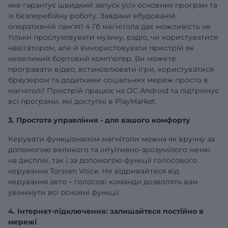
яке гарантує швидкий запуск усіх основних програм та
їх безперебійну роботу. Завдяки вбудованій
оперативній
пам'яті 4 Гб
магнітола дає можливість не
тільки прослуховувати музику, радіо, чи користуватися
навігатором, але й використовувати пристрій як
невеликий бортовий комп'ютер. Ви можете
програвати відео, встановлювати ігри, користуватися
браузером та додатками соціальних мереж просто в
магнітолі! Пристрій працює на ОС Android та підтримує
всі програми, які доступні в PlayMarket.
3. Простота управління - для вашого комфорту
Керувати функціоналом магнітоли можна як вручну за
допомогою великого та інтуїтивно-зрозумілого меню
на дисплеї, так і за допомогою функції голосового
керування Torssen Voice. Не відривайтеся від
керування авто – голосові команди дозволять вам
увімкнути всі основні функції.
4. Інтернет-підключення: залишайтеся постійно в
мережі