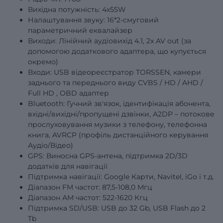
Вихідна потужність: 4х55W
Налаштування звуку: 16*2-смуговий
параметричний еквалайзер
Виходи: Лінійний аудіовихід 4.1, 2x AV out (за
допомогою додаткового адаптера, що купується
окремо)
Входи: USB відеореєстратор TORSSEN, камери
заднього та переднього виду
CVBS
/
HD
/
AHD
/
Full
HD
, OBD адаптер
Bluetooth: Гучний зв'язок, ідентифікація абонента,
вхідні/вихідні/пропущені дзвінки, A2DP – потокове
прослуховування музики з телефону, телефонна
книга, AVRCP (профіль дистанційного керування
Аудіо/Відео)
GPS: Виносна GPS-антена, підтримка 2D/3D
додатків для навігації
Підтримка навігації: Google Карти, Navitel, iGo і т.д.
Діапазон FM частот: 87,5-108,0 Мгц
Діапазон АМ частот: 522-1620 Кгц
Підтримка SD/USB: USB до 32 Gb, USB Flash до 2
Tb