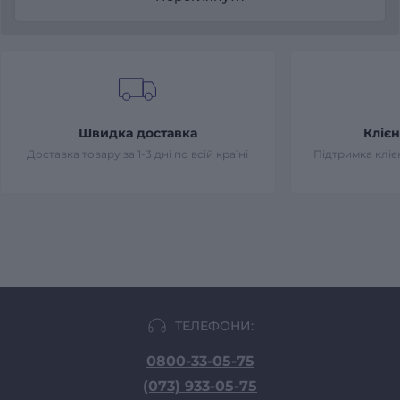
Швидка доставка
Клієн
Доставка товару за 1-3 дні по всій країні
Підтримка клієн
ТЕЛЕФОНИ:
0800-33-05-75
(073) 933-05-75