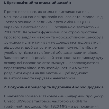
1. Ергономічний та стильний дизайн
Просто погляньте, як стильно виглядає панель
магнітоли на панелі приладів вашого авто! Модель від
Torssen оснащена великим ергономічним QLED-
екраном з діагоналлю
9
`` і роздільною здатністю 2K
2000*1200. Керувати функціями пристрою простіше
простого завдяки чіткому та морозостійкому сенсору з
функцією мультитач - вам не доведеться відриватися
від дороги, щоб запустити основні функції, вибрати
улюблену пісню в плейлисті або завантажити відео.
Завдяки високій роздільній здатності та великому куту
огляду всі пасажири авто зможуть насолоджуватися
переглядом відео, а за необхідності ви можете
розділити екран на дві частини, щоб водночас
дивитися кіно та керувати навігатором.
2. Потужний процесор та підтримка Android додатків
В магнітолі Torssen встановлений 8-ядерний процесор
Unisoc UIS7862 з тактовою частотою 2,0 GHz та
графічний процесор Mali T820 MP2 – а це поєднання,