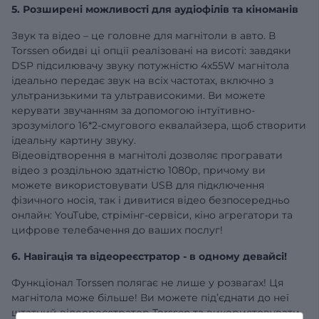
5. Розширені можливості для аудіофілів та кіноманів
Звук та відео – це головне для магнітоли в авто. В
Torssen обидві ці опції реалізовані на висоті: завдяки
DSP підсилювачу звуку потужністю 4х55W магнітола
ідеально передає звук на всіх частотах, включно з
ультранизькими та ультрависокими. Ви можете
керувати звучанням за допомогою інтуїтивно-
зрозумілого 16*2-смугового еквалайзера, щоб створити
ідеальну картину звуку.
Відеовідтворення в магнітолі дозволяє програвати
відео з роздільною здатністю 1080р, причому ви
можете використовувати USB для підключення
фізичного носія, так і дивитися відео безпосередньо
онлайн: YouTube, стрімінг-сервіси, кіно агрегатори та
цифрове телебачення до ваших послуг!
6. Навігація та відеореєстратор - в одному девайсі!
Функціонал Torssen полягає не лише у розвагах! Ця
магнітола може більше! Ви можете під’єднати до неї
штатний відеореєстратор Torssen та використовувати