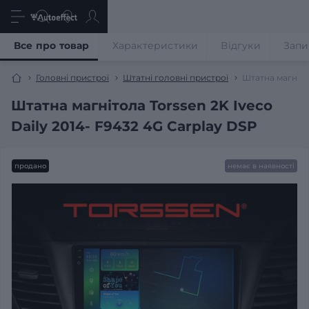
Все про товар
Характеристики
Відгуки
Запи
Головні пристрої
Штатні головні пристрої
Штатна магнітол
Штатна магнітола Torssen 2K Iveco
Daily 2014- F9432 4G Carplay DSP
продано
немає в наявності