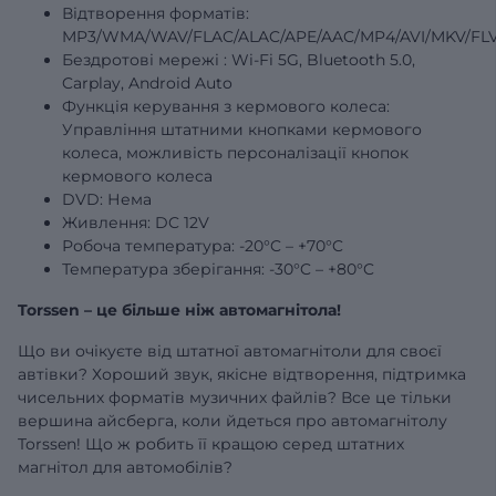
Відтворення форматів:
MP3/WMA/WAV/FLAC/ALAC/APE/AAC/MP4/AVI/MKV/FLV
Бездротові
мережі
: Wi-Fi 5G, Bluetooth 5.0,
Carplay, Android Auto
Функція керування з кермового колеса:
Управління штатними кнопками кермового
колеса, можливість персоналізації кнопок
кермового колеса
DVD: Нема
Живлення: DC 12V
Робоча температура: -20°C – +70°C
Температура зберігання: -30°C – +80°C
Torssen – це більше ніж автомагнітола!
Що ви очікуєте від штатної автомагнітоли для своєї
автівки? Хороший звук, якісне відтворення, підтримка
чисельних форматів музичних файлів? Все це тільки
вершина айсберга, коли йдеться про автомагнітолу
Torssen! Що ж робить її кращою серед штатних
магнітол для автомобілів?