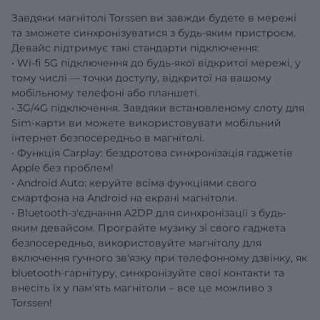
Завдяки магнітолі Torssen ви завжди будете в мережі
та зможете синхронізуватися з будь-яким пристроєм.
Девайс підтримує такі стандарти підключення:
• Wi-fi 5G підключення до будь-якої відкритої мережі, у
тому числі — точки доступу, відкритої на вашому
мобільному телефоні або планшеті.
• 3G/4G підключення. Завдяки встановленому слоту для
Sim-карти ви можете використовувати мобільний
інтернет безпосередньо в магнітолі.
• Функція Carplay: бездротова синхронізація гаджетів
Apple без проблем!
• Android Auto: керуйте всіма функціями свого
смартфона на Android на екрані магнітоли.
• Bluetooth-з'єднання A2DP для синхронізації з будь-
яким девайсом. Програйте музику зі свого гаджета
безпосередньо, використовуйте магнітолу для
включення гучного зв'язку при телефонному дзвінку, як
bluetooth-гарнітуру, синхронізуйте свої контакти та
внесіть їх у пам'ять магнітоли – все це можливо з
Torssen!