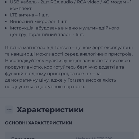
USB кабель - 2шт,RCA audio / RCA video / 4G модем - 1
комплект,
LTE антена – 1 шт,
Виносний мікрофон 1 шт,
Інструкція, вбудована в меню мультимедійного
центру, гарантійний талон - 1шт.
Штатна магнітола від Torssen – це комфорт експлуатації
та найширші можливості серед аналогічних пристроїв.
Насолоджуйтесь мультифункціональністю та високою
продуктивністю, користуйтесь безліччю додатків та
функцій в одному пристрої, та все це – за
демократичну ціну, адже у Torssen висока якість
поєднується з доступною вартістю.
Характеристики
ОСНОВНІ ХАРАКТЕРИСТИКИ
Процесор
Unisoc UIS7862S