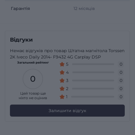
Гарантія
12 місяців
Відгуки
Немає відгуків про товар Штатна магнітола Torssen
2K Iveco Daily 2014- F9432 4G Carplay DSP
Загальний рейтинг
5
0
4
0
0
3
0
2
0
Цей товар ще
1
0
ніхто не оцінив
Залишити відгук