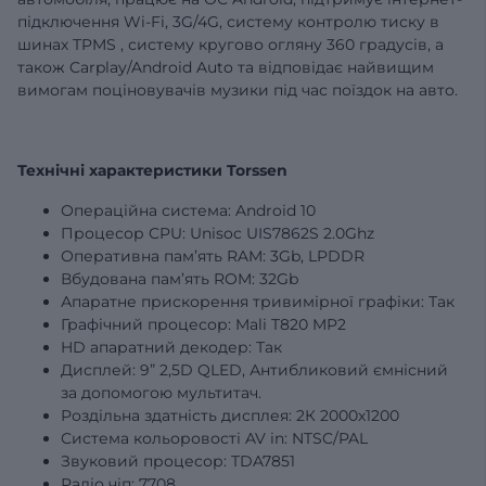
підключення Wi-Fi, 3G/4G,
систему контролю тиску в
шинах
TPMS
,
систему кругово огляну 360 градусів,
а
також Carplay/Android Auto та відповідає найвищим
вимогам поціновувачів музики під час поїздок на авто.
Технічні характеристики Torssen
Операційна система: Android 10
Процесор CPU: Unisoc UIS7862S 2.0Ghz
Оперативна пам’ять RAM:
3Gb
, LPDDR
Вбудована пам’ять ROM:
32Gb
Апаратне прискорення тривимірної графіки: Так
Графічний процесор: Mali T820 MP2
HD апаратний декодер: Так
Дисплей:
9”
2,5D QLED, Антибликовий ємнісний
за допомогою мультитач.
Роздільна здатність дисплея: 2К 2000х1200
Система кольоровості AV in: NTSC/PAL
Звуковий процесор: TDA7851
Радіо чіп: 7708