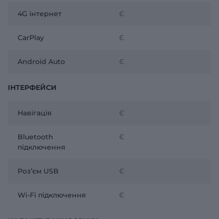
4G інтернет
Є
CarPlay
Є
Android Auto
Є
ІНТЕРФЕЙСИ
Навігація
Є
Bluetooth
Є
підключення
Розʼєм USB
Є
Wi-Fi підключення
Є