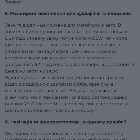
Torssen!
5. Розширені можливості для аудіофілів та кіноманів
Звук та відео – це головне для магнітоли в авто. В
Torssen обидві ці опції реалізовані на висоті: завдяки
DSP підсилювачу звуку потужністю 4х55W магнітола
ідеально передає звук на всіх частотах, включно з
ультранизькими та ультрависокими. Ви можете
керувати звучанням за допомогою інтуїтивно-
зрозумілого 16*2-смугового еквалайзера, щоб створити
ідеальну картину звуку.
Відеовідтворення в магнітолі дозволяє програвати
відео з роздільною здатністю 1080р, причому ви
можете використовувати USB для підключення
фізичного носія, так і дивитися відео безпосередньо
онлайн: YouTube, стрімінг-сервіси, кіно агрегатори та
цифрове телебачення до ваших послуг!
6. Навігація та відеореєстратор - в одному девайсі!
Функціонал Torssen полягає не лише у розвагах! Ця
магнітола може більше! Ви можете під’єднати до неї