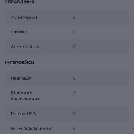
УПРАВЛІННЯ
4G інтернет
Є
CarPlay
Є
Android Auto
Є
ІНТЕРФЕЙСИ
Навігація
Є
Bluetooth
Є
підключення
Розʼєм USB
Є
Wi-Fi підключення
Є