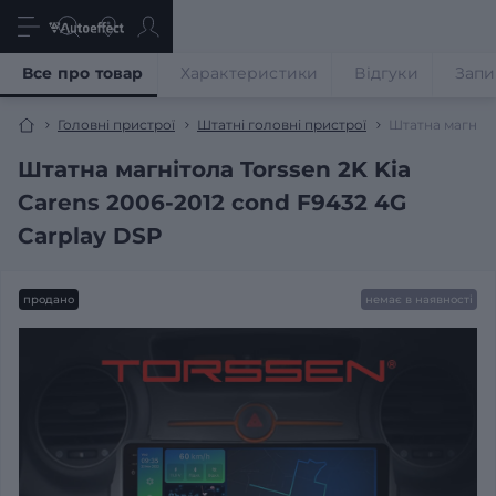
Все про товар
Характеристики
Відгуки
Запи
Головні пристрої
Штатні головні пристрої
Штатна магніто
Штатна магнітола Torssen 2K Kia
Carens 2006-2012 cond F9432 4G
Carplay DSP
продано
немає в наявності