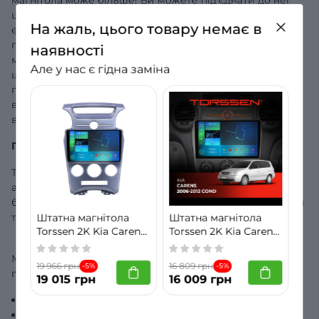
штатний відеореєстратор Torssen та використовувати
На жаль, цього товару немає в
екран магнітоли для керування відеозаписом камер. У
пристрої є вбудований GPS+Glonass модуль, і ви
наявності
можете встановити будь-який навігаційний додаток,
Але у нас є гідна заміна
щоб мати доступ до навігатора навіть без інтернет-
підключення. Базова комплектація магнітоли включає
встановлений Google-навігатор, але ви можете
встановити будь-який додаток на ваш смак.
Гарантія та комплектація
Torssen надає гарантію на 12 місяців з моменту покупки
автомагнітоли. Для того, щоб скористатися гарантією,
будь ласка, збережіть чек та оригінальний гарантійний
талон на пристрій.
Штатна магнітола
Штатна магнітола
Torssen 2K Kia Carens
Torssen 2K Kia Carens
2006-2012 cond F9464
2006-2012 cond FL9
4G Carplay DSP
4+64Gb 4G Carplay
Ми пропонуємо купити автомагнітолу нового
19 966 грн
16 809 грн
-5%
-5%
DSP
покоління Torssen у наступній комплектації:
19 015 грн
16 009 грн
Монітор мультимедіа - 1шт,
GPS антена – 1 шт,