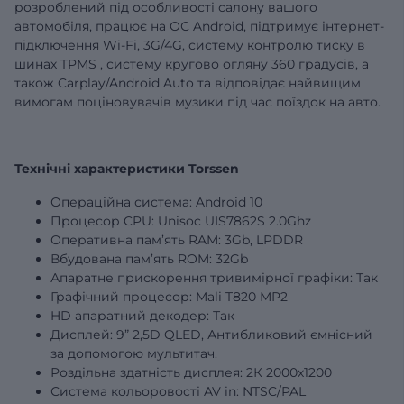
розроблений під особливості салону вашого
автомобіля, працює на ОС Android, підтримує інтернет-
підключення Wi-Fi, 3G/4G,
систему контролю тиску в
шинах
TPMS
,
систему кругово огляну 360 градусів,
а
також Carplay/Android Auto та відповідає найвищим
вимогам поціновувачів музики під час поїздок на авто.
Технічні характеристики Torssen
Операційна система: Android 10
Процесор CPU: Unisoc UIS7862S 2.0Ghz
Оперативна пам’ять RAM:
3Gb
, LPDDR
Вбудована пам’ять ROM:
32Gb
Апаратне прискорення тривимірної графіки: Так
Графічний процесор: Mali T820 MP2
HD апаратний декодер: Так
Дисплей:
9”
2,5D QLED, Антибликовий ємнісний
за допомогою мультитач.
Роздільна здатність дисплея: 2К 2000х1200
Система кольоровості AV in: NTSC/PAL