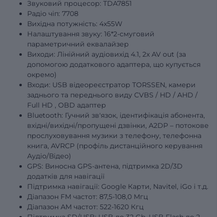
Звуковий процесор: TDA7851
Радіо чіп: 7708
Вихідна потужність: 4х55W
Налаштування звуку: 16*2-смуговий
параметричний еквалайзер
Виходи: Лінійний аудіовихід 4.1, 2x AV out (за
допомогою додаткового адаптера, що купується
окремо)
Входи: USB відеореєстратор TORSSEN, камери
заднього та переднього виду
CVBS
/
HD
/
AHD
/
Full
HD
, OBD адаптер
Bluetooth: Гучний зв'язок, ідентифікація абонента,
вхідні/вихідні/пропущені дзвінки, A2DP – потокове
прослуховування музики з телефону, телефонна
книга, AVRCP (профіль дистанційного керування
Аудіо/Відео)
GPS: Виносна GPS-антена, підтримка 2D/3D
додатків для навігації
Підтримка навігації: Google Карти, Navitel, iGo і т.д.
Діапазон FM частот: 87,5-108,0 Мгц
Діапазон АМ частот: 522-1620 Кгц
Підтримка SD/USB: USB до 32 Gb, USB Flash до 2