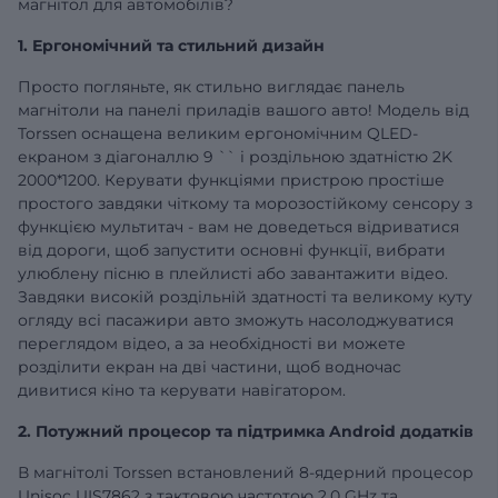
магнітол для автомобілів?
1. Ергономічний та стильний дизайн
Просто погляньте, як стильно виглядає панель
магнітоли на панелі приладів вашого авто! Модель від
Torssen оснащена великим ергономічним QLED-
екраном з діагоналлю
9
`` і роздільною здатністю 2K
2000*1200. Керувати функціями пристрою простіше
простого завдяки чіткому та морозостійкому сенсору з
функцією мультитач - вам не доведеться відриватися
від дороги, щоб запустити основні функції, вибрати
улюблену пісню в плейлисті або завантажити відео.
Завдяки високій роздільній здатності та великому куту
огляду всі пасажири авто зможуть насолоджуватися
переглядом відео, а за необхідності ви можете
розділити екран на дві частини, щоб водночас
дивитися кіно та керувати навігатором.
2. Потужний процесор та підтримка Android додатків
В магнітолі Torssen встановлений 8-ядерний процесор
Unisoc UIS7862 з тактовою частотою 2,0 GHz та