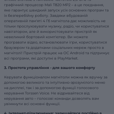
графічний процесор Mali T820 MP2 – а це поєднання,
яке гарантує швидкий запуск усіх основних програм та
їх безперебійну роботу. Завдяки вбудованій
оперативній
пам'яті 4 Гб
магнітола дає можливість не
тільки прослуховувати музику, радіо, чи користуватися
навігатором, але й використовувати пристрій як
невеликий бортовий комп'ютер. Ви можете
програвати відео, встановлювати ігри, користуватися
браузером та додатками соціальних мереж просто в
магнітолі! Пристрій працює на ОС Android та підтримує
всі програми, які доступні в PlayMarket.
3. Простота управління - для вашого комфорту
Керувати функціоналом магнітоли можна як вручну за
допомогою великого та інтуїтивно-зрозумілого меню
на дисплеї, так і за допомогою функції голосового
керування Torssen Voice. Не відривайтеся від
керування авто – голосові команди дозволять вам
увімкнути всі основні функції.
4. Інтернет-підключення: залишайтеся постійно в