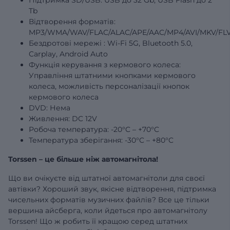
Tb
Відтворення форматів:
MP3/WMA/WAV/FLAC/ALAC/APE/AAC/MP4/AVI/MKV/FLV
Бездротові
мережі
: Wi-Fi 5G, Bluetooth 5.0,
Carplay, Android Auto
Функція керування з кермового колеса:
Управління штатними кнопками кермового
колеса, можливість персоналізації кнопок
кермового колеса
DVD: Нема
Живлення: DC 12V
Робоча температура: -20°C – +70°C
Температура зберігання: -30°C – +80°C
Torssen – це більше ніж автомагнітола!
Що ви очікуєте від штатної автомагнітоли для своєї
автівки? Хороший звук, якісне відтворення, підтримка
чисельних форматів музичних файлів? Все це тільки
вершина айсберга, коли йдеться про автомагнітолу
Torssen! Що ж робить її кращою серед штатних