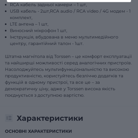
RCA кабель задньої камери – 1 шт,
USB кабель - 2шт,RCA audio / RCA video / 4G модем - 1
комплект,
LTE антена – 1 шт,
Виносний мікрофон 1 шт,
Інструкція, вбудована в меню мультимедійного
центру, гарантійний талон - 1шт.
Штатна магнітола від Torssen – це комфорт експлуатації
та найширші можливості серед аналогічних пристроїв.
Насолоджуйтесь мультифункціональністю та високою
продуктивністю, користуйтесь безліччю додатків та
функцій в одному пристрої, та все це – за
демократичну ціну, адже у Torssen висока якість
поєднується з доступною вартістю.
Характеристики
ОСНОВНІ ХАРАКТЕРИСТИКИ