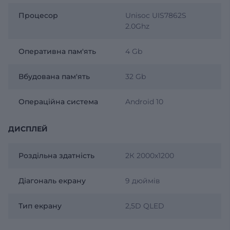
Процесор
Unisoc UIS7862S
2.0Ghz
Оперативна пам'ять
4 Gb
Вбудована пам'ять
32 Gb
Операційна система
Android 10
ДИСПЛЕЙ
Роздільна здатність
2К 2000х1200
Діагональ екрану
9 дюймів
Тип екрану
2,5D QLED