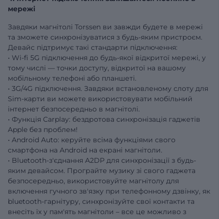
мережі
Завдяки магнітолі Torssen ви завжди будете в мережі
та зможете синхронізуватися з будь-яким пристроєм.
Девайс підтримує такі стандарти підключення:
• Wi-fi 5G підключення до будь-якої відкритої мережі, у
тому числі — точки доступу, відкритої на вашому
мобільному телефоні або планшеті.
• 3G/4G підключення. Завдяки встановленому слоту для
Sim-карти ви можете використовувати мобільний
інтернет безпосередньо в магнітолі.
• Функція Carplay: бездротова синхронізація гаджетів
Apple без проблем!
• Android Auto: керуйте всіма функціями свого
смартфона на Android на екрані магнітоли.
• Bluetooth-з'єднання A2DP для синхронізації з будь-
яким девайсом. Програйте музику зі свого гаджета
безпосередньо, використовуйте магнітолу для
включення гучного зв'язку при телефонному дзвінку, як
bluetooth-гарнітуру, синхронізуйте свої контакти та
внесіть їх у пам'ять магнітоли – все це можливо з