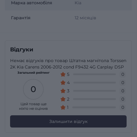
Марка автомобіля
Kia
Гарантія
12 місяців
Відгуки
Немає відгуків про товар Штатна магнітола Torssen
2K Kia Carens 2006-2012 cond F9432 4G Carplay DSP
Загальний рейтинг
5
0
4
0
0
3
0
2
0
Цей товар ще
1
0
ніхто не оцінив
Залишити відгук