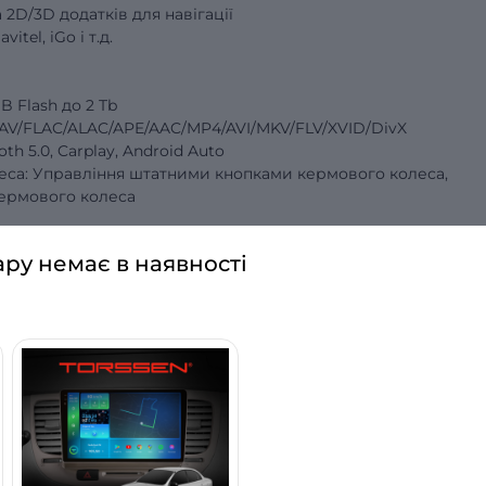
2D/3D додатків для навігації
itel, iGo і т.д.
 Flash до 2 Tb
V/FLAC/ALAC/APE/AAC/MP4/AVI/MKV/FLV/XVID/DivX
ooth 5.0, Carplay, Android Auto
еса: Управління штатними кнопками кермового колеса,
кермового колеса
ару немає в наявності
°C
 для своєї автівки? Хороший звук, якісне відтворення,
файлів? Все це тільки вершина айсберга, коли йдеться про
ращою серед штатних магнітол для автомобілів?