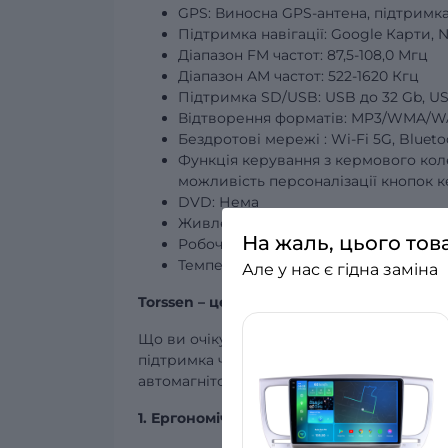
GPS: Виносна GPS-антена, підтримка 
Підтримка навігації: Google Карти, Nav
Діапазон FM частот: 87,5-108,0 Мгц
Діапазон АМ частот: 522-1620 Кгц
Підтримка SD/USB: USB до 32 Gb, USB
Відтворення форматів: MP3/WMA/WA
Бездротові
мережі
: Wi-Fi 5G, Bluet
Функція керування з кермового кол
можливість персоналізації кнопок 
DVD: Нема
Живлення: DC 12V
На жаль, цього тов
Робоча температура: -20°C – +70°C
Температура зберігання: -30°C – +80
Але у нас є гідна заміна
Torssen – це більше ніж автомагнітола!
Що ви очікуєте від штатної автомагнітоли
підтримка чисельних форматів музичних 
автомагнітолу Torssen! Що ж робить її к
1. Ергономічний та стильний дизайн