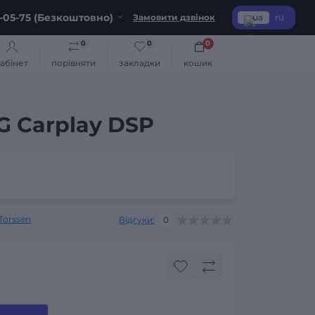
-05-75 (Безкоштовно)
Замовити дзвінок
ua
ru
0
0
0
абінет
порівняти
закладки
кошик
4G Carplay DSP
Torssen
Відгуки:
0