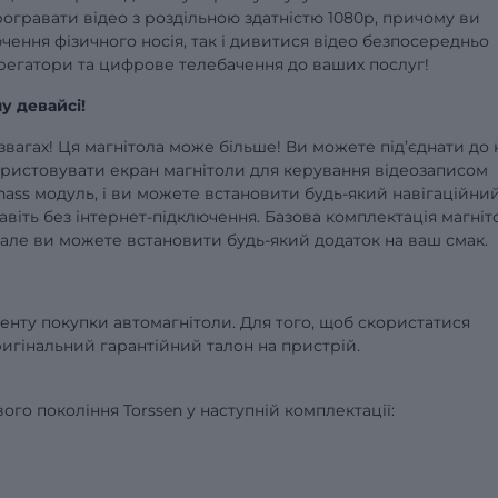
рогравати відео з роздільною здатністю 1080р, причому ви
ення фізичного носія, так і дивитися відео безпосередньо
агрегатори та цифрове телебачення до ваших послуг!
му девайсі!
звагах! Ця магнітола може більше! Ви можете під’єднати до 
ористовувати екран магнітоли для керування відеозаписом
ass модуль, і ви можете встановити будь-який навігаційни
авіть без інтернет-підключення. Базова комплектація магніт
 але ви можете встановити будь-який додаток на ваш смак.
оменту покупки автомагнітоли. Для того, щоб скористатися
оригінальний гарантійний талон на пристрій.
го покоління Torssen у наступній комплектації: