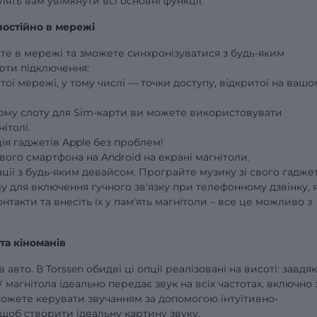
ять вам увімкнути всі основні функції.
постійно в мережі
ете в мережі та зможете синхронізуватися з будь-яким
рти підключення:
итої мережі, у тому числі — точки доступу, відкритої на вашо
ному слоту для Sim-карти ви можете використовувати
ітолі.
ція гаджетів Apple без проблем!
свого смартфона на Android на екрані магнітоли.
ації з будь-яким девайсом. Програйте музику зі свого гадже
 для включення гучного зв'язку при телефонному дзвінку, 
онтакти та внесіть їх у пам'ять магнітоли – все це можливо з
та кіноманів
 авто. В Torssen обидві ці опції реалізовані на висоті: завдя
магнітола ідеально передає звук на всіх частотах, включно 
ожете керувати звучанням за допомогою інтуїтивно-
 щоб створити ідеальну картину звуку.