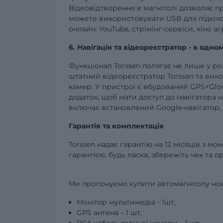
Відеовідтворення в магнітолі дозволяє п
можете використовувати USB для підключ
онлайн: YouTube, стрімінг-сервіси, кіно 
6. Навігація та відеореєстратор - в одно
Функціонал Torssen полягає не лише у ро
штатний відеореєстратор Torssen та вик
камер. У пристрої є вбудований GPS+Glon
додаток, щоб мати доступ до навігатора н
включає встановлений Google-навігатор,
Гарантія та комплектація
Torssen надає гарантію на 12 місяців з м
гарантією, будь ласка, збережіть чек та 
Ми пропонуємо купити автомагнітолу ново
Монітор мультимедіа - 1шт,
GPS антена – 1 шт,