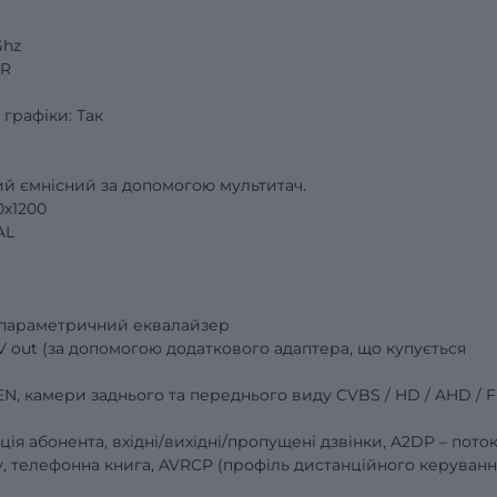
Ghz
DR
графіки: Так
й ємнісний за допомогою мультитач.
0х1200
AL
й параметричний еквалайзер
 AV out (за допомогою додаткового адаптера, що купується
EN, камери заднього та переднього виду
CVBS
/
HD
/
AHD
/
F
ація абонента, вхідні/вихідні/пропущені дзвінки, A2DP – пото
, телефонна книга, AVRCP (профіль дистанційного керуванн