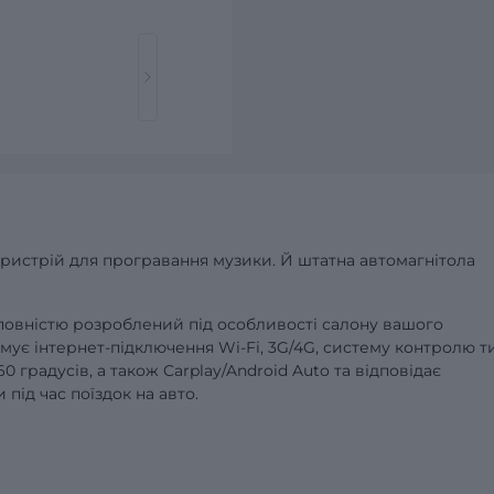
пристрій для програвання музики. Й штатна автомагнітола
 повністю розроблений під особливості салону вашого
мує інтернет-підключення Wi-Fi, 3G/4G,
систему контролю т
60 градусів,
а також Carplay/Android Auto та відповідає
ід час поїздок на авто.