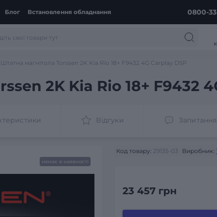
0800-33
Блог
Встановлення обладнання
к
Штатна магнітола Torssen 2K Kia Rio 18+ F9432 4G Carplay DSP
ssen 2K Kia Rio 18+ F9432 
ктеристики
Відгуки
Запитання
Код товару:
29135-03
Виробник:
немає в наявності
23 457 грн