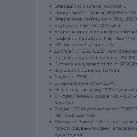
Операційна система: Android 10
Процесор CPU: Unisoc UIS7862S 2.0
Оперативна пам’ять RAM:
3Gb
, LPD
Вбудована пам’ять ROM:
32Gb
Апаратне прискорення тривимірної 
Графічний процесор: Mali T820 MP2
HD апаратний декодер: Так
Дисплей:
9”
2,5D QLED, Антибликови
Роздільна здатність дисплея: 2К 200
Система кольоровості AV in: NTSC/P
Звуковий процесор: TDA7851
Радіо чіп: 7708
Вихідна потужність: 4х55W
Налаштування звуку: 16*2-смугови
Виходи: Лінійний аудіовихід 4.1, 2x
окремо)
Входи: USB відеореєстратор TORSS
HD
, OBD адаптер
Bluetooth: Гучний зв'язок, ідентифік
прослуховування музики з телефону
Аудіо/Відео)