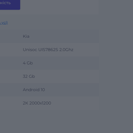
ність
 усі)
Kia
Unisoc UIS7862S 2.0Ghz
4 Gb
32 Gb
Android 10
2К 2000х1200