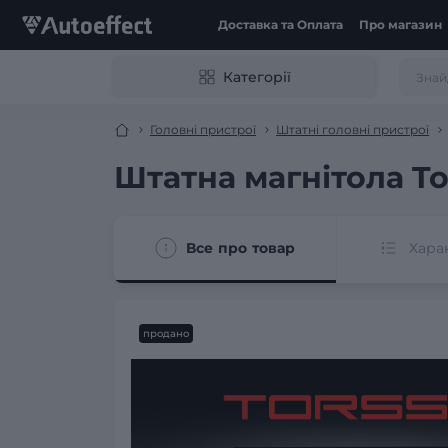
Доставка та Оплата
Про магазин
Категорії
Головні пристрої
Штатні головні пристрої
Штатна магнітола Tor
Все про товар
Хара
продано