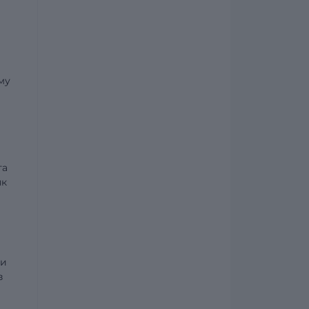
му
та
як
ки
з