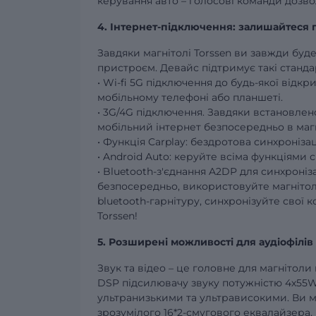
керування авто – голосові команди дозвол
4. Інтернет-підключення: залишайтеся 
Завдяки магнітолі Torssen ви завжди буд
пристроєм. Девайс підтримує такі станда
• Wi-fi 5G підключення до будь-якої відкр
мобільному телефоні або планшеті.
• 3G/4G підключення. Завдяки встановле
мобільний інтернет безпосередньо в магн
• Функція Carplay: бездротова синхроніза
• Android Auto: керуйте всіма функціями 
• Bluetooth-з'єднання A2DP для синхроніз
безпосередньо, використовуйте магнітолу
bluetooth-гарнітуру, синхронізуйте свої к
Torssen!
5. Розширені можливості для аудіофілів 
Звук та відео – це головне для магнітоли в
DSP підсилювачу звуку потужністю 4х55W 
ультранизькими та ультрависокими. Ви м
зрозумілого 16*2-смугового еквалайзера,