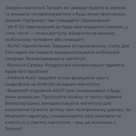
Завдяки магнітолі Torssen ви завжди будете в мережі
та зможете синхронізуватися з будь-яким пристроєм.
Девайс підтримує такі стандарти підключення:
• Wi-fi 5G підключення до будь-якої відкритої мережі, у
тому числі — точки доступу, відкритої на вашому
мобільному телефоні або планшеті.
• 3G/4G підключення. Завдяки встановленому слоту для
Sim-карти ви можете використовувати мобільний
інтернет безпосередньо в магнітолі.
• Функція Carplay: бездротова синхронізація гаджетів
Apple без проблем!
• Android Auto: керуйте всіма функціями свого
смартфона на Android на екрані магнітоли.
• Bluetooth-з'єднання A2DP для синхронізації з будь-
яким девайсом. Програйте музику зі свого гаджета
безпосередньо, використовуйте магнітолу для
включення гучного зв'язку при телефонному дзвінку, як
bluetooth-гарнітуру, синхронізуйте свої контакти та
внесіть їх у пам'ять магнітоли – все це можливо з
Torssen!