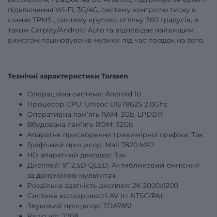
підключення Wi-Fi, 3G/4G,
систему контролю тиску в
шинах
TPMS
,
систему кругово огляну 360 градусів,
а
також Carplay/Android Auto та відповідає найвищим
вимогам поціновувачів музики під час поїздок на авто.
Технічні характеристики Torssen
Операційна система: Android 10
Процесор CPU: Unisoc UIS7862S 2.0Ghz
Оперативна пам’ять RAM:
3Gb
, LPDDR
Вбудована пам’ять ROM:
32Gb
Апаратне прискорення тривимірної графіки: Так
Графічний процесор: Mali T820 MP2
HD апаратний декодер: Так
Дисплей:
9”
2,5D QLED, Антибликовий ємнісний
за допомогою мультитач.
Роздільна здатність дисплея: 2К 2000х1200
Система кольоровості AV in: NTSC/PAL
Звуковий процесор: TDA7851
Радіо чіп: 7708