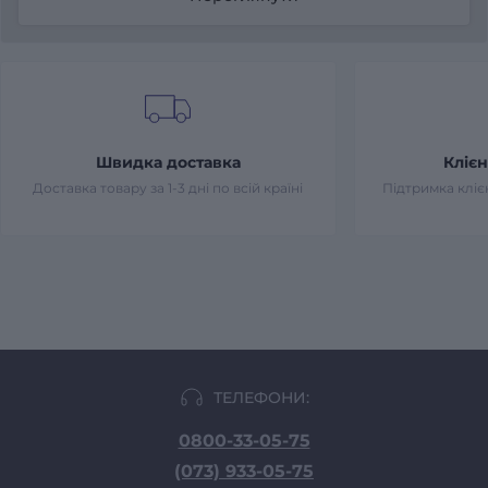
Швидка доставка
Клієн
Доставка товару за 1-3 дні по всій країні
Підтримка клієн
ТЕЛЕФОНИ:
0800-33-05-75
(073) 933-05-75