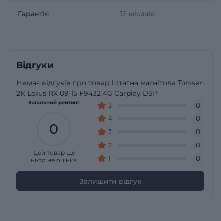
Гарантія
12 місяців
Відгуки
Немає відгуків про товар Штатна магнітола Torssen
2K Lexus RX 09-15 F9432 4G Carplay DSP
Загальний рейтинг
5
0
4
0
0
3
0
2
0
Цей товар ще
1
0
ніхто не оцінив
Залишити відгук