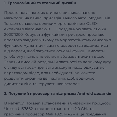
1. Ергономічний та стильний дизайн
Просто погляньте, як стильно виглядає панель
магнітоли на панелі приладів вашого авто! Модель від
Torssen оснащена великим ергономічним QLED-
екраном з діагоналлю
9
`` і роздільною здатністю 2K
2000*1200. Керувати функціями пристрою простіше
простого завдяки чіткому та морозостійкому сенсору з
функцією мультитач - вам не доведеться відриватися
від дороги, щоб запустити основні функції, вибрати
улюблену пісню в плейлисті або завантажити відео.
Завдяки високій роздільній здатності та великому куту
огляду всі пасажири авто зможуть насолоджуватися
переглядом відео, а за необхідності ви можете
розділити екран на дві частини, щоб водночас
дивитися кіно та керувати навігатором.
2. Потужний процесор та підтримка Android додатків
В магнітолі Torssen встановлений 8-ядерний процесор
Unisoc UIS7862 з тактовою частотою 2,0 GHz та
графічний процесор Mali T820 MP2 – а це поєднання,