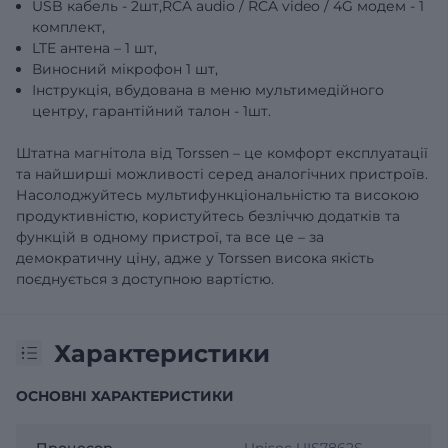
USB кабель - 2шт,RCA audio / RCA video / 4G модем - 1
комплект,
LTE антена – 1 шт,
Виносний мікрофон 1 шт,
Інструкція, вбудована в меню мультимедійного
центру, гарантійний талон - 1шт.
Штатна магнітола від Torssen – це комфорт експлуатації
та найширші можливості серед аналогічних пристроїв.
Насолоджуйтесь мультифункціональністю та високою
продуктивністю, користуйтесь безліччю додатків та
функцій в одному пристрої, та все це – за
демократичну ціну, адже у Torssen висока якість
поєднується з доступною вартістю.
Характеристики
ОСНОВНІ ХАРАКТЕРИСТИКИ
Процесор
Unisoc UIS7862S