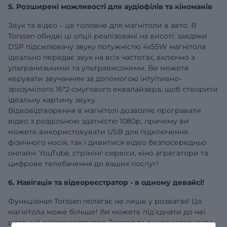
5. Розширені можливості для аудіофілів та кіноманів
Звук та відео – це головне для магнітоли в авто. В
Torssen обидві ці опції реалізовані на висоті: завдяки
DSP підсилювачу звуку потужністю 4х55W магнітола
ідеально передає звук на всіх частотах, включно з
ультранизькими та ультрависокими. Ви можете
керувати звучанням за допомогою інтуїтивно-
зрозумілого 16*2-смугового еквалайзера, щоб створити
ідеальну картину звуку.
Відеовідтворення в магнітолі дозволяє програвати
відео з роздільною здатністю 1080р, причому ви
можете використовувати USB для підключення
фізичного носія, так і дивитися відео безпосередньо
онлайн: YouTube, стрімінг-сервіси, кіно агрегатори та
цифрове телебачення до ваших послуг!
6. Навігація та відеореєстратор - в одному девайсі!
Функціонал Torssen полягає не лише у розвагах! Ця
магнітола може більше! Ви можете під’єднати до неї
штатний відеореєстратор Torssen та використовувати