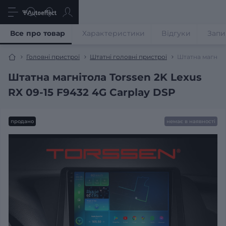
Все про товар
Характеристики
Відгуки
Запи
Головні пристрої
Штатні головні пристрої
Штатна магніто
Штатна магнітола Torssen 2K Lexus
RX 09-15 F9432 4G Carplay DSP
продано
немає в наявності