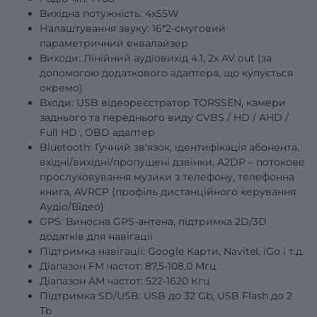
Вихідна потужність: 4х55W
Налаштування звуку: 16*2-смуговий
параметричний еквалайзер
Виходи: Лінійний аудіовихід 4.1, 2x AV out (за
допомогою додаткового адаптера, що купується
окремо)
Входи: USB відеореєстратор TORSSEN, камери
заднього та переднього виду
CVBS
/
HD
/
AHD
/
Full
HD
, OBD адаптер
Bluetooth: Гучний зв'язок, ідентифікація абонента,
вхідні/вихідні/пропущені дзвінки, A2DP – потокове
прослуховування музики з телефону, телефонна
книга, AVRCP (профіль дистанційного керування
Аудіо/Відео)
GPS: Виносна GPS-антена, підтримка 2D/3D
додатків для навігації
Підтримка навігації: Google Карти, Navitel, iGo і т.д.
Діапазон FM частот: 87,5-108,0 Мгц
Діапазон АМ частот: 522-1620 Кгц
Підтримка SD/USB: USB до 32 Gb, USB Flash до 2
Tb