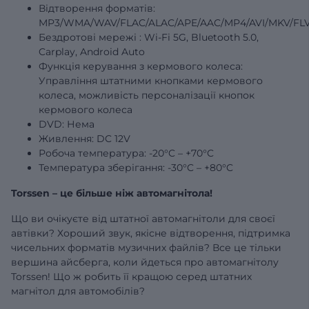
Відтворення форматів:
MP3/WMA/WAV/FLAC/ALAC/APE/AAC/MP4/AVI/MKV/FLV
Бездротові
мережі
: Wi-Fi 5G, Bluetooth 5.0,
Carplay, Android Auto
Функція керування з кермового колеса:
Управління штатними кнопками кермового
колеса, можливість персоналізації кнопок
кермового колеса
DVD: Нема
Живлення: DC 12V
Робоча температура: -20°C – +70°C
Температура зберігання: -30°C – +80°C
Torssen – це більше ніж автомагнітола!
Що ви очікуєте від штатної автомагнітоли для своєї
автівки? Хороший звук, якісне відтворення, підтримка
чисельних форматів музичних файлів? Все це тільки
вершина айсберга, коли йдеться про автомагнітолу
Torssen! Що ж робить її кращою серед штатних
магнітол для автомобілів?