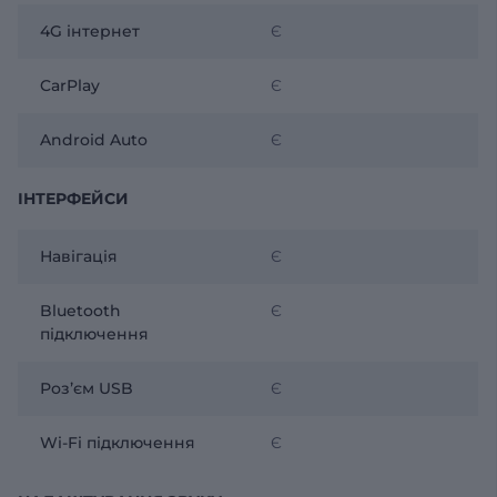
4G інтернет
Є
CarPlay
Є
Android Auto
Є
ІНТЕРФЕЙСИ
Навігація
Є
Bluetooth
Є
підключення
Розʼєм USB
Є
Wi-Fi підключення
Є