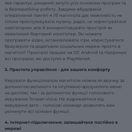
яке гарантує швидкий запуск усіх основних програм та
їх безперебійну роботу. Завдяки вбудованій
оперативній
пам'яті 4 Гб
магнітола дає можливість не
тільки прослуховувати музику, радіо, чи користуватися
навігатором, але й використовувати пристрій як
невеликий бортовий комп'ютер. Ви можете
програвати відео, встановлювати ігри, користуватися
браузером та додатками соціальних мереж просто в
магнітолі! Пристрій працює на ОС Android та підтримує
всі програми, які доступні в PlayMarket.
3. Простота управління - для вашого комфорту
Керувати функціоналом магнітоли можна як вручну за
допомогою великого та інтуїтивно-зрозумілого меню
на дисплеї, так і за допомогою функції голосового
керування Torssen Voice. Не відривайтеся від
керування авто – голосові команди дозволять вам
увімкнути всі основні функції.
4. Інтернет-підключення: залишайтеся постійно в
мережі