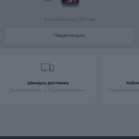
Косметика від 100 грн
Переглянути
Швидка доставка
Клієн
Доставка товару за 1-3 дні по всій країні
Підтримка клієн