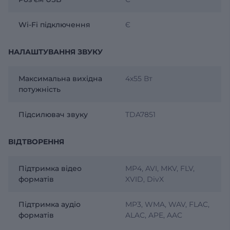
Wi-Fi підключення
Є
НАЛАШТУВАННЯ ЗВУКУ
Максимальна вихідна
4х55 Вт
потужність
Підсилювач звуку
TDA7851
ВІДТВОРЕННЯ
Підтримка відео
MP4, AVI, MKV, FLV,
форматів
XVID, DivX
Підтримка аудіо
MP3, WMA, WAV, FLAC,
форматів
ALAC, APE, AAC