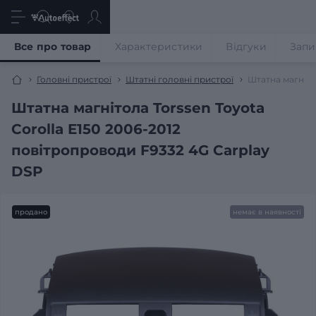
Все про товар
Характеристики
Відгуки
Запи
Головні пристрої
Штатні головні пристрої
Штатна магніто
Штатна магнітола Torssen Toyota
Corolla E150 2006-2012
повітропроводи F9332 4G Carplay
DSP
продано
немає в наявності