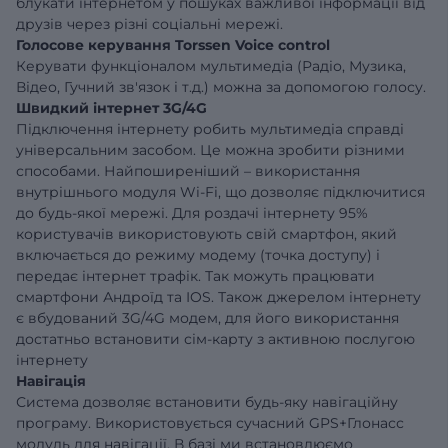
блукати інтернетом у пошуках важливої ​​інформації від
друзів через різні соціальні мережі.
Голосове керування Torssen Voice control
Керувати функціоналом мультимедіа (Радіо, Музика,
Відео, Гучний зв'язок і т.д.) можна за допомогою голосу.
Швидкий інтернет 3G/4G
Підключення інтернету робить мультимедіа справді
універсальним засобом. Це можна зробити різними
способами. Найпоширеніший – використання
внутрішнього модуля Wi-Fi, що дозволяє підключитися
до будь-якої мережі. Для роздачі інтернету 95%
користувачів використовують свій смартфон, який
включається до режиму модему (точка доступу) і
передає інтернет трафік. Так можуть працювати
смартфони Андроїд та IOS. Також джерелом інтернету
є вбудований 3G/4G модем, для його використання
достатньо встановити сім-карту з активною послугою
інтернету
Навігація
Система дозволяє встановити будь-яку навігаційну
програму. Використовується сучасний GPS+Глонасс
модуль для навігації. В базі ми встановлюємо