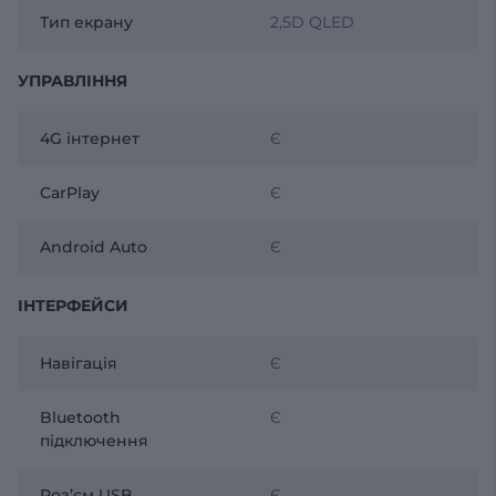
Тип екрану
2,5D QLED
УПРАВЛІННЯ
4G інтернет
Є
CarPlay
Є
Android Auto
Є
ІНТЕРФЕЙСИ
Навігація
Є
Bluetooth
Є
підключення
Розʼєм USB
Є