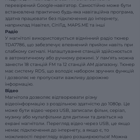
перевірений Google-навігатор. Самостійно може бути
встановлена ​​практично будь-яка навігаційна програма,
здатна працювати без підключення до інтернету,
наприклад Навітел, СітіГід, MAPS.ME та інші
Радіо
У магнітолі використовується відмінний радіо тюнер
TDA7786, що забезпечує впевнений прийом навіть при
слабкому сигналі. Налаштування станцій здійснюється
в автоматичному або ручному режимі. У пам'ять можна
занести 18 станцій FM та 12 станцій AM діапазону. Тюнер
має систему RDS, що володіє набором зручних функцій
і дозволяє не пропускати важливу дорожню
інформацію.
Відео
Магнітола дозволяє відтворювати різну
відеоінформацію з роздільною здатністю до 1080р. Це
може бути відео через USB, записали фільм, серіал,
музику або мультфільми для дитини та дивіться на
екрані магнітоли. Перегляд відео через USB, це якщо
немає підключення до інтернету, а якщо є, то
можливості перегляду відео розширюються! Можна