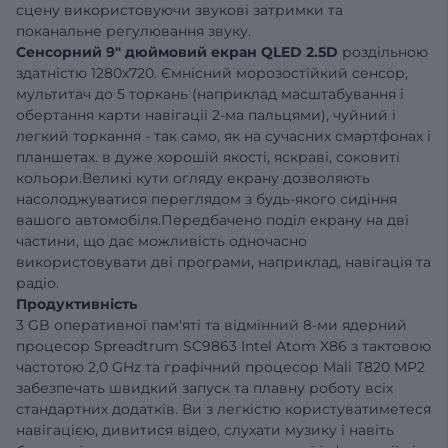
сцену використовуючи звукові затримки та
поканальне регулювання звуку.
Сенсорний
9" дюймовий екран QLED 2.5D
роздільною
здатністю 1280x720. Ємнісний морозостійкий сенсор,
мультитач до 5 торкань (наприклад масштабування і
обертання карти навігації 2-ма пальцями), чуйний і
легкий торкання - так само, як на сучасних смартфонах і
планшетах. в дуже хорошій якості, яскраві, соковиті
кольори.Великі кути огляду екрану дозволяють
насолоджуватися переглядом з будь-якого сидіння
вашого автомобіля.Передбачено поділ екрану на дві
частини, що дає можливість одночасно
використовувати дві програми, наприклад, навігація та
радіо.
Продуктивність
3 GB оперативної пам'яті та відмінний 8-ми ядерний
процесор Spreadtrum SC9863 Intel Atom X86 з тактовою
частотою 2,0 GHz та графічний процесор Mali T820 MP2
забезпечать швидкий запуск та плавну роботу всіх
стандартних додатків. Ви з легкістю користуватиметеся
навігацією, дивитися відео, слухати музику і навіть