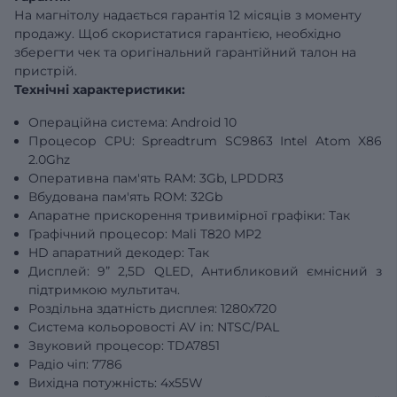
На магнітолу надається гарантія 12 місяців з моменту
продажу. Щоб скористатися гарантією, необхідно
зберегти чек та оригінальний гарантійний талон на
пристрій.
Технічні характеристики:
Операційна система: Android 10
Процесор CPU: Spreadtrum SC9863 Intel Atom X86
2.0Ghz
Оперативна пам'ять RAM: 3Gb, LPDDR3
Вбудована пам'ять ROM: 32Gb
Апаратне прискорення тривимірної графіки: Так
Графічний процесор: Mali T820 MP2
HD апаратний декодер: Так
Дисплей: 9” 2,5D QLED, Антибликовий ємнісний з
підтримкою мультитач.
Роздільна здатність дисплея: 1280x720
Система кольоровості AV in: NTSC/PAL
Звуковий процесор: TDA7851
Радіо чіп: 7786
Вихідна потужність: 4х55W