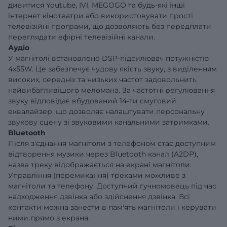
дивитися Youtube, IVI, MEGOGO та будь-які інші
інтернет кінотеатри або використовувати прості
телевізійні програми, що дозволяють без передплати
переглядати ефірні телевізійні канали.
Аудіо
У магнітолі встановлено DSP-підсилювач потужністю
4x55W. Це забезпечує чудову якість звуку, з виділенням
високих, середніх та низьких частот задовольнить
найвибагливішого меломана. За частотні регулювання
звуку відповідає вбудований 14-ти смуговий
еквалайзер, що дозволяє налаштувати персональну
звукову сцену зі звуковими канальними затримками.
Bluetooth
Після з'єднання магнітоли з телефоном стає доступним
відтворення музики через Bluetooth канал (A2DP),
назва треку відображається на екрані магнітоли.
Управління (перемикання) треками можливе з
магнітоли та телефону. Доступний гучномовець під час
надходження дзвінка або здійснення дзвінка. Всі
контакти можна занести в пам'ять магнітоли і керувати
ними прямо з екрана.