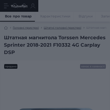
Все про товар
Характеристики
Відгуки
Запи
Головні пристрої
Штатні головні пристрої
Штатная магнит
Штатная магнитола Torssen Mercedes
Sprinter 2018-2021 F10332 4G Carplay
DSP
продано
немає в наявності