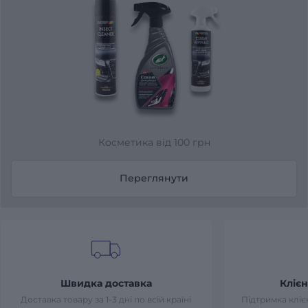
Косметика від 100 грн
Переглянути
Швидка доставка
Клієн
Доставка товару за 1-3 дні по всій країні
Підтримка клієн