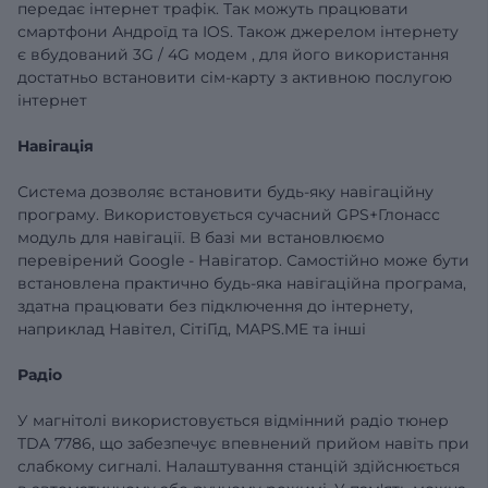
передає інтернет трафік. Так можуть працювати
смартфони Андроїд та IOS.
Також джерелом інтернету
є
вбудований
3G
/
4G
модем
, для його використання
достатньо встановити сім-карту з активною послугою
інтернет
Навігація
Система дозволяє встановити будь-яку навігаційну
програму. Використовується сучасний GPS+Глонасс
модуль для навігації. В базі ми встановлюємо
перевірений
Google
- Навігатор. Самостійно
може бути
встановлена ​​практично будь-яка навігаційна програма,
здатна працювати без підключення до інтернету,
наприклад Навітел, СітіГід, MAPS.ME та інші
Радіо
У магнітолі використовується відмінний радіо тюнер
TDA
7786, що забезпечує впевнений прийом навіть при
слабкому сигналі. Налаштування станцій здійснюється