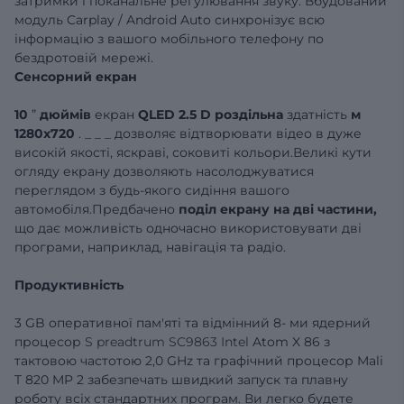
затримки і поканальне регулювання звуку. Вбудований
модуль
Carplay
/
Android
Auto
синхронізує всю
інформацію з вашого мобільного телефону по
бездротовій мережі.
Сенсорний екран
10
”
дюймів
екран
QLED
2.5
D
роздільна
здатність
м
1280x720
.
_
_
_
дозволяє відтворювати відео в дуже
високій якості, яскраві, соковиті кольори.Великі кути
огляду екрану дозволяють насолоджуватися
переглядом з будь-якого сидіння вашого
автомобіля.Предбачено
поділ екрану на дві частини,
що дає можливість одночасно використовувати дві
програми, наприклад, навігація та радіо.
Продуктивність
3 GB оперативної пам'яті та відмінний 8-
ми
ядерний
процесор
S
preadtrum SC9863 Intel
Atom
X
86 з
тактовою частотою
2,0
GHz
та графічний процесор
Mali
T
820
MP
2 забезпечать швидкий запуск та плавну
роботу всіх стандартних програм.
Ви легко будете