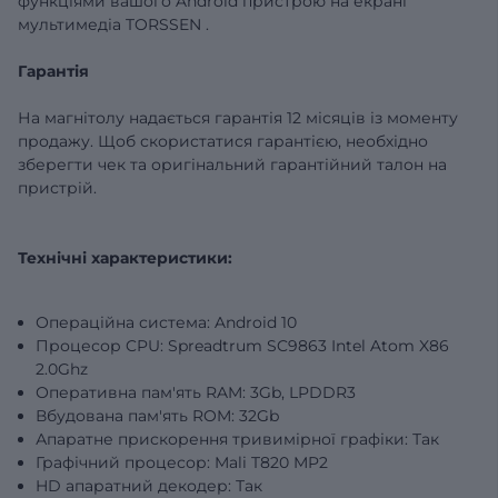
функціями вашого
Android
пристрою
на
екрані
мультимедіа
TORSSEN
.
Гарантія
На магнітолу надається гарантія 12 місяців із моменту
продажу. Щоб скористатися гарантією, необхідно
зберегти чек та оригінальний гарантійний талон на
пристрій.
Технічні характеристики:
Операційна система: Android 10
Процесор CPU: Spreadtrum SC9863 Intel Atom X86
2.0Ghz
Оперативна пам'ять RAM: 3Gb, LPDDR3
Вбудована пам'ять ROM: 32Gb
Апаратне прискорення тривимірної графіки: Так
Графічний процесор: Mali T820 MP2
HD апаратний декодер: Так