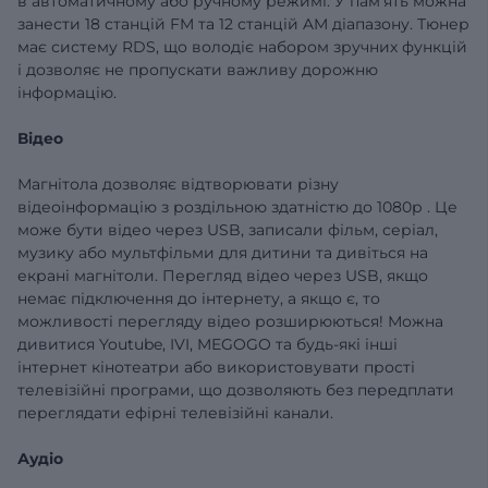
в автоматичному або ручному режимі. У пам'ять можна
занести 18 станцій FM та 12 станцій AM діапазону. Тюнер
має систему RDS, що володіє набором зручних функцій
і дозволяє не пропускати важливу дорожню
інформацію.
Відео
Магнітола дозволяє відтворювати різну
відеоінформацію
з роздільною здатністю до 1080р
.
Це
може бути відео через USB, записали фільм, серіал,
музику або мультфільми для дитини та дивіться на
екрані магнітоли.
Перегляд відео через USB, якщо
немає підключення до інтернету, а якщо є, то
можливості перегляду відео розширюються!
Можна
дивитися Youtube, IVI, MEGOGO та будь-які інші
інтернет кінотеатри або використовувати прості
телевізійні програми, що дозволяють без передплати
переглядати ефірні телевізійні канали.
Аудіо