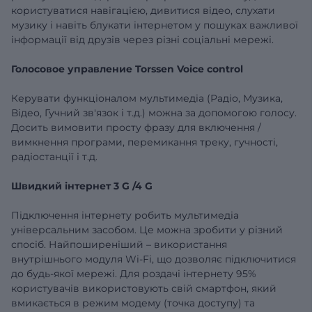
користуватися навігацією, дивитися відео, слухати
музику і навіть блукати інтернетом у пошуках важливої
​​інформації від друзів через різні соціальні мережі.
Голосовое управление
Torssen
Voice
control
Керувати функціоналом мультимедіа (Радіо, Музика,
Відео, Гучний зв'язок і т.д.)
можна за допомогою голосу.
Досить вимовити просту фразу для включення /
вимкнення
програми, перемикання треку, гучності,
радіостанції і т.д.
Швидкий інтернет
3
G
/4
G
Підключення інтернету робить
мультимедіа
універсальним засобом. Це можна зробити у різний
спосіб. Найпоширеніший – використання
внутрішнього модуля Wi-Fi, що дозволяє підключитися
до будь-якої мережі. Для роздачі інтернету 95%
користувачів використовують свій смартфон, який
вмикається в режим модему (точка доступу) та