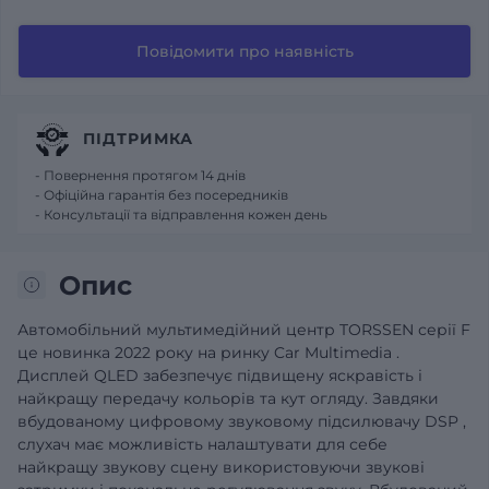
Повідомити про наявність
ПІДТРИМКА
- Повернення протягом 14 днів
- Офіційна гарантія без посередників
- Консультації та відправлення кожен день
Опис
Автомобільний
мультимедійний центр
TORSSEN
серії
F
це новинка 2022 року на ринку
Car
Multimedia
.
Дисплей
QLED
забезпечує підвищену
яскравість і
найкращу передачу кольорів та кут огляду.
Завдяки
вбудованому цифровому звуковому підсилювачу
DSP
,
слухач має можливість налаштувати для себе
найкращу звукову сцену використовуючи
звукові