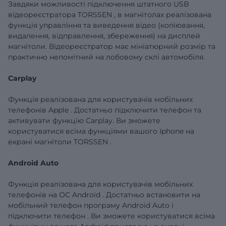
Завдяки можливості підключення штатного
USB
відеореєстратора
TORSSEN
, в магнітолах реалізована
функція управління та виведення відео (копіювання,
видалення, відправлення, збереження) на дисплей
магнітоли.
Відеореєстратор має мініатюрний розмір та
практично непомітний на лобовому склі автомобіля.
Carplay
Функція реалізована для користувачів
мобільних
телефонів
Apple
.
Достатньо підключити телефон та
активувати функцію
Carplay.
Ви зможете
користуватися всіма функціями вашого
Iphone
на
екрані магнітоли
TORSSEN
.
Android
Auto
Функція реалізована для користувачів мобільних
телефонів
на ОС
Android
. Достатньо
встановити на
мобільний телефон програму
Android
Auto
і
підключити
телефон
.
Ви зможете користуватися всіма