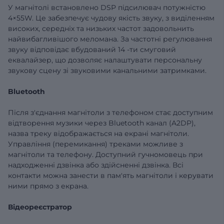
У магнітолі встановлено
DSP
підсилювач
потужністю
4×55W. Це забезпечує чудову якість звуку, з виділенням
високих, середніх та низьких частот задовольнить
найвибагливішого меломана. За частотні регулювання
звуку відповідає вбудований 14
-ти смуговий
еквалайзер, що дозволяє налаштувати персональну
звукову сцену зі звуковими канальними затримками.
Bluetooth
Після з'єднання магнітоли з телефоном стає доступним
відтворення музики через Bluetooth канал (A2DP),
назва треку відображається на екрані магнітоли.
Управління (перемикання) треками можливе з
магнітоли та телефону. Доступний гучномовець при
надходженні дзвінка або здійсненні дзвінка. Всі
контакти можна занести в пам'ять магнітоли і керувати
ними прямо з екрана.
Відеореєстратор