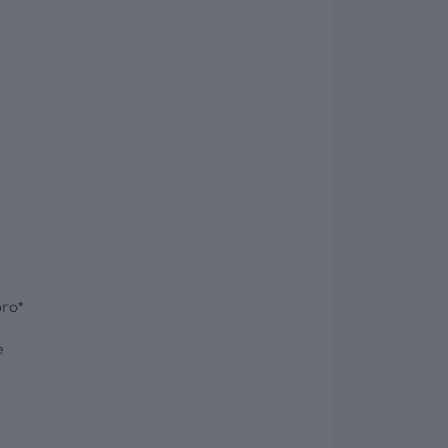
го*
е