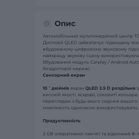
Опис
Автомобільний
мультимедійний центр
T
Дисплей
QLED
забезпечує підвищену
яск
вбудованому цифровому звуковому під
найкращу звукову сцену використовую
Вбудований
модуль
Carplay
/
Android
Aut
бездротовій мережі.
Сенсорний екран
10
”
дюймів
екран
QLED
2.5
D
роздільна
з
високій якості, яскраві, соковиті кольо
переглядом з будь-якого сидіння вашог
можливість одночасно використовувати дв
Продуктивність
3 GB оперативної пам'яті та відмінний 8-