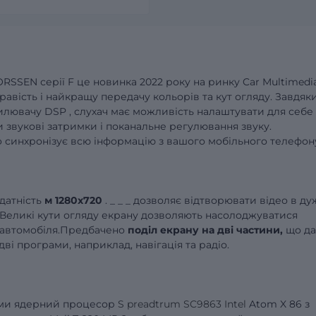
ORSSEN
серії
F
це новинка 2022 року на ринку
Car
Multimedi
равість і
найкращу передачу кольорів та кут огляду.
Завдяк
силювачу
DSP
,
слухач має можливість налаштувати для себе
чи
звукові
затримки і поканальне регулювання звуку.
o
синхронізує всю інформацію з вашого мобільного телефон
датність
м
1280x720
.
_
_
_
дозволяє відтворювати відео в ду
ри.Великі кути огляду екрану дозволяють насолоджуватися
о автомобіля.Предбачено
поділ екрану на дві частини,
що да
і програми, наприклад, навігація та радіо.
ми
ядерний процесор
S
preadtrum SC9863 Intel
Atom
X
86 з