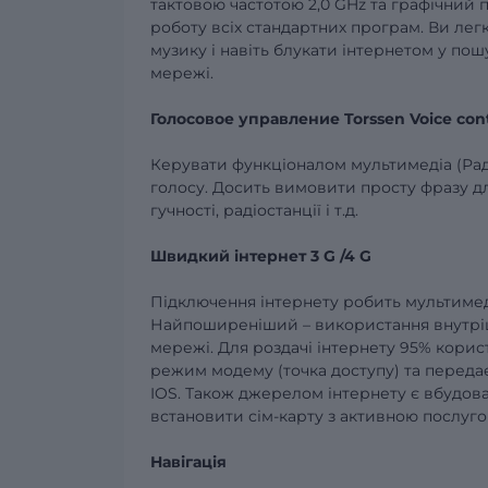
тактовою частотою
2,0
GHz
та графічний
роботу всіх стандартних програм.
Ви легк
музику і навіть блукати інтернетом у пошу
мережі.
Голосовое управление
Torssen
Voice
con
Керувати функціоналом мультимедіа (Радіо,
голосу. Досить вимовити просту фразу д
гучності, радіостанції і т.д.
Швидкий інтернет
3
G
/4
G
Підключення інтернету робить
мультиме
Найпоширеніший – використання внутрішн
мережі. Для роздачі інтернету 95% корис
режим модему (точка доступу) та переда
IOS.
Також джерелом інтернету є
вбудов
встановити сім-карту з активною послуго
Навігація