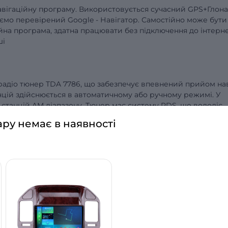
авігаційну програму. Використовується сучасний GPS+Глона
люємо перевірений
Google
- Навігатор. Самостійно
може бути
ійна програма, здатна працювати без підключення до інтерне
ші
 радіо тюнер
TDA
7786, що забезпечує впевнений прийом нав
нцій здійснюється в автоматичному або ручному режимі. У
2 станцій AM діапазону. Тюнер має систему RDS, що володіє
 пропускати важливу дорожню інформацію.
ару немає в наявності
відеоінформацію
з роздільною здатністю до 1080р
.
Це може 
 музику або мультфільми для дитини та дивіться на екрані
о немає підключення до інтернету, а якщо є, то можливості
витися Youtube, IVI, MEGOGO та будь-які інші інтернет
телевізійні програми, що дозволяють без передплати