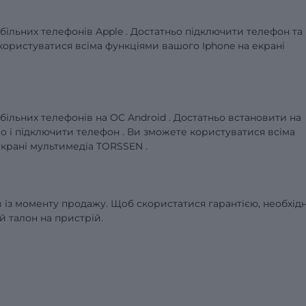
більних
телефонів
Apple
.
Достатньо підключити телефон та
користуватися всіма функціями вашого
Iphone
на
екрані
обільних
телефонів
на ОС
Android
. Достатньо
встановити на
to
і
підключити
телефон
.
Ви зможете користуватися всіма
екрані
мультимедіа
TORSSEN
.
ів із моменту продажу. Щоб скористатися гарантією, необхід
й талон на пристрій.