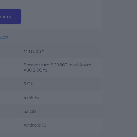
ність
 усі)
Mitsubishi
Spreadtrum SC9863 Intel Atom
X86 2.0Ghz
3 Gb
4х55 Вт
32 Gb
Android 10