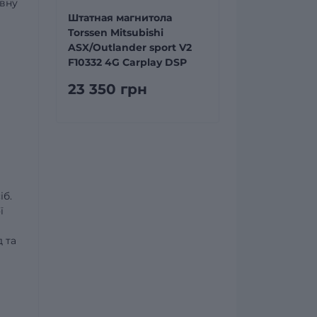
авну
и
Штатная магнитола
Torssen Mitsubishi
ASX/Outlander sport V2
F10332 4G Carplay DSP
23 350 грн
іб.
ї
 та