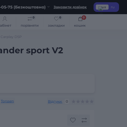
-05-75 (Безкоштовно)
Замовити дзвінок
ua
ru
0
0
0
абінет
порівняти
закладки
кошик
 Carplay DSP
ander sport V2
Torssen
Відгуки:
0