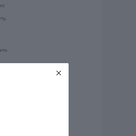
сс
ту,
іть
бути