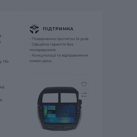
ПІДТРИМКА
a
.
- Повернення протягом 14 днів
и
- Офіційна гарантія без
посередників
- Консультації та відправлення
у по
кожен день
же
є