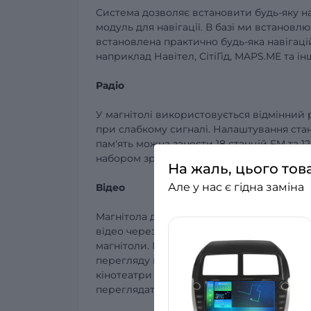
Система дозволяє встановити будь-яку н
модуль для навігації. В базі ми встанов
встановлена ​​практично будь-яка навігац
наприклад Навітел, СітіГід, MAPS.ME та ін
Радіо
У магнітолі використовується відмінний
при слабкому сигналі. Налаштування ста
пам'ять можна занести 18 станцій FM та 1
набором зручних функцій і дозволяє не
На жаль, цього тов
Але у нас є гідна заміна
Відео
Магнітола дозволяє відтворювати різну 
відео через USB, записали фільм, серіал,
магнітоли.
Перегляд відео через USB, якщ
перегляду відео розширюються!
Можна ди
кінотеатри або використовувати прості 
переглядати ефірні телевізійні канали.