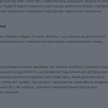
 процесор
Mali
T
820
MP
2 забезпечать швидкий запуск та пл
о будете користуватися навігацією, дивитися відео, слухат
ках важливої ​​інформації від друзів через різні соціальні
trol
 Музика, Відео, Гучний зв'язок і т.д.)
можна за допомогою
ля включення /
вимкнення
програми, перемикання треку,
діа
універсальним засобом. Це можна зробити у різний спос
ього модуля Wi-Fi, що дозволяє підключитися до будь-яко
тувачів використовують свій смартфон, який вмикається в
є інтернет трафік. Так можуть працювати смартфони Андроїд
аний
3G
/
4G
модем
, для його використання достатньо
ю інтернет