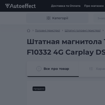
Доставка та Оплата
Про магазин
Категорії
Головні пристрої
Штатні головні пристрої
Штатная магнитола T
F10332 4G Carplay D
Все про товар
Хара
продано