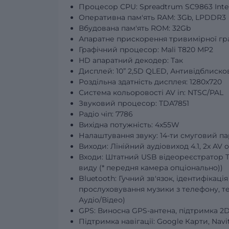
Процесор CPU: Spreadtrum SC9863 Inte
Оперативна пам'ять RAM: 3Gb, LPDDR3
Вбудована пам'ять ROM: 32Gb
Апаратне прискорення тривимірної гра
Графічний процесор: Mali T820 MP2
HD апаратний декодер: Так
Дисплей: 10” 2,5D QLED, Антивідблиск
Роздільна здатність дисплея: 1280x720
Система кольоровості AV in: NTSC/PAL
Звуковий процесор: TDA7851
Радіо чіп: 7786
Вихідна потужність: 4х55W
Налаштування звуку: 14-ти смуговий 
Виходи: Лінійний аудіовиход 4.1, 2x AV
Входи: Штатний USB відеореєстратор TO
виду (* передня камера опціонально))
Bluetooth: Гучний зв'язок, ідентифікаці
прослуховування музики з телефону, т
Аудіо/Відео)
GPS: Виносна GPS-антена, підтримка 2D/
Підтримка навігації: Google Карти, Navite