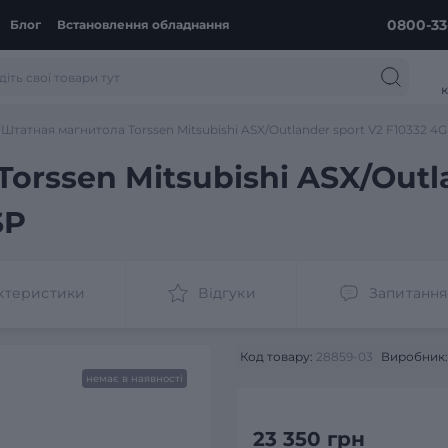
0800-33
Блог
Встановлення обладнання
к
Штатная магнитола Torssen Mitsubishi ASX/Outlander sport V2 F10332 4G
orssen Mitsubishi ASX/Outl
SP
ктеристики
Відгуки
Запитання
Код товару:
28859-03
Виробник:
немає в наявності
23 350 грн