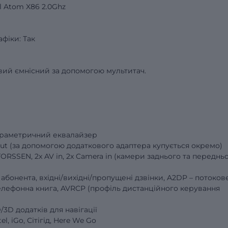
l Atom X86 2.0Ghz
фіки: Так
овий ємнісний за допомогою мультитач.
параметричний еквалайзер
 out (за допомогою додаткового адаптера купується окремо)
RSSEN, 2x AV in, 2x Camera in (камери заднього та передньо
я абонента, вхідні/вихідні/пропущені дзвінки, A2DP – потоков
елефонна книга, AVRCP (профіль дистанційного керування
3D додатків для навігації
l, iGo, Сітігід, Here We Go