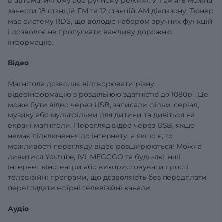
в автоматичному або ручному режимі. У пам'ять можна
занести 18 станцій FM та 12 станцій AM діапазону. Тюнер
має систему RDS, що володіє набором зручних функцій
і дозволяє не пропускати важливу дорожню
інформацію.
Відео
Магнітола дозволяє відтворювати різну
відеоінформацію
з роздільною здатністю до 1080р
.
Це
може бути відео через USB, записали фільм, серіал,
музику або мультфільми для дитини та дивіться на
екрані магнітоли.
Перегляд відео через USB, якщо
немає підключення до інтернету, а якщо є, то
можливості перегляду відео розширюються!
Можна
дивитися Youtube, IVI, MEGOGO та будь-які інші
інтернет кінотеатри або використовувати прості
телевізійні програми, що дозволяють без передплати
переглядати ефірні телевізійні канали.
Аудіо