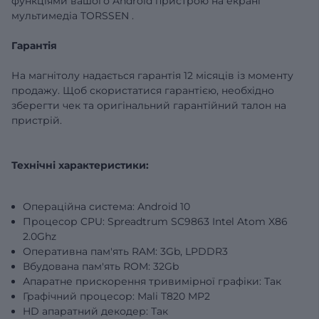
функціями вашого
Android
пристрою
на
екрані
мультимедіа
TORSSEN
.
Гарантія
На магнітолу надається гарантія 12 місяців із моменту
продажу. Щоб скористатися гарантією, необхідно
зберегти чек та оригінальний гарантійний талон на
пристрій.
Технічні характеристики:
Операційна система: Android 10
Процесор CPU: Spreadtrum SC9863 Intel Atom X86
2.0Ghz
Оперативна пам'ять RAM: 3Gb, LPDDR3
Вбудована пам'ять ROM: 32Gb
Апаратне прискорення тривимірної графіки: Так
Графічний процесор: Mali T820 MP2
HD апаратний декодер: Так