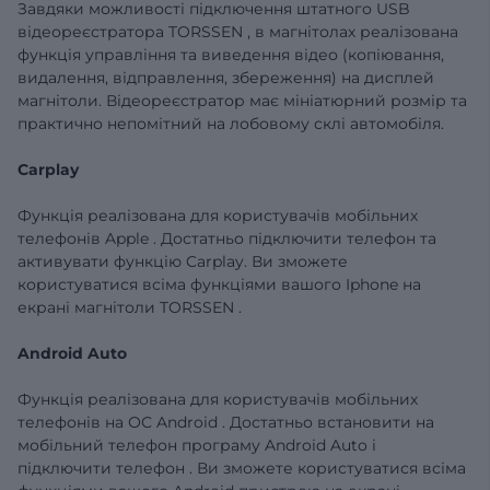
Завдяки можливості підключення штатного
USB
відеореєстратора
TORSSEN
, в магнітолах реалізована
функція управління та виведення відео (копіювання,
видалення, відправлення, збереження) на дисплей
магнітоли.
Відеореєстратор має мініатюрний розмір та
практично непомітний на лобовому склі автомобіля.
Carplay
Функція реалізована для користувачів
мобільних
телефонів
Apple
.
Достатньо підключити телефон та
активувати функцію
Carplay.
Ви зможете
користуватися всіма функціями вашого
Iphone
на
екрані магнітоли
TORSSEN
.
Android
Auto
Функція реалізована для користувачів мобільних
телефонів
на ОС
Android
. Достатньо
встановити на
мобільний телефон програму
Android
Auto
і
підключити
телефон
.
Ви зможете користуватися всіма