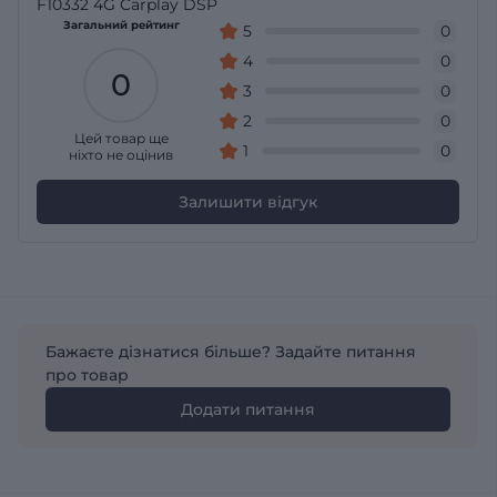
F10332 4G Carplay DSP
Загальний рейтинг
5
0
4
0
0
3
0
2
0
Цей товар ще
1
0
ніхто не оцінив
Залишити відгук
Бажаєте дізнатися більше? Задайте питання
про товар
Додати питання