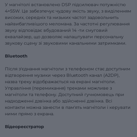
У магнітолі встановлено
DSP
підсилювач
потужністю
4×55W. Це забезпечує чудову якість звуку, з виділенням
високих, середніх та низьких частот задовольнить
найвибагливішого меломана. За частотні регулювання
звуку відповідає вбудований 14
-ти смуговий
еквалайзер, що дозволяє налаштувати персональну
звукову сцену зі звуковими канальними затримками.
Bluetooth
Після з'єднання магнітоли з телефоном стає доступним
відтворення музики через Bluetooth канал (A2DP),
назва треку відображається на екрані магнітоли.
Управління (перемикання) треками можливе з
магнітоли та телефону. Доступний гучномовець при
надходженні дзвінка або здійсненні дзвінка. Всі
контакти можна занести в пам'ять магнітоли і керувати
ними прямо з екрана.
Відеореєстратор