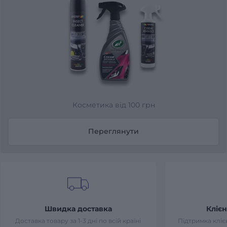
Косметика від 100 грн
Переглянути
Швидка доставка
Клієн
Доставка товару за 1-3 дні по всій країні
Підтримка клієн