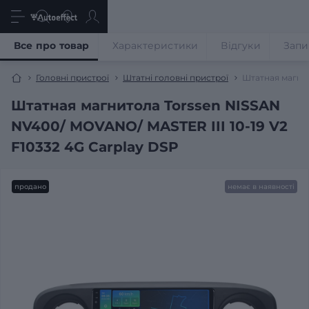
Все про товар
Характеристики
Відгуки
Запи
Головні пристрої
Штатні головні пристрої
Штатная магнит
Штатная магнитола Torssen NISSAN
NV400/ MOVANO/ MASTER III 10-19 V2
F10332 4G Carplay DSP
продано
немає в наявності