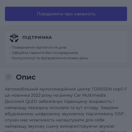
Повідомити про наявність
ПІДТРИМКА
- Повернення протягом 14 днів
- Офіційна гарантія без посередників
- Консультації та відправлення кожен день
Опис
Автомобільний
мультимедійний центр
TORSSEN
серії
F
це новинка 2022 року на ринку
Car
Multimedia
.
Дисплей
QLED
забезпечує підвищену
яскравість і
найкращу передачу кольорів та кут огляду.
Завдяки
вбудованому цифровому звуковому підсилювачу
DSP
,
слухач має можливість налаштувати для себе
найкращу звукову сцену використовуючи
звукові