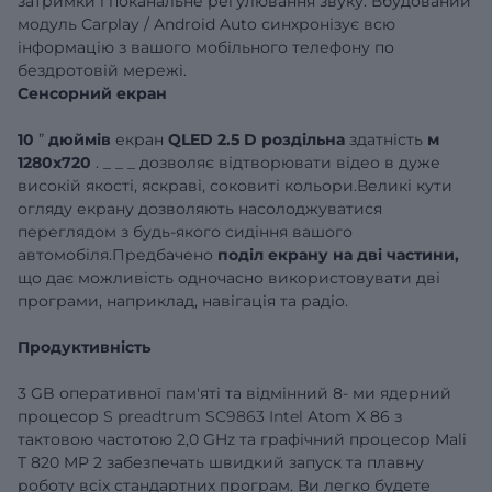
затримки і поканальне регулювання звуку. Вбудований
модуль
Carplay
/
Android
Auto
синхронізує всю
інформацію з вашого мобільного телефону по
бездротовій мережі.
Сенсорний екран
10
”
дюймів
екран
QLED
2.5
D
роздільна
здатність
м
1280x720
.
_
_
_
дозволяє відтворювати відео в дуже
високій якості, яскраві, соковиті кольори.Великі кути
огляду екрану дозволяють насолоджуватися
переглядом з будь-якого сидіння вашого
автомобіля.Предбачено
поділ екрану на дві частини,
що дає можливість одночасно використовувати дві
програми, наприклад, навігація та радіо.
Продуктивність
3 GB оперативної пам'яті та відмінний 8-
ми
ядерний
процесор
S
preadtrum SC9863 Intel
Atom
X
86 з
тактовою частотою
2,0
GHz
та графічний процесор
Mali
T
820
MP
2 забезпечать швидкий запуск та плавну
роботу всіх стандартних програм.
Ви легко будете