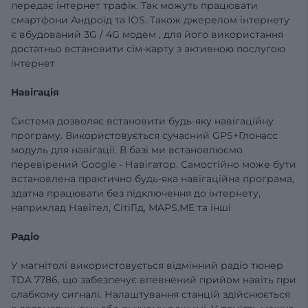
передає інтернет трафік. Так можуть працювати
смартфони Андроїд та IOS.
Також джерелом інтернету
є
вбудований
3G
/
4G
модем
, для його використання
достатньо встановити сім-карту з активною послугою
інтернет
Навігація
Система дозволяє встановити будь-яку навігаційну
програму. Використовується сучасний GPS+Глонасс
модуль для навігації. В базі ми встановлюємо
перевірений
Google
- Навігатор. Самостійно
може бути
встановлена ​​практично будь-яка навігаційна програма,
здатна працювати без підключення до інтернету,
наприклад Навітел, СітіГід, MAPS.ME та інші
Радіо
У магнітолі використовується відмінний радіо тюнер
TDA
7786, що забезпечує впевнений прийом навіть при
слабкому сигналі. Налаштування станцій здійснюється