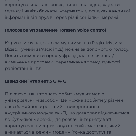
користуватися навігацією, дивитися відео, слухати
музику і навіть блукати інтернетом у пошуках важливої
​​інформації від друзів через різні соціальні мережі.
Голосовое управление
Torssen
Voice
control
Керувати функціоналом мультимедіа (Радіо, Музика,
Відео, Гучний зв'язок і т.д.)
можна за допомогою голосу.
Досить вимовити просту фразу для включення /
вимкнення
програми, перемикання треку, гучності,
радіостанції і т.д.
Швидкий інтернет
3
G
/4
G
Підключення інтернету робить
мультимедіа
універсальним засобом. Це можна зробити у різний
спосіб. Найпоширеніший – використання
внутрішнього модуля Wi-Fi, що дозволяє підключитися
до будь-якої мережі. Для роздачі інтернету 95%
користувачів використовують свій смартфон, який
вмикається в режим модему (точка доступу) та