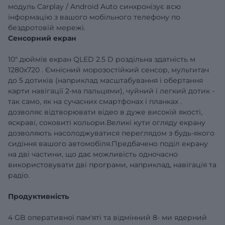
модуль
Carplay
/
Android
Auto
синхронізує всю
інформацію з вашого мобільного телефону по
бездротовій мережі.
Сенсорний екран
10" дюймів екран
QLED
2.5
D
роздільна
здатність
м
1280x720
.
Ємнісний морозостійкий сенсор, мультитач
до 5 дотиків (наприклад масштабування і обертання
карти
навігації
2-ма пальцями), чуйний і легкий дотик -
так само, як на сучасних смартфонах і
планках
.
дозволяє відтворювати відео в дуже високій якості,
яскраві, соковиті кольори.Великі кути огляду екрану
дозволяють насолоджуватися переглядом з будь-якого
сидіння вашого автомобіля.Предбачено
поділ екрану
на дві частини,
що дає можливість одночасно
використовувати дві програми, наприклад, навігація та
радіо.
Продуктивність
4
GB оперативної пам'яті та відмінний 8-
ми
ядерний