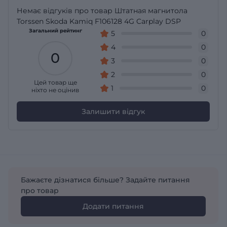
Немає відгуків про товар Штатная магнитола
Torssen Skoda Kamiq F106128 4G Carplay DSP
Загальний рейтинг
5
0
4
0
0
3
0
2
0
Цей товар ще
1
0
ніхто не оцінив
Залишити відгук
Бажаєте дізнатися більше? Задайте питання
про товар
Додати питання