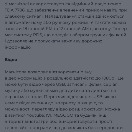
У магнітолі використовується відмінний радіо тюнер
TDA
7786, що забезпечує впевнений прийом навіть при
слабкому сигналі. Налаштування станцій здійснюється
в автоматичному або ручному режимі. У пам'ять можна
занести 18 станцій FM та 12 станцій AM діапазону. Тюнер
має систему RDS, що володіє набором зручних функцій
і дозволяє не пропускати важливу дорожню
інформацію.
Відео
Магнітола дозволяє відтворювати різну
відеоінформацію
з роздільною здатністю до 1080р
.
Це
може бути відео через USB, записали фільм, серіал,
музику або мультфільми для дитини та дивіться на
екрані магнітоли.
Перегляд відео через USB, якщо
немає підключення до інтернету, а якщо є, то
можливості перегляду відео розширюються!
Можна
дивитися Youtube, IVI, MEGOGO та будь-які інші
інтернет кінотеатри або використовувати прості
телевізійні програми, що дозволяють без передплати