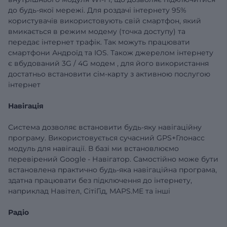
до будь-якої мережі. Для роздачі інтернету 95%
користувачів використовують свій смартфон, який
вмикається в режим модему (точка доступу) та
передає інтернет трафік. Так можуть працювати
смартфони Андроїд та IOS.
Також джерелом інтернету
є
вбудований
3G
/
4G
модем
, для його використання
достатньо встановити сім-карту з активною послугою
інтернет
Навігація
Система дозволяє встановити будь-яку навігаційну
програму. Використовується сучасний GPS+Глонасс
модуль для навігації. В базі ми встановлюємо
перевірений
Google
- Навігатор. Самостійно
може бути
встановлена ​​практично будь-яка навігаційна програма,
здатна працювати без підключення до інтернету,
наприклад Навітел, СітіГід, MAPS.ME та інші
Радіо