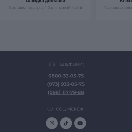
Швидка доставка
Клієн
Доставка товару за 1-3 дні по всій країні
Підтримка клієн
ТЕЛЕФОНИ:
0800-33-05-75
(073) 933-05-75
(098) 117-79-88
СОЦ МЕРЕЖІ: