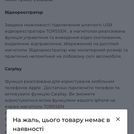
Відеореєстратор
Завдяки можливості підключення штатного
USB
відеореєстратора
TORSSEN
, в магнітолах реалізована
функція управління та виведення відео (копіювання,
видалення, відправлення, збереження) на дисплей
магнітоли.
Відеореєстратор має мініатюрний розмір та
практично непомітний на лобовому склі автомобіля.
Carplay
Функція реалізована для користувачів
мобільних
телефонів
Apple
.
Достатньо підключити телефон та
активувати функцію
Carplay.
Ви зможете
користуватися всіма функціями вашого
Iphone
на
екрані магнітоли
TORSSEN
.
Android
Auto
На жаль, цього товару немає в
Функція реалізована для користувачів мобільних
телефонів
на ОС
Android
. Достатньо
встановити на
наявності
мобільний телефон програму
Android
Auto
і