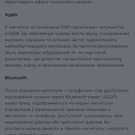
переглядати ефірні телевізійні канали.
Аудіо
У магнітолі встановлено
DSP
підсилювач
потужністю
4×55W. Це забезпечує чудову якість звуку, з виділенням
високих, середніх та низьких частот задовольнить
найвибагливішого меломана. За частотні регулювання
звуку відповідає вбудований 14
-ти смуговий
еквалайзер, що дозволяє налаштувати персональну
звукову сцену зі звуковими канальними затримками.
Bluetooth
Після з'єднання магнітоли з телефоном стає доступним
відтворення музики через Bluetooth канал (A2DP),
назва треку відображається на екрані магнітоли.
Управління (перемикання) треками можливе з
магнітоли та телефону. Доступний гучномовець при
надходженні дзвінка або здійсненні дзвінка. Всі
контакти можна занести в пам'ять магнітоли і керувати
ними прямо з екрана.