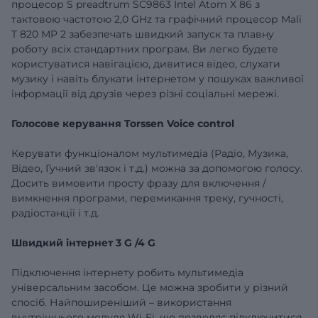
процесор
S
preadtrum SC9863 Intel
Atom
X
86 з
тактовою частотою
2,0
GHz
та графічний процесор
Mali
T
820
MP
2 забезпечать швидкий запуск та плавну
роботу всіх стандартних програм.
Ви легко будете
користуватися навігацією, дивитися відео, слухати
музику і навіть блукати інтернетом у пошуках важливої
​​інформації від друзів через різні соціальні мережі.
Голосове керування
Torssen
Voice
control
Керувати функціоналом мультимедіа (Радіо, Музика,
Відео, Гучний зв'язок і т.д.)
можна за допомогою голосу.
Досить вимовити просту фразу для включення /
вимкнення
програми, перемикання треку, гучності,
радіостанції і т.д.
Швидкий інтернет
3
G
/4
G
Підключення інтернету робить
мультимедіа
універсальним засобом. Це можна зробити у різний
спосіб. Найпоширеніший – використання
внутрішнього модуля Wi-Fi, що дозволяє підключитися