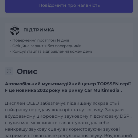
Повідомити про наявність
ПІДТРИМКА
- Повернення протягом 14 днів
- Офіційна гарантія без посередників
- Консультації та відправлення кожен день
Опис
Автомобільний
мультимедійний центр
TORSSEN
серії
F
це новинка 2022 року на ринку
Car
Multimedia
.
Дисплей
QLED
забезпечує підвищену
яскравість і
найкращу передачу кольорів та кут огляду.
Завдяки
вбудованому цифровому звуковому підсилювачу
DSP
,
слухач має можливість налаштувати для себе
найкращу звукову сцену використовуючи
звукові
затримки і поканальне регулювання звуку. Вбудований