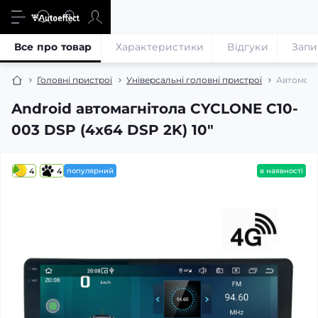
Все про товар
Характеристики
Відгуки
Запи
Головні пристрої
Універсальні головні пристрої
Автомобі
Android автомагнітола CYCLONE C10-
003 DSP (4x64 DSP 2K) 10"
4
4
популярний
в наявності