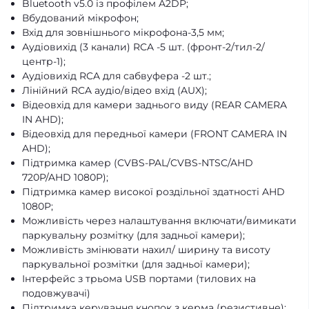
Bluetooth v5.0 із профілем A2DP;
Вбудований мікрофон;
Вхід для зовнішнього мікрофона-3,5 мм;
Аудіовихід (3 канали) RCA -5 шт. (фронт-2/тил-2/
центр-1);
Аудіовихід RCA для сабвуфера -2 шт.;
Лінійний RCA аудіо/відео вхід (AUX);
Відеовхід для камери заднього виду (REAR CAMERA
IN AHD);
Відеовхід для передньої камери (FRONT CAMERA IN
AHD);
Підтримка камер (CVBS-PAL/CVBS-NTSC/AHD
720P/AHD 1080P);
Підтримка камер високої роздільної здатності AHD
1080P;
Можливість через налаштування включати/вимикати
паркувальну розмітку (для задньої камери);
Можливість змінювати нахил/ ширину та висоту
паркувальної розмітки (для задньої камери);
Інтерфейс з трьома USB портами (тилових на
подовжувачі)
Підтримка керування кнопок з керма (резистивне);