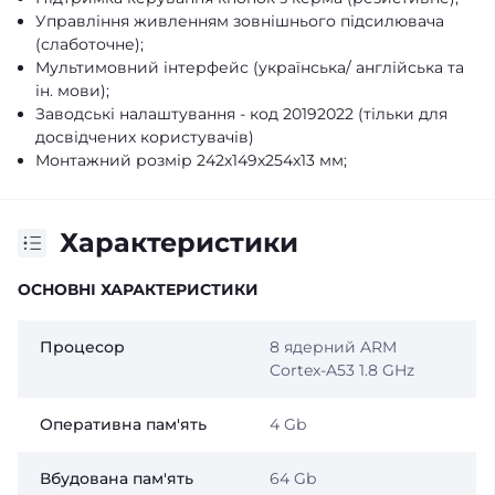
Управління живленням зовнішнього підсилювача
(слаботочне);
Мультимовний інтерфейс (українська/ англійська та
ін. мови);
Заводські налаштування - код 20192022 (тільки для
досвідчених користувачів)
Монтажний розмір 242х149х254х13 мм;
Характеристики
ОСНОВНІ ХАРАКТЕРИСТИКИ
Процесор
8 ядерний ARM
Cortex-A53 1.8 GHz
Оперативна пам'ять
4 Gb
Вбудована пам'ять
64 Gb