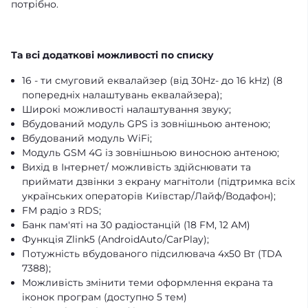
потрібно.
Та всі додаткові можливості по списку
16 - ти смуговий еквалайзер (від 30Hz- до 16 kHz) (8
попередніх налаштувань еквалайзера);
Широкі можливості налаштування звуку;
Вбудований модуль GPS із зовнішньою антеною;
Вбудований модуль WiFi;
Модуль GSM 4G із зовнішньою виносною антеною;
Вихід в Інтернет/ можливість здійснювати та
приймати дзвінки з екрану магнітоли (підтримка всіх
українських операторів Київстар/Лайф/Водафон);
FM радіо з RDS;
Банк пам'яті на 30 радіостанцій (18 FM, 12 AM)
Функція Zlink5 (AndroidAuto/CarPlay);
Потужність вбудованого підсилювача 4х50 Вт (TDA
7388);
Можливість змінити теми оформлення екрана та
іконок програм (доступно 5 тем)