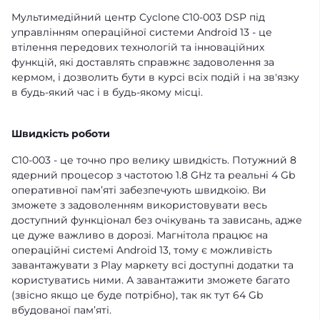
Мультимедійний центр Cyclone C10-003 DSP під
управлінням операційної системи Android 13 - це
втілення передових технологій та інноваційних
функцій, які доставлять справжнє задоволення за
кермом, і дозволить бути в курсі всіх подій і на зв'язку
в будь-який час і в будь-якому місці.
Швидкість роботи
C10-003 - це точно про велику швидкість. Потужний 8
ядерний процесор з частотою 1.8 GHz та реальні 4 Gb
оперативної памʼяті забезпечують швидкоію. Ви
зможете з задоволенням використовувати весь
доступний функціонал без очікувань та зависань, адже
це дуже важливо в дорозі. Магнітола працює на
операційні системі Android 13, тому є можливість
завантажувати з Play маркету всі доступні додатки та
користуватись ними. А завантажити зможете багато
(звісно якщо це буде потрібно), так як тут 64 Gb
вбудованої памʼяті.