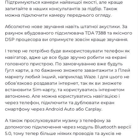
Підтримуються камери найвищої якості, але краще
запитайте в наших консультантів за підбір. Також
можна підключити камеру переднього огляду.
Абсолютно нове звучання навіть штатної акустики. За
рахунок вбудованого підсилювача TDA 7388 та якісного
DSP процесора ви отримуєте зовсім краще звучання.
І тепер не потрібно буде використовувати телефон як
навігатор, адже це все буде зручно робити на екрані
головного пристрою. По замовчуванню вже будуть
Гугл карти, а по бажанню зможете завантажити з Плей
маркету любий інший, наприклад Waze. І для цього не
обовʼязково роздавати інтернет, так як ви зможете
встановити Sim-карту, та користуватись інтернетом
автономно. Але можна користуватись навігацією і
через телефон, підключити та дублювати екран
смартфону через Android Auto або Carplay.
А також прослуховувати музику з телефону за
допомогою підключення через модуль Bluetooth версії
5.0, тому тепер більше ніяких проводів та ауксів не