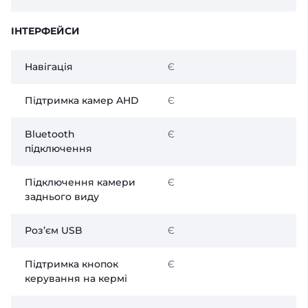
ІНТЕРФЕЙСИ
Навігація
Є
Підтримка камер AHD
Є
Bluetooth
Є
підключення
Підключення камери
Є
заднього виду
Розʼєм USB
Є
Підтримка кнопок
Є
керування на кермі