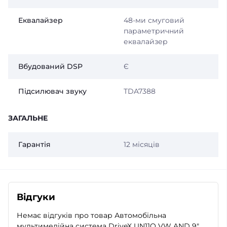
Еквалайзер
48-ми смуговий
параметричний
еквалайзер
Вбудований DSP
Є
Підсилювач звуку
TDA7388
ЗАГАЛЬНЕ
Гарантія
12 місяців
Відгуки
Немає відгуків про товар Автомобільна
мультимедійна система DriveX UN11Q VW AND 9"