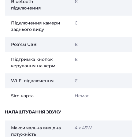
Bluetooth
Є
підключення
Підключення камери
Є
заднього виду
Розʼєм USB
Є
Підтримка кнопок
Є
керування на кермі
Wi-Fi підключення
Є
Sim-карта
Немає
НАЛАШТУВАННЯ ЗВУКУ
Максимальна вихідна
4 x 45W
потужність