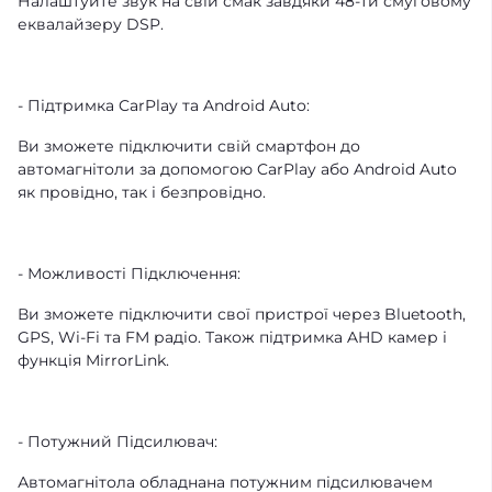
Налаштуйте звук на свій смак завдяки 48-ти смуговому
еквалайзеру DSP.
- Підтримка CarPlay та Android Auto:
Ви зможете підключити свій смартфон до
автомагнітоли за допомогою CarPlay або Android Auto
як провідно, так і безпровідно.
- Можливості Підключення:
Ви зможете підключити свої пристрої через Bluetooth,
GPS, Wi-Fi та FM радіо. Також підтримка AHD камер і
функція MirrorLink.
- Потужний Підсилювач:
Автомагнітола обладнана потужним підсилювачем