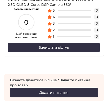
2.5D QLED 8-Cores DSP Camera 360°
Загальний рейтинг
5
0
4
0
0
3
0
2
0
Цей товар ще
1
0
ніхто не оцінив
Залишити відгук
Бажаєте дізнатися більше? Задайте питання
про товар
Додати питання