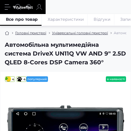
Все про товар
Характеристики
Відгуки
Запи
Головні пристрої
Універсальні головні пристрої
Автомобі
Автомобільна мультимедійна
система DriveX UN11Q VW AND 9" 2.5D
QLED 8-Cores DSP Camera 360°
4
4
популярний
в наявності