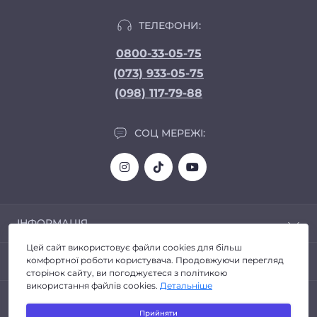
ТЕЛЕФОНИ:
0800-33-05-75
(073) 933-05-75
(098) 117-79-88
СОЦ МЕРЕЖІ:
ІНФОРМАЦІЯ
Цей сайт використовує файли cookies для більш
Доставка та Оплата
ПОПУЛЯРНЕ
комфортної роботи користувача. Продовжуючи перегляд
Про магазин
сторінок сайту, ви погоджуєтеся з політикою
Політика конфіденційності
використання файлів cookies.
Детальніше
Автозвук
КОНТАКТИ ТА АДРЕСА
Договір публічної оферти
Головні пристрої
Прийняти