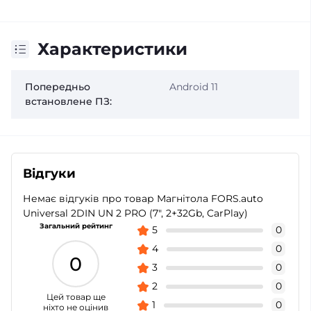
Характеристики
Попередньо
Android 11
встановлене ПЗ:
Відгуки
Немає відгуків про товар Магнітола FORS.auto
Universal 2DIN UN 2 PRO (7", 2+32Gb, CarPlay)
Загальний рейтинг
5
0
4
0
0
3
0
2
0
Цей товар ще
1
0
ніхто не оцінив