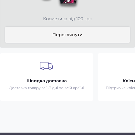
Косметика від 100 грн
Переглянути
Швидка доставка
Клієн
Доставка товару за 1-3 дні по всій країні
Підтримка клієн