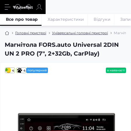
Все про товар
Характеристики
Відгуки
Запи
Головні пристрої
Універсальні головні пристрої
Магнітола
Магнітола FORS.auto Universal 2DIN
UN 2 PRO (7", 2+32Gb, CarPlay)
4
4
популярний
в наявності